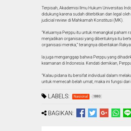
Terpisah, Akademisi Ilmu Hukum Universitas Indo
didukung karena sudah diterbitkan dan legal oleh
judicial review di Mahkamah Konstitusi (MK).
“Keluarnya Perppu itu untuk menangkal paham ra
menjadikan organisasi yang dibentuknya itu ber
organisasi mereka,” terangnya diberitakan Rakyat
Ia juga menganggap bahwa Perppu yang dihadirk
keamanan di Indonesia. Kendati demikian, Perppu
“Kalau pidana itu bersifat individual dalam mela
untuk memecah belah umat, maka ini fungsi dari P
LABELS:
Nasional
1880
BAGIKAN: