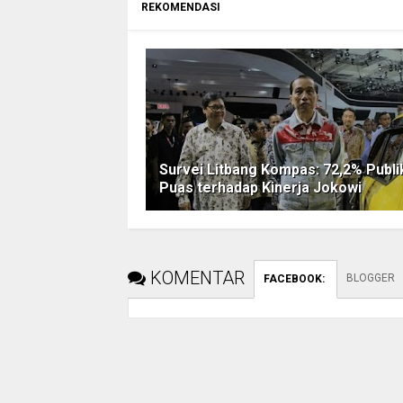
REKOMENDASI
Survei Litbang Kompas: 72,2% Publi
Puas terhadap Kinerja Jokowi
KOMENTAR
BLOGGER
FACEBOOK
: