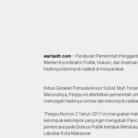
wartantt.com
– Peraturan Pemerintah Pengganti
Menteri Koordinator Politik, Hukum, dan Keamana
hadirnya kelompok radikal di masyarakat.
Ketua Gerakan Pemuda Ansor Sulsel, Muh Tonan
Menurutnya, Perppu ini diterbitkan pemerintah unt
mencegah hadirnya ormas dan kelompok radikal
“Perppu Nomor 2 Tahun 2017 ini merupakan hak p
kelompok-kelompok yang ingin mengubah Pancasi
pembicara pada Diskusi Publik bertajuk Menduk
Labobar Kota Makassar.