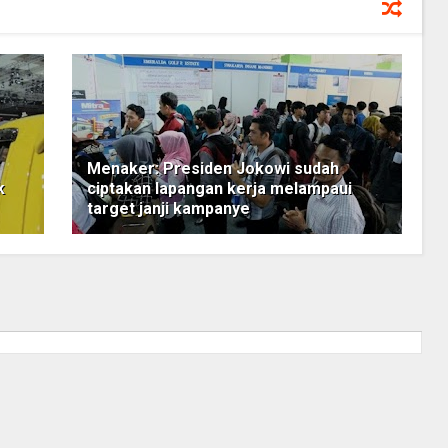
Menaker: Presiden Jokowi sudah
k
ciptakan lapangan kerja melampaui
target janji kampanye