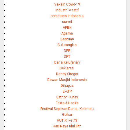
Vaksin Covid-19
industri kreatif
persatuan Indonesia
survei
APBN
Agama
Bantuan
Bulutangkis
DPR
DPT
Dana Kelurahan
Deklarasi
Denny Siregar
Dewan Masjid Indonesia
Dihapus
E-KTP
Esthon Funay
Fakta & Hoaks
Festival Sepekan Danau Kelimutu
Golkar
HUT RI ke 73
Hari Raya Idul Fitri