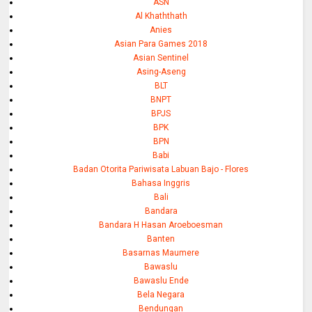
ASN
Al Khaththath
Anies
Asian Para Games 2018
Asian Sentinel
Asing-Aseng
BLT
BNPT
BPJS
BPK
BPN
Babi
Badan Otorita Pariwisata Labuan Bajo - Flores
Bahasa Inggris
Bali
Bandara
Bandara H Hasan Aroeboesman
Banten
Basarnas Maumere
Bawaslu
Bawaslu Ende
Bela Negara
Bendungan