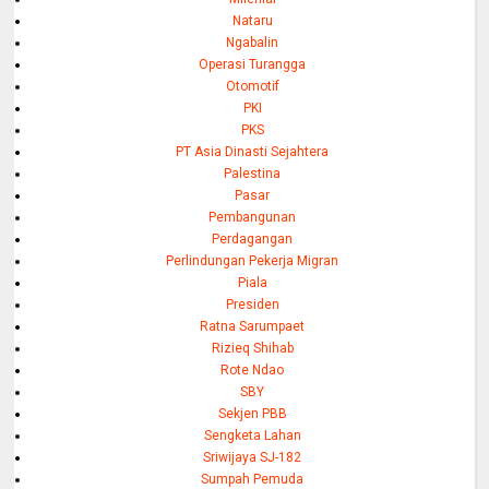
Nataru
Ngabalin
Operasi Turangga
Otomotif
PKI
PKS
PT Asia Dinasti Sejahtera
Palestina
Pasar
Pembangunan
Perdagangan
Perlindungan Pekerja Migran
Piala
Presiden
Ratna Sarumpaet
Rizieq Shihab
Rote Ndao
SBY
Sekjen PBB
Sengketa Lahan
Sriwijaya SJ-182
Sumpah Pemuda