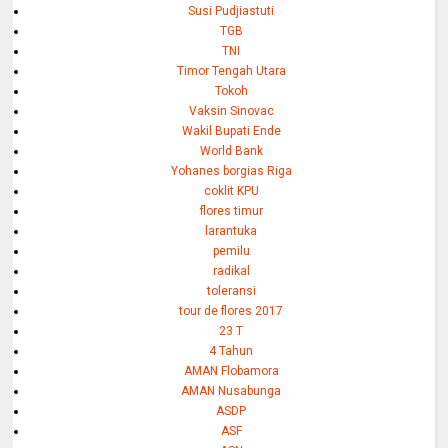
Susi Pudjiastuti
TGB
TNI
Timor Tengah Utara
Tokoh
Vaksin Sinovac
Wakil Bupati Ende
World Bank
Yohanes borgias Riga
coklit KPU
flores timur
larantuka
pemilu
radikal
toleransi
tour de flores 2017
23 T
4 Tahun
AMAN Flobamora
AMAN Nusabunga
ASDP
ASF