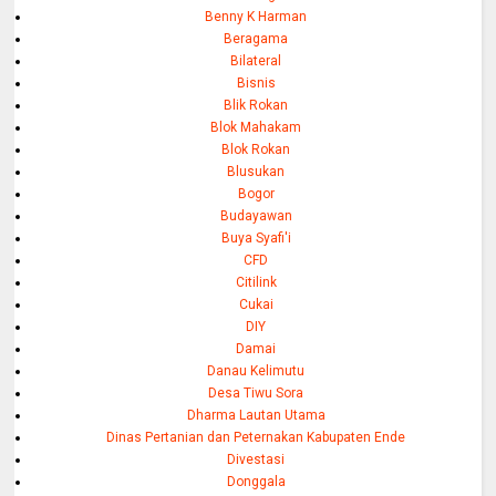
Benny K Harman
Beragama
Bilateral
Bisnis
Blik Rokan
Blok Mahakam
Blok Rokan
Blusukan
Bogor
Budayawan
Buya Syafi'i
CFD
Citilink
Cukai
DIY
Damai
Danau Kelimutu
Desa Tiwu Sora
Dharma Lautan Utama
Dinas Pertanian dan Peternakan Kabupaten Ende
Divestasi
Donggala