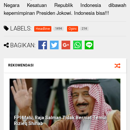
Negara Kesatuan Republik Indonesia dibawah
kepemimpinan Presiden Jokowi. Indonesia bisa!!!
LABELS:
Headline
Opini
1494
214
BAGIKAN:
REKOMENDASI
FPI Malu, Raja Salman Tidak Berniat Temui
Rizieq Shihab