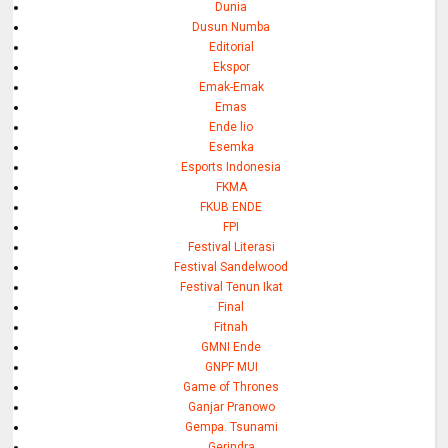
Dunia
Dusun Numba
Editorial
Ekspor
Emak-Emak
Emas
Ende lio
Esemka
Esports Indonesia
FKMA
FKUB ENDE
FPI
Festival Literasi
Festival Sandelwood
Festival Tenun Ikat
Final
Fitnah
GMNI Ende
GNPF MUI
Game of Thrones
Ganjar Pranowo
Gempa. Tsunami
Gerindra