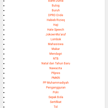
Bank Dunia
Bulog
Buruh
DPRD Ende
Habieb Rizieq
Haji
Hate Speech
Jokowi-Ma'aruf
Lombok
Mahasiswa
Makar
Mendagri
NTB
Natal dan Tahun Baru
Nawacita
PIlpres
PMKRI
PP Muhammadiyah
Pengangguran
Polri
Sepak Bola
Sertifikat
Tol