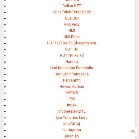
Golkar NTT
Guru Tidak Tetap Ende
Gus Dur
HIV/Aids
HMI
HMI Ende
HUT HUT ke-73 Bhayangkara
HUT TNI
HUT TNI ke 73
Hanura
Hari Kesaktian Pancasila
Hari Lahir Pancasila
Hari santri
Hewan Kurban
IMF-WB
IPM
Imlek
Indonesia-RDTL
Iptu Yohanes Lede
Isra Mi'raj
Isu Agama
Jalan Tol