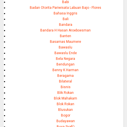
Babi
Badan Otorita Pariwisata Labuan Bajo - Flores
Bahasa Inggris
Bali
Bandara
Bandara H Hasan Aroeboesman
Banten
Basarnas Maumere
Bawaslu
Bawaslu Ende
Bela Negara
Bendungan
Benny K Harman
Beragama
Bilateral
Bisnis
Blik Rokan
Blok Mahakam
Blok Rokan
Blusukan
Bogor
Budayawan
Buya Syafi'i