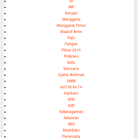
BI
IMF
Korupsi
Manggarai
Manggarai Timur
Maáruf Amin
Palu
Pangan
Pilres 2019
Prabowo
Belu
Bencana
Djafar Achmad
GMNI
HUT RI ke 74
Hankam
KPK
KSP
Keberagaman
Kelautan
MUI
Moeldoko
Pariwisata