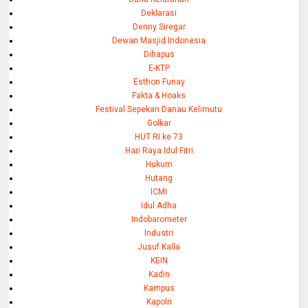
Deklarasi
Denny Siregar
Dewan Masjid Indonesia
Dihapus
E-KTP
Esthon Funay
Fakta & Hoaks
Festival Sepekan Danau Kelimutu
Golkar
HUT RI ke 73
Hari Raya Idul Fitri
Hukum
Hutang
ICMI
Idul Adha
Indobarometer
Industri
Jusuf Kalla
KEIN
Kadin
Kampus
Kapolri