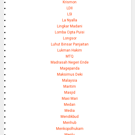
Krismon
LDII
LSI
La Nyalla
Lingkar Madani
Lomba Cipta Puisi
Longsor
Luhut Binsar Panjaitan
Lukman Hakim
MTQ
Madrasah Negeri Ende
Magepanda
Maksimus Deki
Malaysia
Maritim
Masjid
Maxi Mari
Medan
Media
Mendikbud
Menhub
Menkopolhukam
Menlu