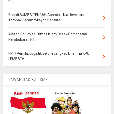
aktor kawakan Slamet Raharjo dan Butet Kertarajasa didampingi oleh
Kerja
santriwati pemilih pemula. Figur-figur ini menjadi potongan
representasi kekayaan dan keberagaman wajah Yogyakarta sebagai
Bupati SUMBA TENGAH Apresiasi Niat Investasi
miniatur Indonesia, rumah bagi semua. "Kami berharap legiatan ini
Tambak Garam Wilayah Pantura
terlaksana dalam suasana ceria, aman, damai, penuh dengan
persaudaraan, kekeluargaan, dan persatuan. Kami berharap karena ini
acara deklarasi Alumni Jogja, kita harap yang hadir tidak membawa
Alasan Sejumlah Ormas Islam Desak Percepatan
atribut partai atau ormas," pungkasnya.
Pembubaran HTI
H-17 Pemilu, Logistik Belum Lengkap Diterima KPU
LEMBATA
LAWAN RADIKALISME