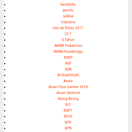
larantuka
pemilu
radikal
toleransi
tour de flores 2017
23 T
4 Tahun
AMAN Flobamora
AMAN Nusabunga
ASDP
ASF
ASN
Al Khaththath
Anies
Asian Para Games 2018
Asian Sentinel
Asing-Aseng
BLT
BNPT
BPJS
BPK
BPN