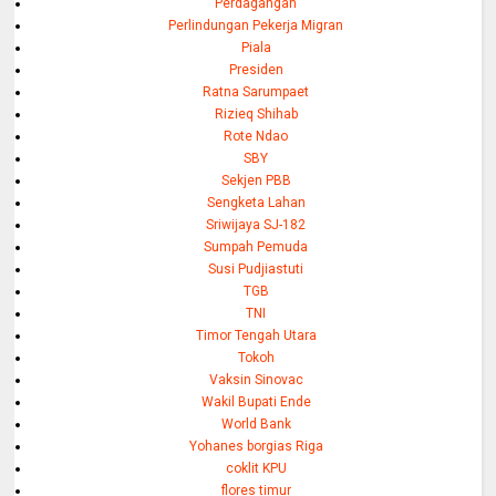
Perdagangan
Perlindungan Pekerja Migran
Piala
Presiden
Ratna Sarumpaet
Rizieq Shihab
Rote Ndao
SBY
Sekjen PBB
Sengketa Lahan
Sriwijaya SJ-182
Sumpah Pemuda
Susi Pudjiastuti
TGB
TNI
Timor Tengah Utara
Tokoh
Vaksin Sinovac
Wakil Bupati Ende
World Bank
Yohanes borgias Riga
coklit KPU
flores timur