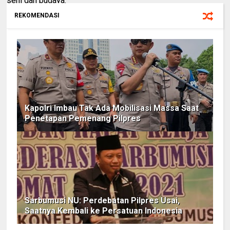
seni dan budaya.
"Pada tanggal 23 Maret 2019, di Stadion Kridosono kita
REKOMENDASI
Alumni Jogja SATUkan Indonesia akan mengelar deklarasi
dengan mengusung tema mendukung pemimpin yang
mempersatukan," ujar Ajar Budi Kuncoro, ketua panitia
alumni Jogja SATUkan Indonesia dalam jumpa pers, Selasa
(12/03/2019)
Budi Kuncoro menjelaskan, konsep "alumni Jogja" ini tidak
merujuk pada teks "alumni" dalam konteks akademis,
sehingga terbuka bagi semua lapisan masyarakat DIY dan
sekitarnya. "Alumni ini dalam arti luas, yang pernah atau
Kapolri Imbau Tak Ada Mobilisasi Massa Saat
Penetapan Pemenang Pilpres
sedang memiliki persentuhan dengan Yogyakarta karena
faktor pendidikan, domisili, perkawinan, urusan pekerjaan
dan berbagai alasan lain," tegasnya.
Maka, kepesertaan dalam acara ini memiliki kelenturan
selaras dengan spirit Yogyakarta sebagai "Indonesia mini"
yang mampu mengakomodasi semua kalangan. Alumni
Jogja terinspirasi untuk mengelar acara akbar ini karena
Sarbumusi NU: Perdebatan Pilpres Usai,
beberapa alasan. Pertama Jogja adalah kota atau locus yang
Saatnya Kembali ke Persatuan Indonesia
merefkeksikan keindonesiaan.
Pemuda dan pemudi dari Sabang sampai Merauke berbaur