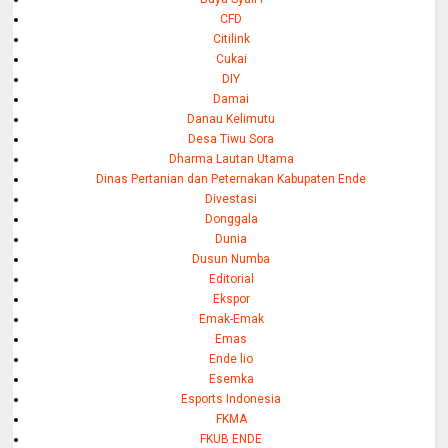
CFD
Citilink
Cukai
DIY
Damai
Danau Kelimutu
Desa Tiwu Sora
Dharma Lautan Utama
Dinas Pertanian dan Peternakan Kabupaten Ende
Divestasi
Donggala
Dunia
Dusun Numba
Editorial
Ekspor
Emak-Emak
Emas
Ende lio
Esemka
Esports Indonesia
FKMA
FKUB ENDE