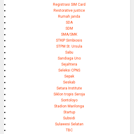
Registrasi SIM Card
Restorative justice
Rumah janda
SDA
SDM
SMA/SMK
STKIP Simbiosis
STPM St. Ursula
Sabu
Sandiaga Uno
Sejahtera
Seleksi CPNS
Sepak
Seskab
Setara Institute
Siklon tropis Seroja
Sontoloyo
Stadion Marilonga
Startup
Subsidi
Sulawesi Selatan
TBC