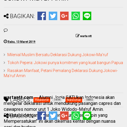
BAGIKAN:
warta ntt
Rabu, 13 Maret 2019
Milenial Muslim Bersatu Deklarasi Dukung Jokowi-Ma'ruf
Tokoh Pepera: Jokowi punya komitmen yang kuat bangun Papua
Rasakan Manfaat, Petani Pemalang Deklarasi Dukung Jokowi-
Ma'ruf Amin
wartantt.com
-- Alumni Jogja SATUkan Indonesia akan
LABELS:
Headline
Nasional
1494
1880
mengelar deklarasi untuk mendukung pasangan capres dan
cawapres nomor urut 1 Joko Widodo-Ma'ruf Amin.
Deklarasi dengan tema "Mendukung Pemimpin yang
BAGIKAN:
Mempersatukan" ini akan dikemas kental dengan nuansa