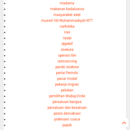
madama
makanan kadaluarsa
masyarakat adat
muswil VIII Muhammadiyah NTT
narkotika
nas
nyepi
objektif
onekore
operasi lilin
outsourcing
paroki onekore
partai Perindo
pasar modal
pekerja migran
pelukan
pemilihan Wabup Ende
persatuan bangsa
persatuan dan kesatuan
pesta demokrasi
prakiraan cuaca
pupuk