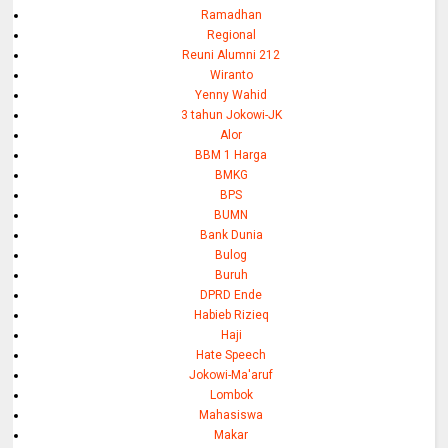
Ramadhan
Regional
Reuni Alumni 212
Wiranto
Yenny Wahid
3 tahun Jokowi-JK
Alor
BBM 1 Harga
BMKG
BPS
BUMN
Bank Dunia
Bulog
Buruh
DPRD Ende
Habieb Rizieq
Haji
Hate Speech
Jokowi-Ma'aruf
Lombok
Mahasiswa
Makar