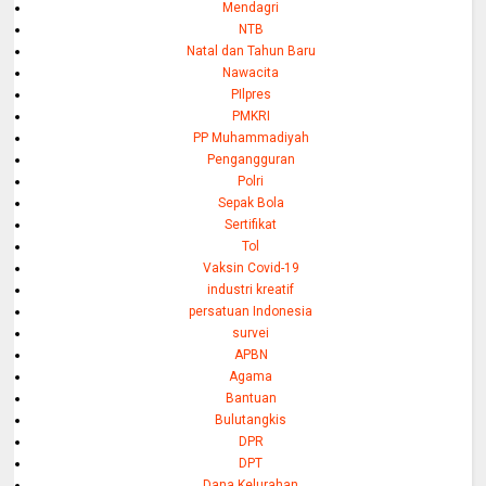
Mendagri
NTB
Natal dan Tahun Baru
Nawacita
PIlpres
PMKRI
PP Muhammadiyah
Pengangguran
Polri
Sepak Bola
Sertifikat
Tol
Vaksin Covid-19
industri kreatif
persatuan Indonesia
survei
APBN
Agama
Bantuan
Bulutangkis
DPR
DPT
Dana Kelurahan