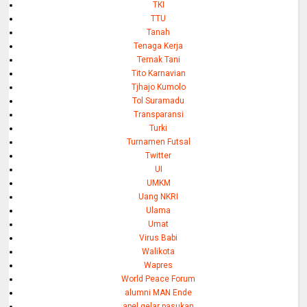
TKI
TTU
Tanah
Tenaga Kerja
Ternak Tani
Tito Karnavian
Tjhajo Kumolo
Tol Suramadu
Transparansi
Turki
Turnamen Futsal
Twitter
UI
UMKM
Uang NKRI
Ulama
Umat
Virus Babi
Walikota
Wapres
World Peace Forum
alumni MAN Ende
apel gelar pasukan