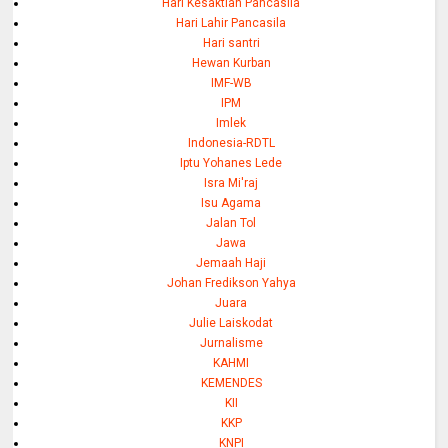
Hari Kesaktian Pancasila
Hari Lahir Pancasila
Hari santri
Hewan Kurban
IMF-WB
IPM
Imlek
Indonesia-RDTL
Iptu Yohanes Lede
Isra Mi'raj
Isu Agama
Jalan Tol
Jawa
Jemaah Haji
Johan Fredikson Yahya
Juara
Julie Laiskodat
Jurnalisme
KAHMI
KEMENDES
KII
KKP
KNPI