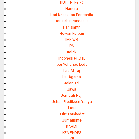
HUT TNI ke 73
Hanura
Hari Kesaktian Pancasila
Hari Lahir Pancasila
Hari santri
Hewan Kurban
IMF-WB
IPM
Imlek
Indonesia-RDTL
Iptu Yohanes Lede
Isra Mi'raj
Isu Agama
Jalan Tol
Jawa
Jemaah Haji
Johan Fredikson Yahya
Juara
Julie Laiskodat
Jurnalisme
KAHMI
KEMENDES