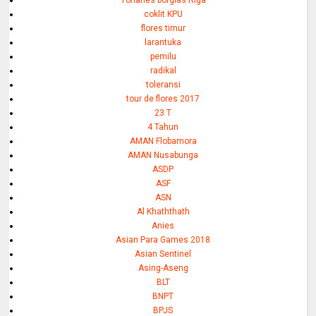
Yohanes borgias Riga
coklit KPU
flores timur
larantuka
pemilu
radikal
toleransi
tour de flores 2017
23 T
4 Tahun
AMAN Flobamora
AMAN Nusabunga
ASDP
ASF
ASN
Al Khaththath
Anies
Asian Para Games 2018
Asian Sentinel
Asing-Aseng
BLT
BNPT
BPJS