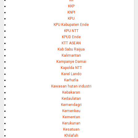
KII
KKP
KNPI
KPU
KPU Kabupaten Ende
KPU NTT
KPUD Ende
KTT ASEAN
Kab Sabu Raijua
Kalimantan
Kampanye Damai
Kapolda NTT
Karel Lando
Karhutla
Kawasan hutan industri
Kebakaran
Kedaulatan
Kemendagri
Kemenkeu
Kementan
Kerukunan
Kesatuan
Khilafah