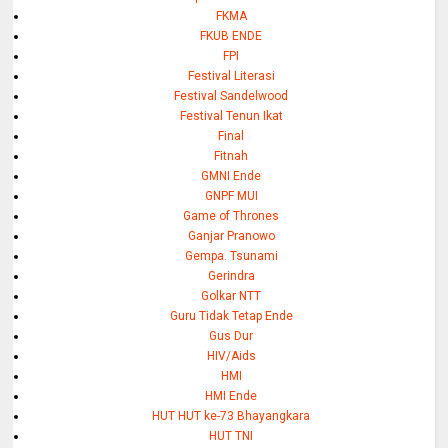
FKMA
FKUB ENDE
FPI
Festival Literasi
Festival Sandelwood
Festival Tenun Ikat
Final
Fitnah
GMNI Ende
GNPF MUI
Game of Thrones
Ganjar Pranowo
Gempa. Tsunami
Gerindra
Golkar NTT
Guru Tidak Tetap Ende
Gus Dur
HIV/Aids
HMI
HMI Ende
HUT HUT ke-73 Bhayangkara
HUT TNI