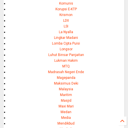
Komunis
Korupsi E-KTP
Krismon
LDII
LSI
La Nyalla
Lingkar Madani
Lomba Cipta Puisi
Longsor
Luhut Binsar Panjaitan
Lukman Hakim
MTQ
Madrasah Negeri Ende
Magepanda
Maksimus Deki
Malaysia
Maritim
Masjid
Maxi Mari
Medan
Media
Mendikbud