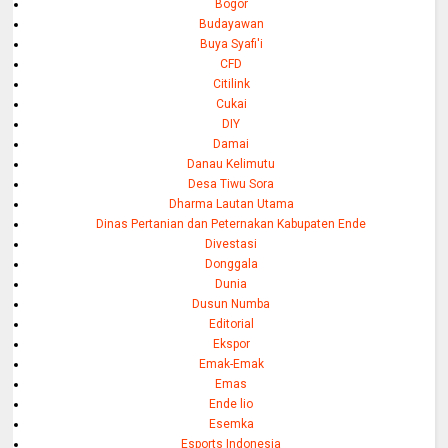
Bogor
Budayawan
Buya Syafi'i
CFD
Citilink
Cukai
DIY
Damai
Danau Kelimutu
Desa Tiwu Sora
Dharma Lautan Utama
Dinas Pertanian dan Peternakan Kabupaten Ende
Divestasi
Donggala
Dunia
Dusun Numba
Editorial
Ekspor
Emak-Emak
Emas
Ende lio
Esemka
Esports Indonesia