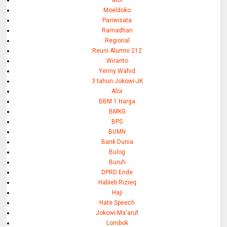
MUI
Moeldoko
Pariwisata
Ramadhan
Regional
Reuni Alumni 212
Wiranto
Yenny Wahid
3 tahun Jokowi-JK
Alor
BBM 1 Harga
BMKG
BPS
BUMN
Bank Dunia
Bulog
Buruh
DPRD Ende
Habieb Rizieq
Haji
Hate Speech
Jokowi-Ma'aruf
Lombok