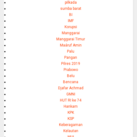
pilkada
sumba barat
BI
IMF
Korupsi
Manggarai
Manggarai Timur
Maáruf Amin
Palu
Pangan
Pilres 2019
Prabowo
Belu
Bencana
Djafar Achmad
GMNI
HUT RI ke 74
Hankam
KPK
KSP
Keberagaman
Kelautan