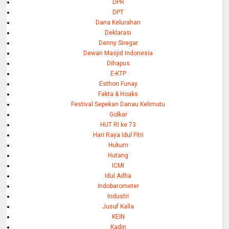
DPR
DPT
Dana Kelurahan
Deklarasi
Denny Siregar
Dewan Masjid Indonesia
Dihapus
E-KTP
Esthon Funay
Fakta & Hoaks
Festival Sepekan Danau Kelimutu
Golkar
HUT RI ke 73
Hari Raya Idul Fitri
Hukum
Hutang
ICMI
Idul Adha
Indobarometer
Industri
Jusuf Kalla
KEIN
Kadin