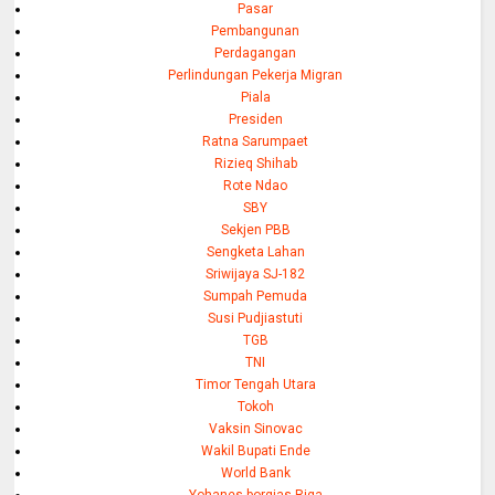
Pasar
Pembangunan
Perdagangan
Perlindungan Pekerja Migran
Piala
Presiden
Ratna Sarumpaet
Rizieq Shihab
Rote Ndao
SBY
Sekjen PBB
Sengketa Lahan
Sriwijaya SJ-182
Sumpah Pemuda
Susi Pudjiastuti
TGB
TNI
Timor Tengah Utara
Tokoh
Vaksin Sinovac
Wakil Bupati Ende
World Bank