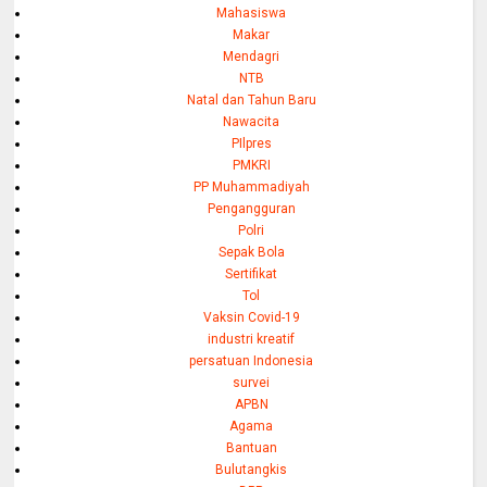
Mahasiswa
Makar
Mendagri
NTB
Natal dan Tahun Baru
Nawacita
PIlpres
PMKRI
PP Muhammadiyah
Pengangguran
Polri
Sepak Bola
Sertifikat
Tol
Vaksin Covid-19
industri kreatif
persatuan Indonesia
survei
APBN
Agama
Bantuan
Bulutangkis