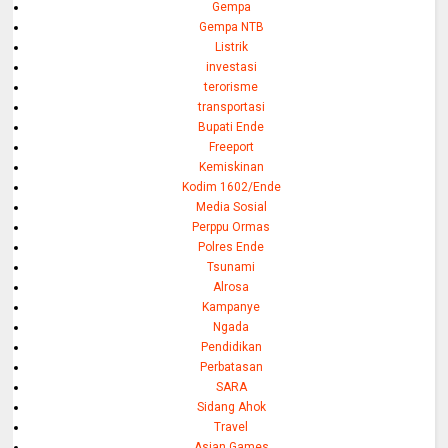
Gempa
Gempa NTB
Listrik
investasi
terorisme
transportasi
Bupati Ende
Freeport
Kemiskinan
Kodim 1602/Ende
Media Sosial
Perppu Ormas
Polres Ende
Tsunami
Alrosa
Kampanye
Ngada
Pendidikan
Perbatasan
SARA
Sidang Ahok
Travel
Asian Games