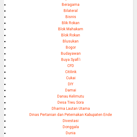
Beragama
Bilateral
Bisnis
Blik Rokan
Blok Mahakam
Blok Rokan
Blusukan
Bogor
Budayawan
Buya Syafi'i
CFD
Citilink
Cukai
DIY
Damai
Danau Kelimutu
Desa Tiwu Sora
Dharma Lautan Utama
Dinas Pertanian dan Peternakan Kabupaten Ende
Divestasi
Donggala
Dunia