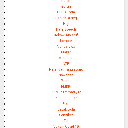
Bulog
Buruh
DPRD Ende
Habieb Rizieq
Haji
Hate Speech
Jokowi-Ma'aruf
Lombok
Mahasiswa
Makar
Mendagri
NTB
Natal dan Tahun Baru
Nawacita
PIlpres
PMKRI
PP Muhammadiyah
Pengangguran
Polri
Sepak Bola
Sertifikat
Tol
Vaksin Covid-19