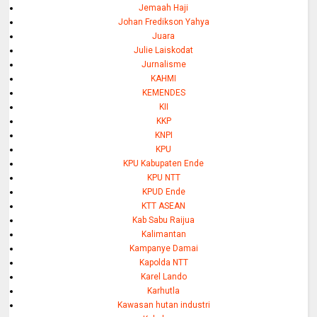
Jemaah Haji
Johan Fredikson Yahya
Juara
Julie Laiskodat
Jurnalisme
KAHMI
KEMENDES
KII
KKP
KNPI
KPU
KPU Kabupaten Ende
KPU NTT
KPUD Ende
KTT ASEAN
Kab Sabu Raijua
Kalimantan
Kampanye Damai
Kapolda NTT
Karel Lando
Karhutla
Kawasan hutan industri