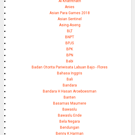
Al Khaththath
Anies
Asian Para Games 2018
Asian Sentinel
Asing-Aseng
BLT
BNPT
BPJS
BPK
BPN
Babi
Badan Otorita Pariwisata Labuan Bajo - Flores
Bahasa Inggris
Bali
Bandara
Bandara H Hasan Aroeboesman
Banten
Basarnas Maumere
Bawaslu
Bawaslu Ende
Bela Negara
Bendungan
Benny K Harman