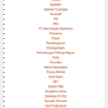
Ngabalin
Operasi Turangga
Otomotif
PKI
PKS
PT Asia Dinasti Sejahtera
Palestina
Pasar
Pembangunan
Perdagangan
Perlindungan Pekerja Migran
Piala
Presiden
Ratna Sarumpaet
Rizieq Shihab
Rote Ndao
SBY
Sekjen PBB
Sengketa Lahan
Sriwijaya SJ-182
Sumpah Pemuda
Susi Pudjiastuti