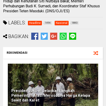
Hidup dan Kehutanan Siti Nurbaya Bakar, Menteri
Perhubungan Budi K. Sumadi, dan Koordinator Staf Khusus
Presiden Teten Masduki. (DNS/OJI/ES)
LABELS:
Headline
Nasional
1494
1880
BAGIKAN:
REKOMENDASI
Presiden Jokowi Jelaskan Langkah
Pemerintah Atasi Merosotnya Harga Kelapa
Sawit dan Karet