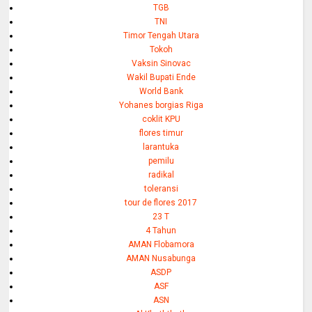
TGB
TNI
Timor Tengah Utara
Tokoh
Vaksin Sinovac
Wakil Bupati Ende
World Bank
Yohanes borgias Riga
coklit KPU
flores timur
larantuka
pemilu
radikal
toleransi
tour de flores 2017
23 T
4 Tahun
AMAN Flobamora
AMAN Nusabunga
ASDP
ASF
ASN