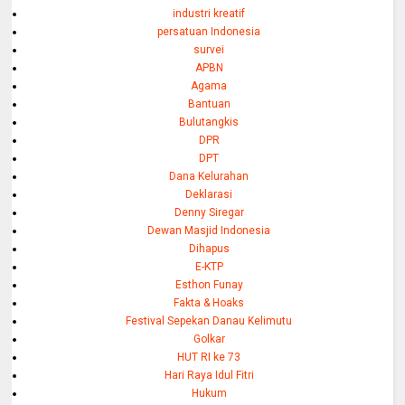
industri kreatif
persatuan Indonesia
survei
APBN
Agama
Bantuan
Bulutangkis
DPR
DPT
Dana Kelurahan
Deklarasi
Denny Siregar
Dewan Masjid Indonesia
Dihapus
E-KTP
Esthon Funay
Fakta & Hoaks
Festival Sepekan Danau Kelimutu
Golkar
HUT RI ke 73
Hari Raya Idul Fitri
Hukum