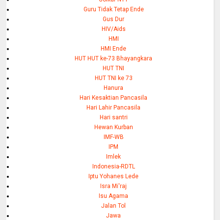
Guru Tidak Tetap Ende
Gus Dur
HIV/Aids
HMI
HMI Ende
HUT HUT ke-73 Bhayangkara
HUT TNI
HUT TNI ke 73
Hanura
Hari Kesaktian Pancasila
Hari Lahir Pancasila
Hari santri
Hewan Kurban
IMF-WB
IPM
Imlek
Indonesia-RDTL
Iptu Yohanes Lede
Isra Mi'raj
Isu Agama
Jalan Tol
Jawa