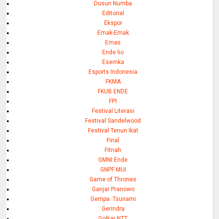
Dusun Numba
Editorial
Ekspor
Emak-Emak
Emas
Ende lio
Esemka
Esports Indonesia
FKMA
FKUB ENDE
FPI
Festival Literasi
Festival Sandelwood
Festival Tenun Ikat
Final
Fitnah
GMNI Ende
GNPF MUI
Game of Thrones
Ganjar Pranowo
Gempa. Tsunami
Gerindra
Golkar NTT