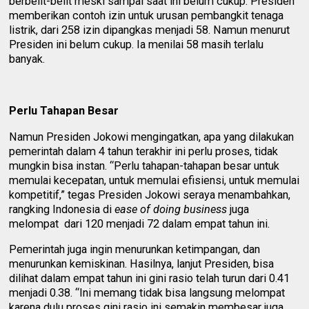
berbelit-belit meski sampai saat ini belum cukup. Presiden
memberikan contoh izin untuk urusan pembangkit tenaga
listrik, dari 258 izin dipangkas menjadi 58. Namun menurut
Presiden ini belum cukup. Ia menilai 58 masih terlalu
banyak.
Perlu Tahapan Besar
Namun Presiden Jokowi mengingatkan, apa yang dilakukan
pemerintah dalam 4 tahun terakhir ini perlu proses, tidak
mungkin bisa instan. “Perlu tahapan-tahapan besar untuk
memulai kecepatan, untuk memulai efisiensi, untuk memulai
kompetitif,” tegas Presiden Jokowi seraya menambahkan,
rangking Indonesia di
ease of doing business
juga
melompat dari 120 menjadi 72 dalam empat tahun ini.
Pemerintah juga ingin menurunkan ketimpangan, dan
menurunkan kemiskinan. Hasilnya, lanjut Presiden, bisa
dilihat dalam empat tahun ini gini rasio telah turun dari 0.41
menjadi 0.38. “Ini memang tidak bisa langsung melompat
karena dulu proses gini rasio ini semakin membesar juga