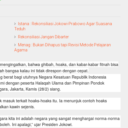
Istana : Rekonsiliasi Jokowi-Prabowo Agar Suasana
Teduh
Rekonsiliasi Jangan Dibarter
Menag : Bukan Dihapus tapi Revisi Metode Pelajaran
Agama
mengingatkan, bahwa ghibah, hoaks, dan kabar-kabar fitnah bisa
 bangsa kalau ini tidak direspon dengan cepat.
yang berat bagi utuhnya Negara Kesatuan Republik Indonesia
rahmi dengan peserta Halaqah Ulama dan Pimpinan Pondok
ara, Jakarta, Kamis (28/2) siang.
k masuk terkait hoaks-hoaks itu. Ia menunjuk contoh hoaks
lkan kawin sejenis.
gara kita ini adalah negara yang sangat menghargai norma-norma
boleh. Ini apalagi,” ujar Presiden Jokowi.