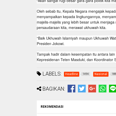
“Akan sangat rugi besar gara-gara politik kita m
Oleh sebab itu, Kepala Negara mengajak kepa
menyampaikan kepada lingkungannya, menyampaik
majelis-majelis yang lebih besar untuk menjaga
persaudaraan kita, merawat ukhuwah kita.
“Baik Ukhuwah Islamiyah maupun Ukhuwah Watha
Presiden Jokowi.
Tampak hadir dalam kesempatan itu antara lain
Kepresidenan Teten Masduki, dan Koordinator 
LABELS:
Headline
Nasional
1494
18
BAGIKAN:
REKOMENDASI