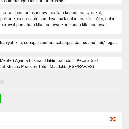
asuk ke ruangan tadi,” tutur Presiden.
da para ulama untuk menyampaikan kepada masyarakat,
an kepada santri-santrinya, baik dalam majelis ta’lim, dalam
 merawat persatuan kita, merawat kerukunan kita, merawat
niyah kita, sebagai saudara sebangsa dan setanah air,” tegas
 Menteri Agama Lukman Hakim Saifuddin, Kepala Staf
Staf Khusus Presiden Teten Masduki. (RSF/RAH/ES)
80