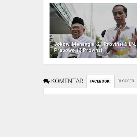
Jokowi Menang di 21 Provinsi & LN,
Prabowo 13 Provinsi
KOMENTAR
BLOGGER
FACEBOOK
: