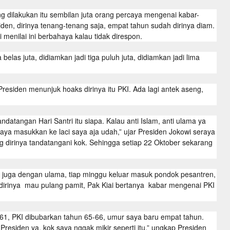
 dilakukan itu sembilan juta orang percaya mengenai kabar-
siden, dirinya tenang-tenang saja, empat tahun sudah dirinya diam.
i menilai ini berbahaya kalau tidak direspon.
belas juta, didiamkan jadi tiga puluh juta, didiamkan jadi lima
Presiden menunjuk hoaks dirinya itu PKI. Ada lagi antek aseng,
ndatangan Hari Santri itu siapa. Kalau anti Islam, anti ulama ya
aya masukkan ke laci saya aja udah,” ujar Presiden Jokowi seraya
g dirinya tandatangani kok. Sehingga setiap 22 Oktober sekarang
 juga dengan ulama, tiap minggu keluar masuk pondok pesantren,
 dirinya mau pulang pamit, Pak Kiai bertanya kabar mengenai PKI
n 61, PKI dibubarkan tahun 65-66, umur saya baru empat tahun.
 Presiden ya, kok saya nggak mikir seperti itu,” ungkap Presiden