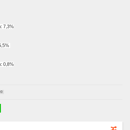
h: 7,3%
 5,5%
h: 0,8%
80