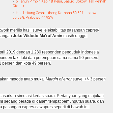
5 Tahun Pimpin Kabinet Kerja, Basuki: Jokowi Tak Pernah
Otoriter
Hasil Hitung Cepat Litbang Kompas 50,60%: Jokowi
55,08%, Prabowo 44,92%
ork merilis hasil survei elektabilitas pasangan capres-
asangan
Joko Widodo-Ma'ruf Amin
masih unggul
April 2019 dengan 1.230 responden penduduk Indonesia
ponden laki-laki dan perempuan sama-sama 50 persen.
1 persen dan kota 49 persen.
akan metode tatap muka.
Margin of error
survei +/- 3 persen
erdasarkan simulasi kertas suara. Pertanyaan yang diajukan
ini sedang berada di dalam tempat pemungutan suara, dan
a pasangan capres-cawapres seperti di bawah ini,