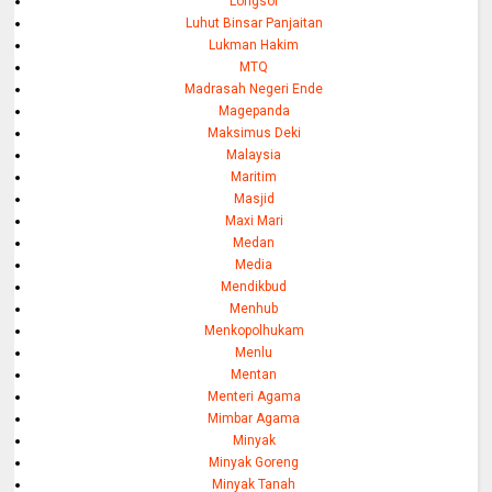
Longsor
Luhut Binsar Panjaitan
Lukman Hakim
MTQ
Madrasah Negeri Ende
Magepanda
Maksimus Deki
Malaysia
Maritim
Masjid
Maxi Mari
Medan
Media
Mendikbud
Menhub
Menkopolhukam
Menlu
Mentan
Menteri Agama
Mimbar Agama
Minyak
Minyak Goreng
Minyak Tanah