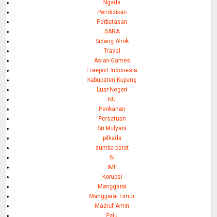
Ngada
Pendidikan
Perbatasan
SARA
Sidang Ahok
Travel
Asian Games
Freeport Indonesia
Kabupaten Kupang
Luar Negeri
NU
Perikanan
Persatuan
Sri Mulyani
pilkada
sumba barat
BI
IMF
Korupsi
Manggarai
Manggarai Timur
Maáruf Amin
Palu