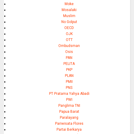
Moke
Mosalaki
Muslim
No Golput
OECD
OJK
OTT
Ombudsman
Osis
PAN
PELITA
PKP
PLAN
PMII
PNS
PT Pratama Yahya Abadi
PWI
Panglima TNI
Papua Barat
Paralayang
Pariwisata Flores
Partai Berkarya