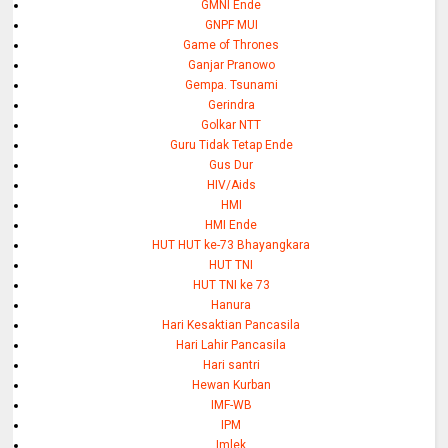
GMNI Ende
GNPF MUI
Game of Thrones
Ganjar Pranowo
Gempa. Tsunami
Gerindra
Golkar NTT
Guru Tidak Tetap Ende
Gus Dur
HIV/Aids
HMI
HMI Ende
HUT HUT ke-73 Bhayangkara
HUT TNI
HUT TNI ke 73
Hanura
Hari Kesaktian Pancasila
Hari Lahir Pancasila
Hari santri
Hewan Kurban
IMF-WB
IPM
Imlek