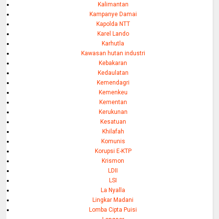
Kalimantan
Kampanye Damai
Kapolda NTT
Karel Lando
Karhutla
Kawasan hutan industri
Kebakaran
Kedaulatan
Kemendagri
Kemenkeu
Kementan
Kerukunan
Kesatuan
Khilafah
Komunis
Korupsi E-KTP
Krismon
LDII
LSI
La Nyalla
Lingkar Madani
Lomba Cipta Puisi