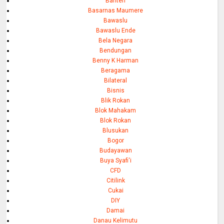
Banten
Basarnas Maumere
Bawaslu
Bawaslu Ende
Bela Negara
Bendungan
Benny K Harman
Beragama
Bilateral
Bisnis
Blik Rokan
Blok Mahakam
Blok Rokan
Blusukan
Bogor
Budayawan
Buya Syafi'i
CFD
Citilink
Cukai
DIY
Damai
Danau Kelimutu