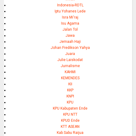
Indonesia-RDTL
Iptu Yohanes Lede
Isra Mi'raj
Isu Agama
Jalan Tol
Jawa
Jemaah Haji
Johan Fredikson Yahya
Juara
Julie Laiskodat
Jurnalisme
KAHMI
KEMENDES
KII
KKP
KNPI
KPU
KPU Kabupaten Ende
KPU NTT
KPUD Ende
KTT ASEAN
Kab Sabu Raijua