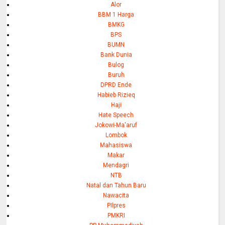
Alor
BBM 1 Harga
BMKG
BPS
BUMN
Bank Dunia
Bulog
Buruh
DPRD Ende
Habieb Rizieq
Haji
Hate Speech
Jokowi-Ma'aruf
Lombok
Mahasiswa
Makar
Mendagri
NTB
Natal dan Tahun Baru
Nawacita
PIlpres
PMKRI