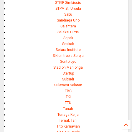
STKIP Simbiosis
STPM St. Ursula
Sabu
Sandiaga Uno
Sejahtera
Seleksi CPNS
Sepak
Seskab
Setara Institute
Siklon tropis Seroja
Sontoloyo
Stadion Marilonga
Startup
Subsidi
Sulawesi Selatan
TBC
TKI
TTU
Tanah
Tenaga Kerja
Ternak Tani
Tito Karnavian