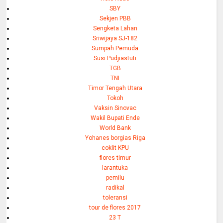
SBY
Sekjen PBB
Sengketa Lahan
Sriwijaya SJ-182
Sumpah Pemuda
Susi Pudjiastuti
TGB
TNI
Timor Tengah Utara
Tokoh
Vaksin Sinovac
Wakil Bupati Ende
World Bank
Yohanes borgias Riga
coklit KPU
flores timur
larantuka
pemilu
radikal
toleransi
tour de flores 2017
23 T