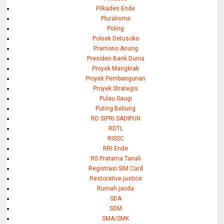
Pilkades Ende
Pluralisme
Poling
Polsek Detusoko
Pramono Anung
Presiden Bank Dunia
Proyek Mangkrak
Proyek Pembangunan
Proyek Strategis
Pulau Saugi
Puting Beliung
RD SIPRI SADIPUN
RDTL
RISSC
RRI Ende
RS Pratama Tanali
Registrasi SIM Card
Restorative justice
Rumah janda
SDA
SDM
SMA/SMK