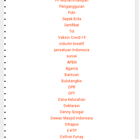
PP Muhammadiyah
Pengangguran
Polri
Sepak Bola
Sertifikat
Tol
Vaksin Covid-19
industri kreatif
persatuan Indonesia
survei
APBN
Agama
Bantuan
Bulutangkis
DPR
DPT
Dana Kelurahan
Deklarasi
Denny Siregar
Dewan Masjid Indonesia
Dihapus
E-KTP
Esthon Funay