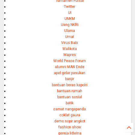
Turnamen Futsal
Twitter
UI
UMKM
Uang NKRI
Ulama
Umat
Virus Babi
Walikota
Wapres
World Peace Forum
alumni MAN Ende
apel gelar pasukan
banjir
bantuan beras kapolri
bantuan rumah
bantuan sosial
batik
camat nangapanda
coklat gaura
demo sopir angkot
fashion show
gereja lidwina