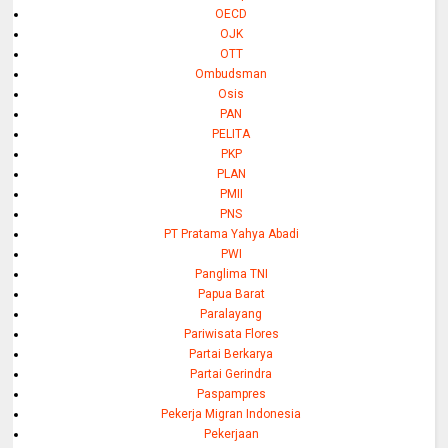
OECD
OJK
OTT
Ombudsman
Osis
PAN
PELITA
PKP
PLAN
PMII
PNS
PT Pratama Yahya Abadi
PWI
Panglima TNI
Papua Barat
Paralayang
Pariwisata Flores
Partai Berkarya
Partai Gerindra
Paspampres
Pekerja Migran Indonesia
Pekerjaan