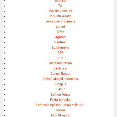
Sertifikat
Tol
Vaksin Covid-19
industri kreatif
persatuan Indonesia
survei
APBN
Agama
Bantuan
Bulutangkis
DPR
DPT
Dana Kelurahan
Deklarasi
Denny Siregar
Dewan Masjid Indonesia
Dihapus
E-KTP
Esthon Funay
Fakta & Hoaks
Festival Sepekan Danau Kelimutu
Golkar
HUT RI ke 73