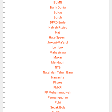
BUMN
Bank Dunia
Bulog
Buruh
DPRD Ende
Habieb Rizieq
Haji
Hate Speech
Jokowi-Ma'aruf
Lombok
Mahasiswa
Makar
Mendagri
NTB
Natal dan Tahun Baru
Nawacita
PIlpres
PMKRI
PP Muhammadiyah
Pengangguran
Polri
Sepak Bola