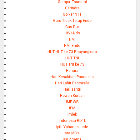
Gempa. Tsunami
Gerindra
Golkar NTT
Guru Tidak Tetap Ende
Gus Dur
HIV/Aids
HMI
HMI Ende
HUT HUT ke-73 Bhayangkara
HUT TNI
HUT TNI ke 73
Hanura
Hari Kesaktian Pancasila
Hari Lahir Pancasila
Hari santri
Hewan Kurban
IMF-WB
IPM
Imlek
Indonesia-RDTL
Iptu Yohanes Lede
Isra Mi'raj
Isu Agama