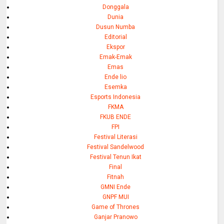
Donggala
Dunia
Dusun Numba
Editorial
Ekspor
Emak-Emak
Emas
Ende lio
Esemka
Esports Indonesia
FKMA
FKUB ENDE
FPI
Festival Literasi
Festival Sandelwood
Festival Tenun Ikat
Final
Fitnah
GMNI Ende
GNPF MUI
Game of Thrones
Ganjar Pranowo