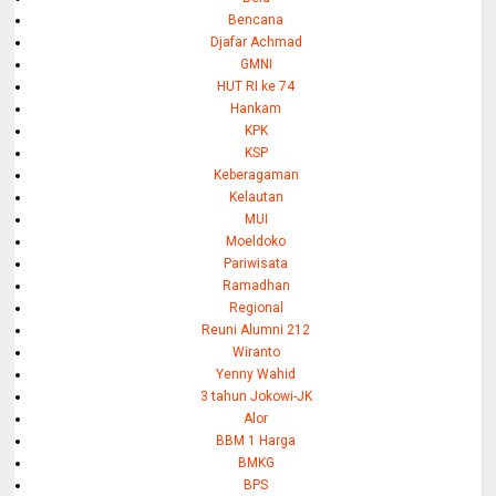
Bencana
Djafar Achmad
GMNI
HUT RI ke 74
Hankam
KPK
KSP
Keberagaman
Kelautan
MUI
Moeldoko
Pariwisata
Ramadhan
Regional
Reuni Alumni 212
Wiranto
Yenny Wahid
3 tahun Jokowi-JK
Alor
BBM 1 Harga
BMKG
BPS