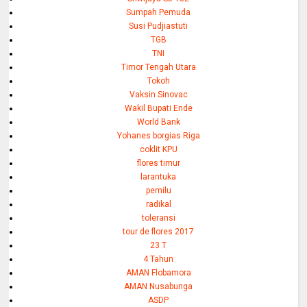
Sumpah Pemuda
Susi Pudjiastuti
TGB
TNI
Timor Tengah Utara
Tokoh
Vaksin Sinovac
Wakil Bupati Ende
World Bank
Yohanes borgias Riga
coklit KPU
flores timur
larantuka
pemilu
radikal
toleransi
tour de flores 2017
23 T
4 Tahun
AMAN Flobamora
AMAN Nusabunga
ASDP