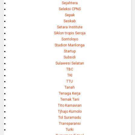
Sejahtera
Seleksi CPNS
Sepak
Seskab
Setara Institute
Siklon tropis Seroja
Sontoloyo
Stadion Marilonga
Startup
Subsidi
Sulawesi Selatan
TBC
TKI
TTU
Tanah
Tenaga Kerja
Ternak Tani
Tito Karnavian
Tjhajo Kumolo
Tol Suramadu
Transparansi
Turki