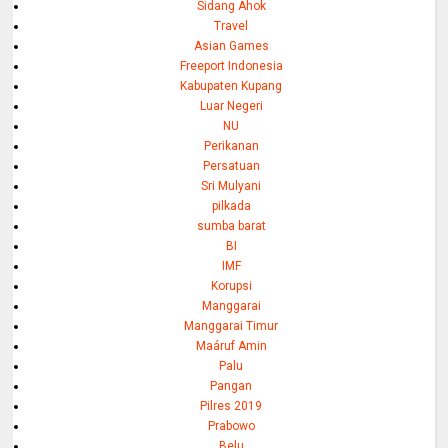
Sidang Ahok
Travel
Asian Games
Freeport Indonesia
Kabupaten Kupang
Luar Negeri
NU
Perikanan
Persatuan
Sri Mulyani
pilkada
sumba barat
BI
IMF
Korupsi
Manggarai
Manggarai Timur
Maáruf Amin
Palu
Pangan
Pilres 2019
Prabowo
Belu