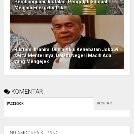
Pembangunan Instalasi Pengolah Sampah
Menjadi Energi Listrik
Rustam Ibrahim: Dunia Akui Kehebatan Jokowi
serta Menterinya, Dalam Negeri Masih Ada
yang Mengejek
KOMENTAR
BLOGGER
FACEBOOK
:
NU AMOOREA KUPANG