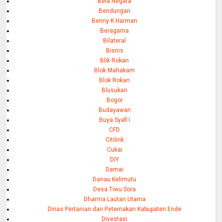
Bela Negara
Bendungan
Benny K Harman
Beragama
Bilateral
Bisnis
Blik Rokan
Blok Mahakam
Blok Rokan
Blusukan
Bogor
Budayawan
Buya Syafi'i
CFD
Citilink
Cukai
DIY
Damai
Danau Kelimutu
Desa Tiwu Sora
Dharma Lautan Utama
Dinas Pertanian dan Peternakan Kabupaten Ende
Divestasi