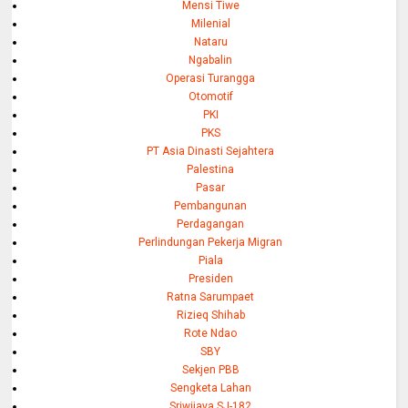
Mensi Tiwe
Milenial
Nataru
Ngabalin
Operasi Turangga
Otomotif
PKI
PKS
PT Asia Dinasti Sejahtera
Palestina
Pasar
Pembangunan
Perdagangan
Perlindungan Pekerja Migran
Piala
Presiden
Ratna Sarumpaet
Rizieq Shihab
Rote Ndao
SBY
Sekjen PBB
Sengketa Lahan
Sriwijaya SJ-182