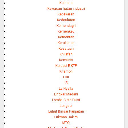
Karhutla
Kawasan hutan industri
Kebakaran
Kedaulatan
Kemendagri
Kemenkeu
Kementan
Kerukunan
Kesatuan
Khilafah
Komunis
Korupsi E-KTP
Krismon
LDII
LSI
La Nyalla
Lingkar Madani
Lomba Cipta Puisi
Longsor
Luhut Binsar Panjaitan
Lukman Hakim
MTQ