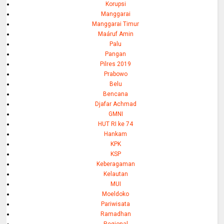
Korupsi
Manggarai
Manggarai Timur
Maáruf Amin
Palu
Pangan
Pilres 2019
Prabowo
Belu
Bencana
Djafar Achmad
GMNI
HUT RI ke 74
Hankam
KPK
KSP
Keberagaman
Kelautan
MUI
Moeldoko
Pariwisata
Ramadhan
Regional