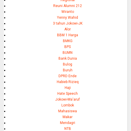
Reuni Alumni 212
Wiranto
Yenny Wahid
3 tahun Jokowi-JK
Alor
BBM 1 Harga
BMKG
BPS
BUMN
Bank Dunia
Bulog
Buruh
DPRD Ende
Habieb Rizieq
Haji
Hate Speech
Jokowi-Ma'aruf
Lombok
Mahasiswa
Makar
Mendagri
NTB