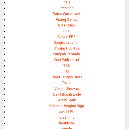
Piala
Presiden
Ratna Sarumpaet
Rizieq Shihab
Rote Ndao
SBY
Sekjen PBB
Sengketa Lahan
Sriwijaya SJ-182
Sumpah Pemuda
Susi Pudjiastuti
TGB
TNI
Timor Tengah Utara
Tokoh
Vaksin Sinovac
Wakil Bupati Ende
World Bank
Yohanes borgias Riga
coklit KPU
flores timur
larantuka
pemilu