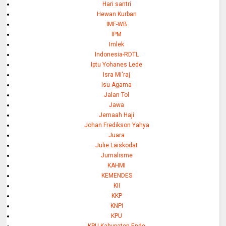
Hari santri
Hewan Kurban
IMF-WB
IPM
Imlek
Indonesia-RDTL
Iptu Yohanes Lede
Isra Mi'raj
Isu Agama
Jalan Tol
Jawa
Jemaah Haji
Johan Fredikson Yahya
Juara
Julie Laiskodat
Jurnalisme
KAHMI
KEMENDES
KII
KKP
KNPI
KPU
KPU Kabupaten Ende