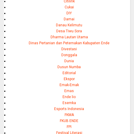
Citilink
Cukai
DIY
Damai
Danau Kelimutu
Desa Tiwu Sora
Dharma Lautan Utama
Dinas Pertanian dan Peternakan Kabupaten Ende
Divestasi
Donggala
Dunia
Dusun Numba
Editorial
Ekspor
Emak-Emak
Emas
Ende lio
Esemka
Esports Indonesia
FKMA
FKUB ENDE
FPI
Festival Literasi