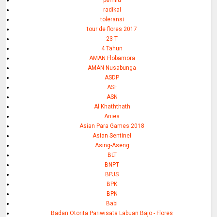
radikal
toleransi
tour de flores 2017
23 T
4 Tahun
AMAN Flobamora
AMAN Nusabunga
ASDP
ASF
ASN
Al Khaththath
Anies
Asian Para Games 2018
Asian Sentinel
Asing-Aseng
BLT
BNPT
BPJS
BPK
BPN
Babi
Badan Otorita Pariwisata Labuan Bajo - Flores