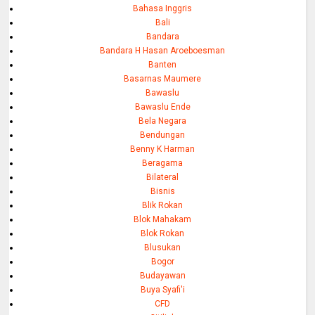
Bahasa Inggris
Bali
Bandara
Bandara H Hasan Aroeboesman
Banten
Basarnas Maumere
Bawaslu
Bawaslu Ende
Bela Negara
Bendungan
Benny K Harman
Beragama
Bilateral
Bisnis
Blik Rokan
Blok Mahakam
Blok Rokan
Blusukan
Bogor
Budayawan
Buya Syafi'i
CFD