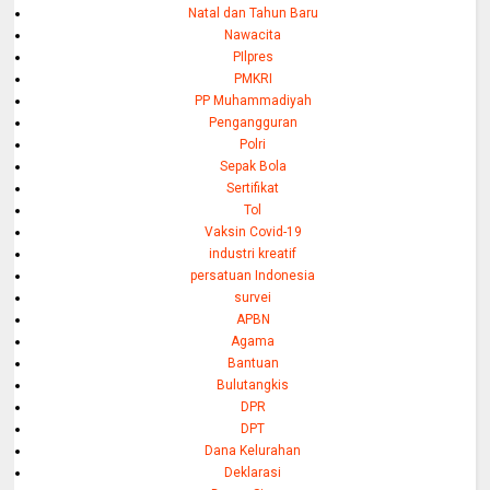
Natal dan Tahun Baru
Nawacita
PIlpres
PMKRI
PP Muhammadiyah
Pengangguran
Polri
Sepak Bola
Sertifikat
Tol
Vaksin Covid-19
industri kreatif
persatuan Indonesia
survei
APBN
Agama
Bantuan
Bulutangkis
DPR
DPT
Dana Kelurahan
Deklarasi