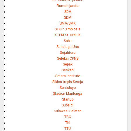
Rumah janda
SDA
SDM
SMA/SMK
STKIP Simbiosis
STPM St. Ursula
Sabu
Sandiaga Uno
Sejahtera
Seleksi CPNS
Sepak
Seskab
Setara Institute
Siklon tropis Seroja
Sontoloyo
Stadion Marilonga
Startup
Subsidi
Sulawesi Selatan
TBC
TKI
TTU