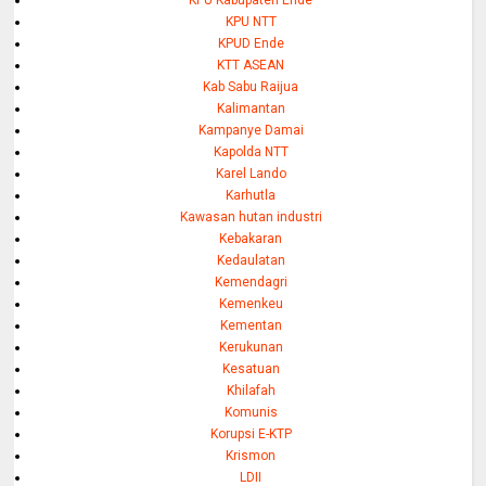
KPU NTT
KPUD Ende
KTT ASEAN
Kab Sabu Raijua
Kalimantan
Kampanye Damai
Kapolda NTT
Karel Lando
Karhutla
Kawasan hutan industri
Kebakaran
Kedaulatan
Kemendagri
Kemenkeu
Kementan
Kerukunan
Kesatuan
Khilafah
Komunis
Korupsi E-KTP
Krismon
LDII