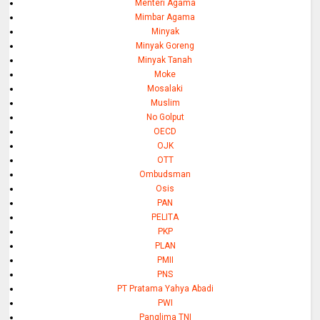
Menteri Agama
Mimbar Agama
Minyak
Minyak Goreng
Minyak Tanah
Moke
Mosalaki
Muslim
No Golput
OECD
OJK
OTT
Ombudsman
Osis
PAN
PELITA
PKP
PLAN
PMII
PNS
PT Pratama Yahya Abadi
PWI
Panglima TNI