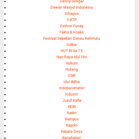
Denny Siregar
Dewan Masjid Indonesia
Dihapus
E-KTP
Esthon Funay
Fakta & Hoaks
Festival Sepekan Danau Kelimutu
Golkar
HUT RI ke 73
Hari Raya Idul Fitri
Hukum
Hutang
ICMI
Idul Adha
Indobarometer
Industri
Jusuf Kalla
KEIN
Kadin
Kampus
Kapolri
Kepala Desa
Kesehatan