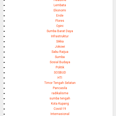
Lembata
Ekonomi
Ende
Flores
Opini
Sumba Barat Daya
Infrastruktur
Sikka
Jokowi
Sabu Raijua
Sumba
Sosial Budaya
Politik
SOSBUD
HTI
Timor Tengah Selatan
Pancasila
radikalisme
sumba tengah
Kota Kupang
Covid-19
Internasional