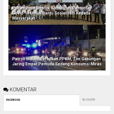
Polres Ende Bentuk Komunitas Penyintas
Covid-19 Untuk Bantu Sosialisasi Kepada
Masyarakat
Patroli Malam Terapkan PPKM, Tim Gabungan
Jaring Empat Pemuda Sedang Konsumsi Miras
KOMENTAR
BLOGGER
FACEBOOK
: