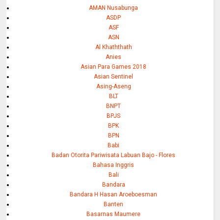
AMAN Nusabunga
ASDP
ASF
ASN
Al Khaththath
Anies
Asian Para Games 2018
Asian Sentinel
Asing-Aseng
BLT
BNPT
BPJS
BPK
BPN
Babi
Badan Otorita Pariwisata Labuan Bajo - Flores
Bahasa Inggris
Bali
Bandara
Bandara H Hasan Aroeboesman
Banten
Basarnas Maumere