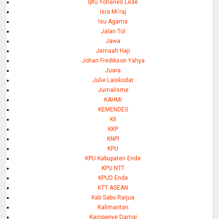
Iptu Yohanes Lede
Isra Mi'raj
Isu Agama
Jalan Tol
Jawa
Jemaah Haji
Johan Fredikson Yahya
Juara
Julie Laiskodat
Jurnalisme
KAHMI
KEMENDES
KII
KKP
KNPI
KPU
KPU Kabupaten Ende
KPU NTT
KPUD Ende
KTT ASEAN
Kab Sabu Raijua
Kalimantan
Kampanye Damai