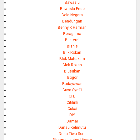
Bawaslu
Bawaslu Ende
Bela Negara
Bendungan
Benny K Harman
Beragama
Bilateral
Bisnis
Blik Rokan
Blok Mahakam
Blok Rokan
Blusukan
Bogor
Budayawan
Buya Syafi'i
CFD
Citilink
Cukai
DIY
Damai
Danau Kelimutu
Desa Tiwu Sora
Dharma Lautan Utama