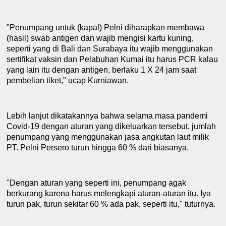
"Penumpang untuk
(kapal)
P
elni diharapkan membawa
(hasil)
swab antigen dan wajib mengisi kartu kuning,
seperti yang di
B
ali dan
S
urabaya itu wajib menggunakan
sertifikat vaksin dan
P
elabuhan
K
umai itu harus PCR kalau
yang lain itu dengan
a
ntigen, berlaku 1 X 24 jam saat
pembelian tiket
,
" ucap Kurniawan.
Lebih lanjut dikatakan
nya
bahwa selama masa pandemi
Covid-19 dengan aturan yang dikeluarkan
tersebut,
jumlah
penumpang yang menggunakan jasa angkutan laut milik
PT. Pelni Persero turun hingga 60 % dari biasanya.
"Dengan aturan yang seperti ini, penumpang agak
berkurang karena harus melengkapi aturan-aturan itu. Iya
turun pak, turun sekitar 60 % ada pak, seperti itu," tuturnya.