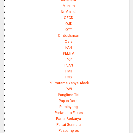
Muslim
No Golput
OECD
OJK
OTT
Ombudsman
Osis
PAN
PELITA
PKP
PLAN
PMII
PNS
PT Pratama Yahya Abadi
PWI
Panglima TNI
Papua Barat
Paralayang
Pariwisata Flores
Partai Berkarya
Partai Gerindra
Paspampres