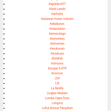
Kapolda NTT
Karel Lando
Karhutla
Kawasan hutan industri
Kebakaran
Kedaulatan
Kemendagri
Kemenkeu
Kementan
Kerukunan
Kesatuan
Khilafah
Komunis
Korupsi E-KTP
Krismon
LDII
LSI
La Nyalla
Lingkar Madani
Lomba Cipta Puisi
Longsor
Luhut Binsar Panjaitan