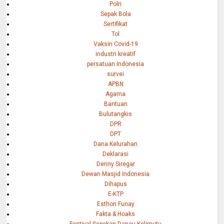
Polri
Sepak Bola
Sertifikat
Tol
Vaksin Covid-19
industri kreatif
persatuan Indonesia
survei
APBN
Agama
Bantuan
Bulutangkis
DPR
DPT
Dana Kelurahan
Deklarasi
Denny Siregar
Dewan Masjid Indonesia
Dihapus
E-KTP
Esthon Funay
Fakta & Hoaks
Festival Sepekan Danau Kelimutu