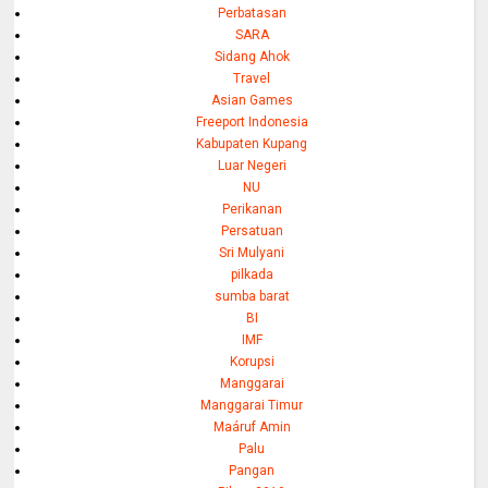
Perbatasan
SARA
Sidang Ahok
Travel
Asian Games
Freeport Indonesia
Kabupaten Kupang
Luar Negeri
NU
Perikanan
Persatuan
Sri Mulyani
pilkada
sumba barat
BI
IMF
Korupsi
Manggarai
Manggarai Timur
Maáruf Amin
Palu
Pangan