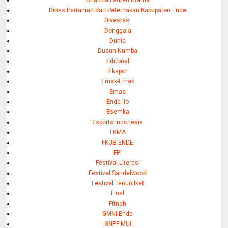
Dinas Pertanian dan Peternakan Kabupaten Ende
Divestasi
Donggala
Dunia
Dusun Numba
Editorial
Ekspor
Emak-Emak
Emas
Ende lio
Esemka
Esports Indonesia
FKMA
FKUB ENDE
FPI
Festival Literasi
Festival Sandelwood
Festival Tenun Ikat
Final
Fitnah
GMNI Ende
GNPF MUI