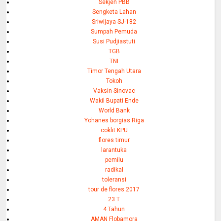
Sekjen PBB
Sengketa Lahan
Sriwijaya SJ-182
Sumpah Pemuda
Susi Pudjiastuti
TGB
TNI
Timor Tengah Utara
Tokoh
Vaksin Sinovac
Wakil Bupati Ende
World Bank
Yohanes borgias Riga
coklit KPU
flores timur
larantuka
pemilu
radikal
toleransi
tour de flores 2017
23 T
4 Tahun
AMAN Flobamora