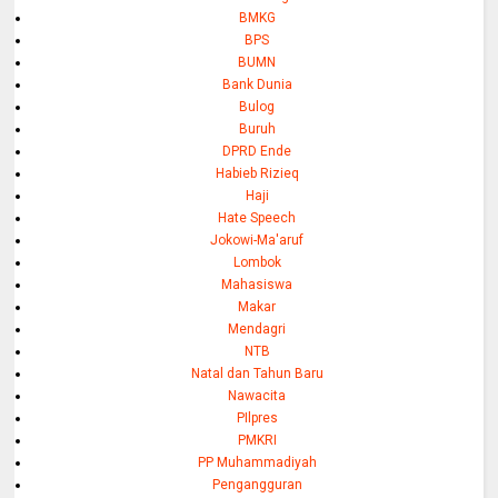
BMKG
BPS
BUMN
Bank Dunia
Bulog
Buruh
DPRD Ende
Habieb Rizieq
Haji
Hate Speech
Jokowi-Ma'aruf
Lombok
Mahasiswa
Makar
Mendagri
NTB
Natal dan Tahun Baru
Nawacita
PIlpres
PMKRI
PP Muhammadiyah
Pengangguran