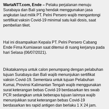
WartaNTT.com, Ende –
Pelaku perjalanan menuju
Surabaya dan Bali yang hendak menggunakan jasa
angkutan laut milik PT. Pelni Persero wajib mengantongi
se
r
tifikat vaksin Covid-19 minimal satu kali
dosis,
saat
pembelian tiket.
Hal ini disampaikan
K
epala PT. Pelni Persero Cabang
Ende Firna Kurniawan saat ditemui di ruang kerjanya pada
hari Selasa (06/07/2021).
Dikatakannya untuk calon penumpang dengan pelabuhan
tujuan Surabaya dan Bali wajib menunjukan sertifikat
vaksin Covid-19
.
Sementara
untuk tujuan
Pelabuhan
Kumai
, Provinsi Kalimantan Tengah
wajib menggunakan
surat keterangan bebas Covid-19 berdasarkan tes
swab
PCR sedangkan untuk beber
a
pa tujuan lainnya wajib
menunju
k
kan surat keterangan bebas Covid-19
berdasarkan tes rapid antigen dan berlaku 1 X 24 jam.