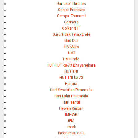
Game of Thrones
Ganjar Pranowo
Gempa. Tsunami
Gerindra
Golkar NTT
Guru Tidak Tetap Ende
Gus Dur
HIV/Aids
HMI
HMI Ende
HUT HUT ke-73 Bhayangkara
HUT TNI
HUT TNI ke 73
Hanura
Hari Kesaktian Pancasila
Hari Lahir Pancasila
Hari santri
Hewan Kurban
IMF-WB
IPM
Imlek
Indonesia-RDTL