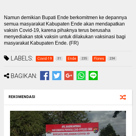
Namun demikian Bupati Ende berkomitmen ke
depannya
semua masyarakat
K
abupaten Ende akan mendapatkan
vaksin Covid-19, karena pihaknya terus berusaha
menyediakan stok vaksin untuk dilakukan vaksinasi bagi
masyarakat
K
abupaten Ende.
(FR)
LABELS:
Covid-19
Ende
Flores
31
235
234
BAGIKAN:
REKOMENDASI