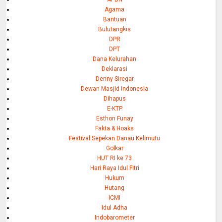
Agama
Bantuan
Bulutangkis
DPR
DPT
Dana Kelurahan
Deklarasi
Denny Siregar
Dewan Masjid Indonesia
Dihapus
E-KTP
Esthon Funay
Fakta & Hoaks
Festival Sepekan Danau Kelimutu
Golkar
HUT RI ke 73
Hari Raya Idul Fitri
Hukum
Hutang
ICMI
Idul Adha
Indobarometer