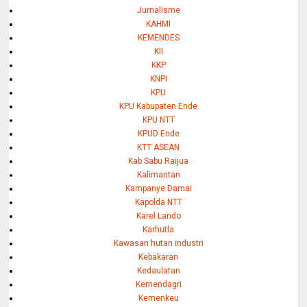
Jurnalisme
KAHMI
KEMENDES
KII
KKP
KNPI
KPU
KPU Kabupaten Ende
KPU NTT
KPUD Ende
KTT ASEAN
Kab Sabu Raijua
Kalimantan
Kampanye Damai
Kapolda NTT
Karel Lando
Karhutla
Kawasan hutan industri
Kebakaran
Kedaulatan
Kemendagri
Kemenkeu