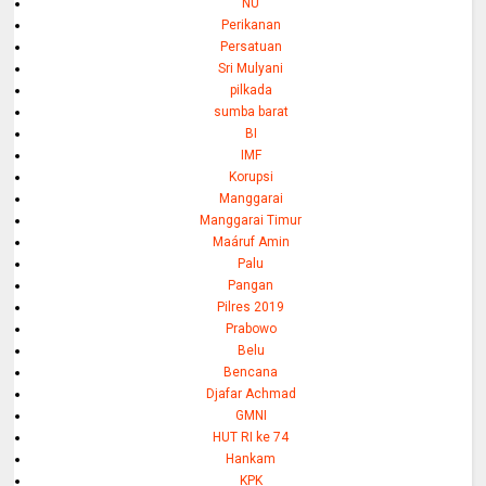
NU
Perikanan
Persatuan
Sri Mulyani
pilkada
sumba barat
BI
IMF
Korupsi
Manggarai
Manggarai Timur
Maáruf Amin
Palu
Pangan
Pilres 2019
Prabowo
Belu
Bencana
Djafar Achmad
GMNI
HUT RI ke 74
Hankam
KPK