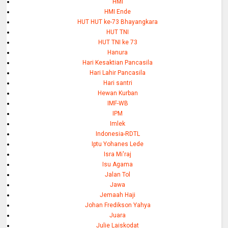
HMI
HMI Ende
HUT HUT ke-73 Bhayangkara
HUT TNI
HUT TNI ke 73
Hanura
Hari Kesaktian Pancasila
Hari Lahir Pancasila
Hari santri
Hewan Kurban
IMF-WB
IPM
Imlek
Indonesia-RDTL
Iptu Yohanes Lede
Isra Mi'raj
Isu Agama
Jalan Tol
Jawa
Jemaah Haji
Johan Fredikson Yahya
Juara
Julie Laiskodat