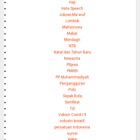
Haji
Hate Speech
Jokowi-Ma'aruf
Lombok
Mahasiswa
Makar
Mendagri
NTB
Natal dan Tahun Baru
Nawacita
PIlpres
PMKRI
PP Muhammadiyah
Pengangguran
Polri
Sepak Bola
Sertifikat
Tol
Vaksin Covid-19
industri kreatif
persatuan Indonesia
survei
APBN