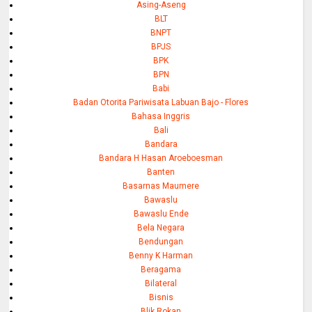
Asing-Aseng
BLT
BNPT
BPJS
BPK
BPN
Babi
Badan Otorita Pariwisata Labuan Bajo - Flores
Bahasa Inggris
Bali
Bandara
Bandara H Hasan Aroeboesman
Banten
Basarnas Maumere
Bawaslu
Bawaslu Ende
Bela Negara
Bendungan
Benny K Harman
Beragama
Bilateral
Bisnis
Blik Rokan