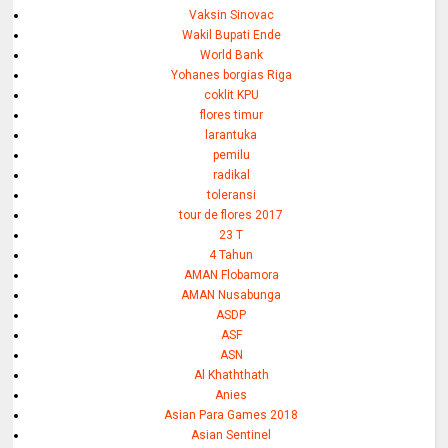
Vaksin Sinovac
Wakil Bupati Ende
World Bank
Yohanes borgias Riga
coklit KPU
flores timur
larantuka
pemilu
radikal
toleransi
tour de flores 2017
23 T
4 Tahun
AMAN Flobamora
AMAN Nusabunga
ASDP
ASF
ASN
Al Khaththath
Anies
Asian Para Games 2018
Asian Sentinel