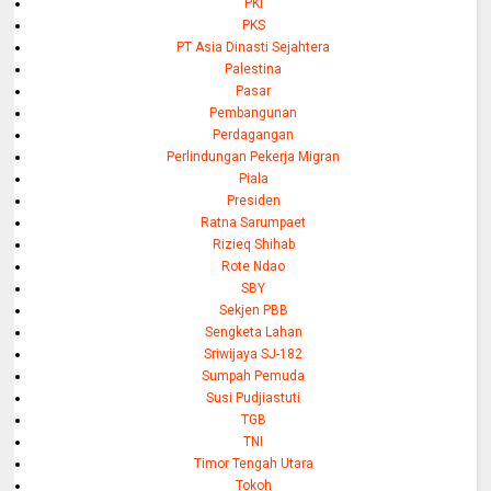
PKI
PKS
PT Asia Dinasti Sejahtera
Palestina
Pasar
Pembangunan
Perdagangan
Perlindungan Pekerja Migran
Piala
Presiden
Ratna Sarumpaet
Rizieq Shihab
Rote Ndao
SBY
Sekjen PBB
Sengketa Lahan
Sriwijaya SJ-182
Sumpah Pemuda
Susi Pudjiastuti
TGB
TNI
Timor Tengah Utara
Tokoh