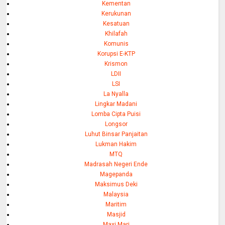
Kementan
Kerukunan
Kesatuan
Khilafah
Komunis
Korupsi E-KTP
Krismon
LDII
LSI
La Nyalla
Lingkar Madani
Lomba Cipta Puisi
Longsor
Luhut Binsar Panjaitan
Lukman Hakim
MTQ
Madrasah Negeri Ende
Magepanda
Maksimus Deki
Malaysia
Maritim
Masjid
Maxi Mari