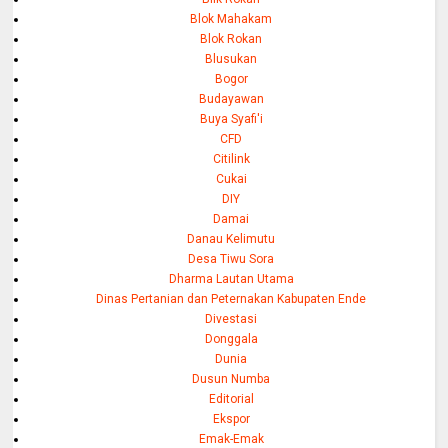
Blok Mahakam
Blok Rokan
Blusukan
Bogor
Budayawan
Buya Syafi'i
CFD
Citilink
Cukai
DIY
Damai
Danau Kelimutu
Desa Tiwu Sora
Dharma Lautan Utama
Dinas Pertanian dan Peternakan Kabupaten Ende
Divestasi
Donggala
Dunia
Dusun Numba
Editorial
Ekspor
Emak-Emak