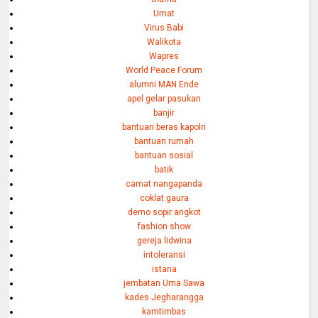
Umat
Virus Babi
Walikota
Wapres
World Peace Forum
alumni MAN Ende
apel gelar pasukan
banjir
bantuan beras kapolri
bantuan rumah
bantuan sosial
batik
camat nangapanda
coklat gaura
demo sopir angkot
fashion show
gereja lidwina
intoleransi
istana
jembatan Uma Sawa
kades Jegharangga
kamtimbas