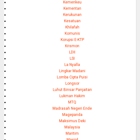
Kemenkeu
Kementan
Kerukunan
Kesatuan
Khilafah
Komunis
Korupsi E-KTP
Krismon
LDII
LSI
La Nyalla
Lingkar Madani
Lomba Cipta Puisi
Longsor
Luhut Binsar Panjaitan
Lukman Hakim
MTQ
Madrasah Negeri Ende
Magepanda
Maksimus Deki
Malaysia
Maritim
Masjid