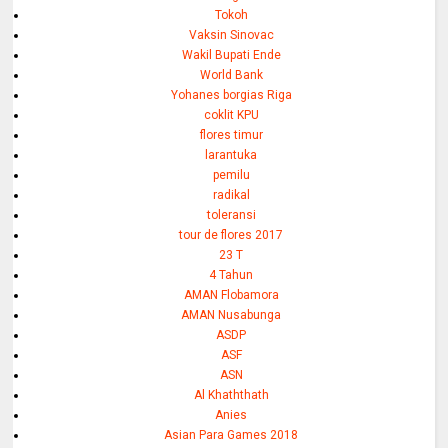
Tokoh
Vaksin Sinovac
Wakil Bupati Ende
World Bank
Yohanes borgias Riga
coklit KPU
flores timur
larantuka
pemilu
radikal
toleransi
tour de flores 2017
23 T
4 Tahun
AMAN Flobamora
AMAN Nusabunga
ASDP
ASF
ASN
Al Khaththath
Anies
Asian Para Games 2018