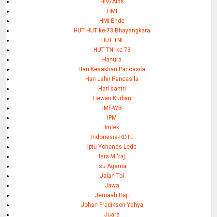
HIV/Aids
HMI
HMI Ende
HUT HUT ke-73 Bhayangkara
HUT TNI
HUT TNI ke 73
Hanura
Hari Kesaktian Pancasila
Hari Lahir Pancasila
Hari santri
Hewan Kurban
IMF-WB
IPM
Imlek
Indonesia-RDTL
Iptu Yohanes Lede
Isra Mi'raj
Isu Agama
Jalan Tol
Jawa
Jemaah Haji
Johan Fredikson Yahya
Juara