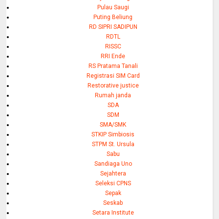
Pulau Saugi
Puting Beliung
RD SIPRI SADIPUN
RDTL
RISSC
RRI Ende
RS Pratama Tanali
Registrasi SIM Card
Restorative justice
Rumah janda
SDA
SDM
SMA/SMK
STKIP Simbiosis
STPM St. Ursula
Sabu
Sandiaga Uno
Sejahtera
Seleksi CPNS
Sepak
Seskab
Setara Institute