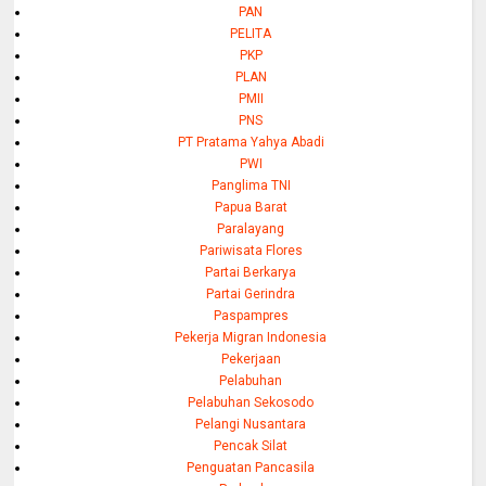
PAN
PELITA
PKP
PLAN
PMII
PNS
PT Pratama Yahya Abadi
PWI
Panglima TNI
Papua Barat
Paralayang
Pariwisata Flores
Partai Berkarya
Partai Gerindra
Paspampres
Pekerja Migran Indonesia
Pekerjaan
Pelabuhan
Pelabuhan Sekosodo
Pelangi Nusantara
Pencak Silat
Penguatan Pancasila