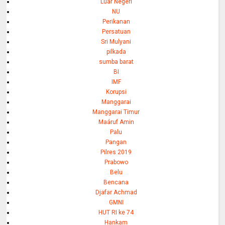
Luar Negeri
NU
Perikanan
Persatuan
Sri Mulyani
pilkada
sumba barat
BI
IMF
Korupsi
Manggarai
Manggarai Timur
Maáruf Amin
Palu
Pangan
Pilres 2019
Prabowo
Belu
Bencana
Djafar Achmad
GMNI
HUT RI ke 74
Hankam