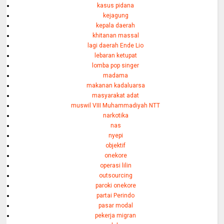
kasus pidana
kejagung
kepala daerah
khitanan massal
lagi daerah Ende Lio
lebaran ketupat
lomba pop singer
madama
makanan kadaluarsa
masyarakat adat
muswil VIII Muhammadiyah NTT
narkotika
nas
nyepi
objektif
onekore
operasi lilin
outsourcing
paroki onekore
partai Perindo
pasar modal
pekerja migran