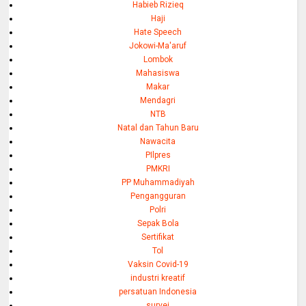
Habieb Rizieq
Haji
Hate Speech
Jokowi-Ma'aruf
Lombok
Mahasiswa
Makar
Mendagri
NTB
Natal dan Tahun Baru
Nawacita
PIlpres
PMKRI
PP Muhammadiyah
Pengangguran
Polri
Sepak Bola
Sertifikat
Tol
Vaksin Covid-19
industri kreatif
persatuan Indonesia
survei