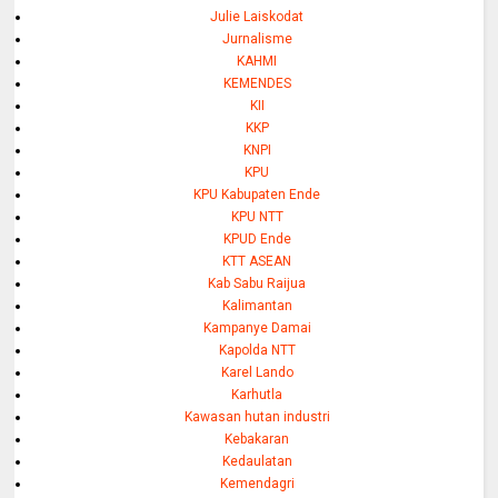
Julie Laiskodat
Jurnalisme
KAHMI
KEMENDES
KII
KKP
KNPI
KPU
KPU Kabupaten Ende
KPU NTT
KPUD Ende
KTT ASEAN
Kab Sabu Raijua
Kalimantan
Kampanye Damai
Kapolda NTT
Karel Lando
Karhutla
Kawasan hutan industri
Kebakaran
Kedaulatan
Kemendagri