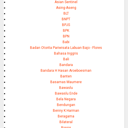
Asian Sentinel
Asing-Aseng
BLT
BNPT
BPJS
BPK
BPN
Babi
Badan Otorita Pariwisata Labuan Bajo - Flores
Bahasa Inggris
Bali
Bandara
Bandara H Hasan Aroeboesman
Banten
Basarnas Maumere
Bawaslu
Bawaslu Ende
Bela Negara
Bendungan
Benny K Harman
Beragama
Bilateral
Bisnis