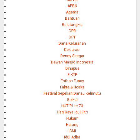
APBN
Agama
Bantuan
Bulutangkis
DPR
DPT
Dana Kelurahan
Deklarasi
Denny Siregar
Dewan Masjid Indonesia
Dihapus
E-KTP
Esthon Funay
Fakta & Hoaks
Festival Sepekan Danau Kelimutu
Golkar
HUT RI ke 73
Hari Raya Idul Fitri
Hukum
Hutang
ICMI
Idul Adha