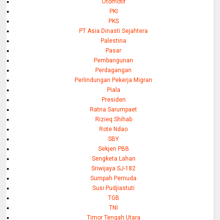
Otomotif
PKI
PKS
PT Asia Dinasti Sejahtera
Palestina
Pasar
Pembangunan
Perdagangan
Perlindungan Pekerja Migran
Piala
Presiden
Ratna Sarumpaet
Rizieq Shihab
Rote Ndao
SBY
Sekjen PBB
Sengketa Lahan
Sriwijaya SJ-182
Sumpah Pemuda
Susi Pudjiastuti
TGB
TNI
Timor Tengah Utara