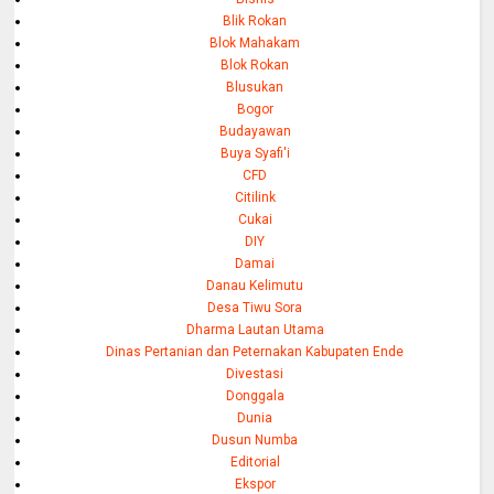
Blik Rokan
Blok Mahakam
Blok Rokan
Blusukan
Bogor
Budayawan
Buya Syafi'i
CFD
Citilink
Cukai
DIY
Damai
Danau Kelimutu
Desa Tiwu Sora
Dharma Lautan Utama
Dinas Pertanian dan Peternakan Kabupaten Ende
Divestasi
Donggala
Dunia
Dusun Numba
Editorial
Ekspor