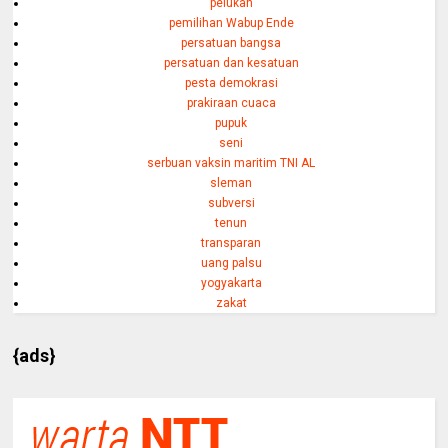
pelukan
pemilihan Wabup Ende
persatuan bangsa
persatuan dan kesatuan
pesta demokrasi
prakiraan cuaca
pupuk
seni
serbuan vaksin maritim TNI AL
sleman
subversi
tenun
transparan
uang palsu
yogyakarta
zakat
{ads}