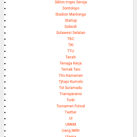
Siklon tropis Seroja
Sontoloyo
Stadion Marilonga
Startup
Subsidi
Sulawesi Selatan
TBC
TKI
TTU
Tanah
Tenaga Kerja
Ternak Tani
Tito Karnavian
Tjhajo Kumolo
Tol Suramadu
Transparansi
Turki
Turnamen Futsal
Twitter
UI
UMKM
Uang NKRI
Ulama