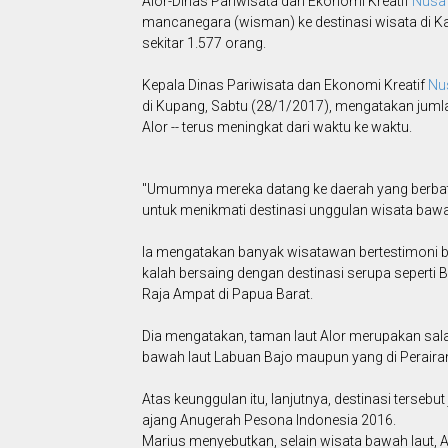
Alor-Dinas Pariwisata dan Ekonomi Kreatif
Nusa
mancanegara (wisman) ke destinasi wisata di Ka
sekitar 1.577 orang.
Kepala Dinas Pariwisata dan Ekonomi Kreatif
Nu
di Kupang, Sabtu (28/1/2017), mengatakan juml
Alor -- terus meningkat dari waktu ke waktu.
"Umumnya mereka datang ke daerah yang berbat
untuk menikmati destinasi unggulan wisata bawah 
Ia mengatakan banyak wisatawan bertestimoni ba
kalah bersaing dengan destinasi serupa seperti 
Raja Ampat di Papua Barat.
Dia mengatakan, taman laut Alor merupakan salah
bawah laut Labuan Bajo maupun yang di Perairan
Atas keunggulan itu, lanjutnya, destinasi tersebu
ajang Anugerah Pesona Indonesia 2016.
Marius menyebutkan, selain wisata bawah laut, A