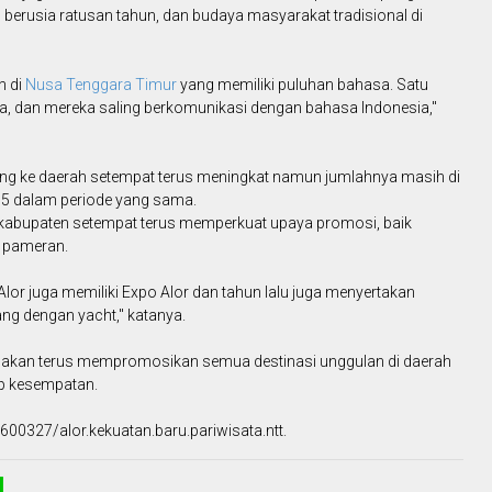
ng berusia ratusan tahun, dan budaya masyarakat tradisional di
n di
Nusa Tenggara Timur
yang memiliki puluhan bahasa. Satu
, dan mereka saling berkomunikasi dengan bahasa Indonesia,"
ng ke daerah setempat terus meningkat namun jumlahnya masih di
5 dalam periode yang sama.
 kabupaten setempat terus memperkuat upaya promosi, baik
 pameran.
Alor juga memiliki Expo Alor dan tahun lalu juga menyertakan
ang dengan yacht," katanya.
 akan terus mempromosikan semua destinasi unggulan di daerah
ap kesempatan.
00327/alor.kekuatan.baru.pariwisata.ntt.