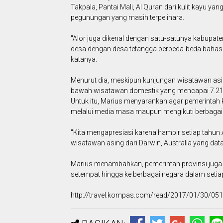
Takpala, Pantai Mali, Al Quran dari kulit kayu ya
pegunungan yang masih terpelihara.
"Alor juga dikenal dengan satu-satunya kabupate
desa dengan desa tetangga berbeda-beda bahasa
katanya.
Menurut dia, meskipun kunjungan wisatawan asi
bawah wisatawan domestik yang mencapai 7.21
Untuk itu, Marius menyarankan agar pemerintah
melalui media masa maupun mengikuti berbagai
"Kita mengapresiasi karena hampir setiap tahun 
wisatawan asing dari Darwin, Australia yang dat
Marius menambahkan, pemerintah provinsi juga
setempat hingga ke berbagai negara dalam seti
http://travel.kompas.com/read/2017/01/30/0516