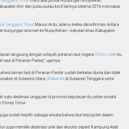
 Tenggara Timur
mencatat jumlah kunjungan wisatawan
bupaten Alor dan pulau-pulau kecil lainnya selama 2016 mencapai
sa Tenggara Timur
Marius Ardu Jelamu ketika dikonfirmasi Antara
ah kunjungan wisman ke Nusa Kenari --sebutan khas Kabupaten
asan langsung dengan wilayah perairan laut negara
Timor Leste
itu
laut di Perairan Pantar," ujarnya.
hwa taman laut di Perairan Pantar sudah berkelas dunia dan tidak
Bunaken di Sulawesi Utara,
Wakatobi
di Sulawesi Tenggara serta
 satu destinasi unggulan di provinsi kepulauan itu selain wisata
 Flores Timur.
t juga sudah terpilih sebagai wisata bahwa laut terpopuler dalam
lor juga memiliki destinasi unik dan eksotis seperti Kampung Adat