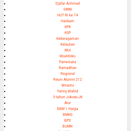
Djafar Achmad
GMNI
HUT RI ke 74
Hankam
KPK
KSP
Keberagaman
Kelautan
MUI
Moeldoko
Pariwisata
Ramadhan
Regional
Reuni Alumni 212
Wiranto
Yenny Wahid
3 tahun Jokowi-JK
Alor
BBM 1 Harga
BMKG
BPS
BUMN