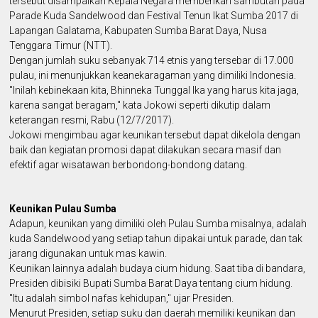
tersebut disampaikan Kepala Negara memberikan sambutan pada
Parade Kuda Sandelwood dan Festival Tenun Ikat Sumba 2017 di
Lapangan Galatama, Kabupaten Sumba Barat Daya, Nusa
Tenggara Timur (NTT).
Dengan jumlah suku sebanyak 714 etnis yang tersebar di 17.000
pulau, ini menunjukkan keanekaragaman yang dimiliki Indonesia.
"Inilah kebinekaan kita, Bhinneka Tunggal Ika yang harus kita jaga,
karena sangat beragam," kata Jokowi seperti dikutip dalam
keterangan resmi, Rabu (12/7/2017).
Jokowi mengimbau agar keunikan tersebut dapat dikelola dengan
baik dan kegiatan promosi dapat dilakukan secara masif dan
efektif agar wisatawan berbondong-bondong datang.
Keunikan Pulau Sumba
Adapun, keunikan yang dimiliki oleh Pulau Sumba misalnya, adalah
kuda Sandelwood yang setiap tahun dipakai untuk parade, dan tak
jarang digunakan untuk mas kawin.
Keunikan lainnya adalah budaya cium hidung. Saat tiba di bandara,
Presiden dibisiki Bupati Sumba Barat Daya tentang cium hidung.
"Itu adalah simbol nafas kehidupan," ujar Presiden.
Menurut Presiden, setiap suku dan daerah memiliki keunikan dan