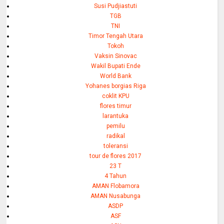
Susi Pudjiastuti
TGB
TNI
Timor Tengah Utara
Tokoh
Vaksin Sinovac
Wakil Bupati Ende
World Bank
Yohanes borgias Riga
coklit KPU
flores timur
larantuka
pemilu
radikal
toleransi
tour de flores 2017
23 T
4 Tahun
AMAN Flobamora
AMAN Nusabunga
ASDP
ASF