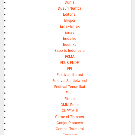
Dunia
Dusun Numba
Editorial
Ekspor
Emak-Emak
Emas
Ende lio
Esemka
Esports Indonesia
FKMA
FKUB ENDE
FPI
Festival Literasi
Festival Sandelwood
Festival Tenun Ikat
Final
Fitnah
GMNI Ende
GNPF MUI
Game of Thrones
Ganjar Pranowo
Gempa. Tsunami
Gerindra