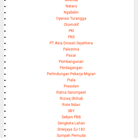
Nataru
Ngabalin
Operasi Turangga
Otomotif
PKI
PKS
PT Asia Dinasti Sejahtera
Palestina
Pasar
Pembangunan
Perdagangan
Perlindungan Pekerja Migran
Piala
Presiden
Ratna Sarumpaet
Rizieq Shihab
Rote Ndao
SBY
Sekjen PBB
Sengketa Lahan
Sriwijaya SJ-182
Sumpah Pemuda