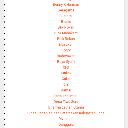
Benny K Harman
Beragama
Bilateral
Bisnis
Blik Rokan
Blok Mahakam
Blok Rokan
Blusukan
Bogor
Budayawan
Buya Syafi'i
CFD
Citilink
Cukai
DIY
Damai
Danau Kelimutu
Desa Tiwu Sora
Dharma Lautan Utama
Dinas Pertanian dan Peternakan Kabupaten Ende
Divestasi
Donggala