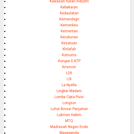
Kawasan hutan industri
Kebakaran
Kedaulatan
Kemendagri
Kemenkeu
Kementan
Kerukunan
Kesatuan
Khilafah
Komunis
Korupsi E-KTP
Krismon
LDII
LSI
La Nyalla
Lingkar Madani
Lomba Cipta Puisi
Longsor
Luhut Binsar Panjaitan
Lukman Hakim
MTQ
Madrasah Negeri Ende
Magepanda