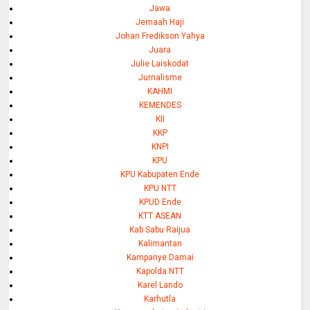
Jawa
Jemaah Haji
Johan Fredikson Yahya
Juara
Julie Laiskodat
Jurnalisme
KAHMI
KEMENDES
KII
KKP
KNPI
KPU
KPU Kabupaten Ende
KPU NTT
KPUD Ende
KTT ASEAN
Kab Sabu Raijua
Kalimantan
Kampanye Damai
Kapolda NTT
Karel Lando
Karhutla