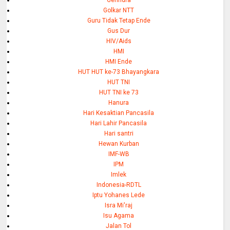
Golkar NTT
Guru Tidak Tetap Ende
Gus Dur
HIV/Aids
HMI
HMI Ende
HUT HUT ke-73 Bhayangkara
HUT TNI
HUT TNI ke 73
Hanura
Hari Kesaktian Pancasila
Hari Lahir Pancasila
Hari santri
Hewan Kurban
IMF-WB
IPM
Imlek
Indonesia-RDTL
Iptu Yohanes Lede
Isra Mi'raj
Isu Agama
Jalan Tol