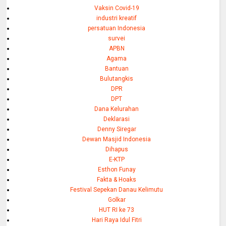
Vaksin Covid-19
industri kreatif
persatuan Indonesia
survei
APBN
Agama
Bantuan
Bulutangkis
DPR
DPT
Dana Kelurahan
Deklarasi
Denny Siregar
Dewan Masjid Indonesia
Dihapus
E-KTP
Esthon Funay
Fakta & Hoaks
Festival Sepekan Danau Kelimutu
Golkar
HUT RI ke 73
Hari Raya Idul Fitri