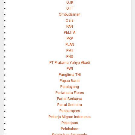
OJK
OTT
Ombudsman
Osis
PAN
PELITA
PKP
PLAN
PMII
PNS
PT Pratama Yahya Abadi
PWI
Panglima TNI
Papua Barat
Paralayang
Pariwisata Flores
Partai Berkarya
Partai Gerindra
Paspampres
Pekerja Migran Indonesia
Pekerjaan
Pelabuhan
Pelabuhan Sekosodo