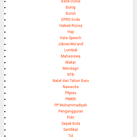
Bank Dunia
Bulog
Buruh
DPRD Ende
Habieb Rizieq
Haji
Hate Speech
Jokowi-Ma'aruf
Lombok
Mahasiswa
Makar
Mendagri
NTB
Natal dan Tahun Baru
Nawacita
PIlpres
PMKRI
PP Muhammadiyah
Pengangguran
Polri
Sepak Bola
Sertifikat
Tol