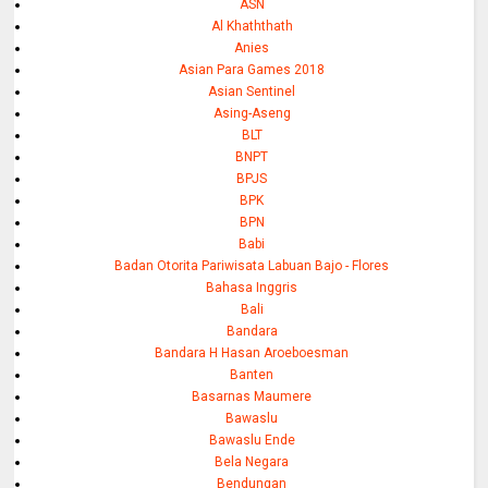
ASN
Al Khaththath
Anies
Asian Para Games 2018
Asian Sentinel
Asing-Aseng
BLT
BNPT
BPJS
BPK
BPN
Babi
Badan Otorita Pariwisata Labuan Bajo - Flores
Bahasa Inggris
Bali
Bandara
Bandara H Hasan Aroeboesman
Banten
Basarnas Maumere
Bawaslu
Bawaslu Ende
Bela Negara
Bendungan