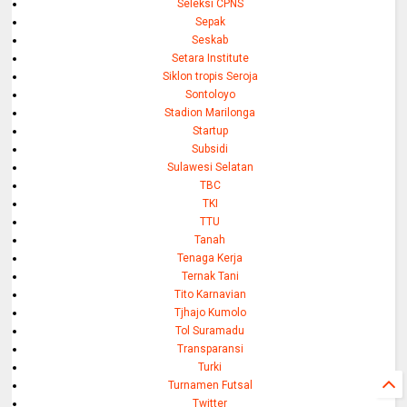
Seleksi CPNS
Sepak
Seskab
Setara Institute
Siklon tropis Seroja
Sontoloyo
Stadion Marilonga
Startup
Subsidi
Sulawesi Selatan
TBC
TKI
TTU
Tanah
Tenaga Kerja
Ternak Tani
Tito Karnavian
Tjhajo Kumolo
Tol Suramadu
Transparansi
Turki
Turnamen Futsal
Twitter