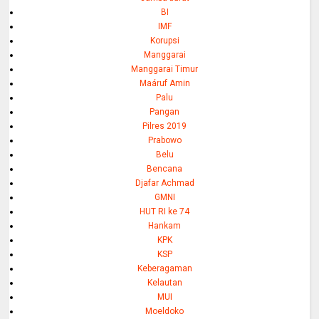
BI
IMF
Korupsi
Manggarai
Manggarai Timur
Maáruf Amin
Palu
Pangan
Pilres 2019
Prabowo
Belu
Bencana
Djafar Achmad
GMNI
HUT RI ke 74
Hankam
KPK
KSP
Keberagaman
Kelautan
MUI
Moeldoko