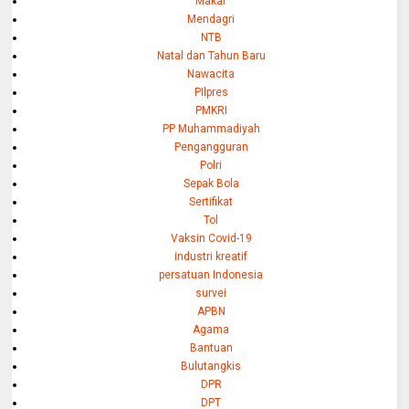
Makar
Mendagri
NTB
Natal dan Tahun Baru
Nawacita
PIlpres
PMKRI
PP Muhammadiyah
Pengangguran
Polri
Sepak Bola
Sertifikat
Tol
Vaksin Covid-19
industri kreatif
persatuan Indonesia
survei
APBN
Agama
Bantuan
Bulutangkis
DPR
DPT