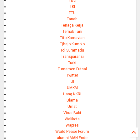
TBC
TKI
TTU
Tanah
Tenaga Kerja
Ternak Tani
Tito Karnavian
Tjhajo Kumolo
Tol Suramadu
Transparansi
Turki
Turnamen Futsal
Twitter
UI
UMKM
Uang NKRI
Ulama
Umat
Virus Babi
Walikota
Wapres
World Peace Forum
alumni MAN Ende