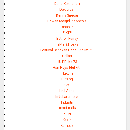
Dana Kelurahan
Deklarasi
Denny Siregar
Dewan Masjid Indonesia
Dihapus
E-KTP
Esthon Funay
Fakta & Hoaks
Festival Sepekan Danau Kelimutu
Golkar
HUT RI ke 73
Hari Raya Idul Fitri
Hukum
Hutang
ICMI
Idul Adha
Indobarometer
Industri
Jusuf Kalla
KEIN
Kadin
Kampus