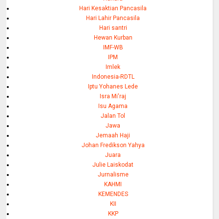
Hari Kesaktian Pancasila
Hari Lahir Pancasila
Hari santri
Hewan Kurban
IMF-WB
IPM
Imlek
Indonesia-RDTL
Iptu Yohanes Lede
Isra Mi'raj
Isu Agama
Jalan Tol
Jawa
Jemaah Haji
Johan Fredikson Yahya
Juara
Julie Laiskodat
Jurnalisme
KAHMI
KEMENDES
KII
KKP