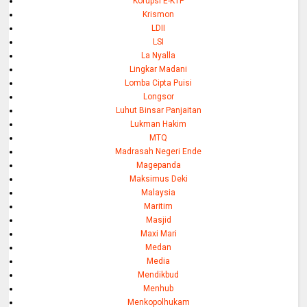
Korupsi E-KTP
Krismon
LDII
LSI
La Nyalla
Lingkar Madani
Lomba Cipta Puisi
Longsor
Luhut Binsar Panjaitan
Lukman Hakim
MTQ
Madrasah Negeri Ende
Magepanda
Maksimus Deki
Malaysia
Maritim
Masjid
Maxi Mari
Medan
Media
Mendikbud
Menhub
Menkopolhukam