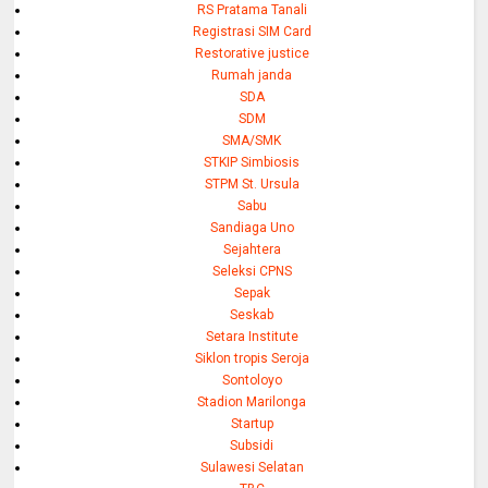
RS Pratama Tanali
Registrasi SIM Card
Restorative justice
Rumah janda
SDA
SDM
SMA/SMK
STKIP Simbiosis
STPM St. Ursula
Sabu
Sandiaga Uno
Sejahtera
Seleksi CPNS
Sepak
Seskab
Setara Institute
Siklon tropis Seroja
Sontoloyo
Stadion Marilonga
Startup
Subsidi
Sulawesi Selatan