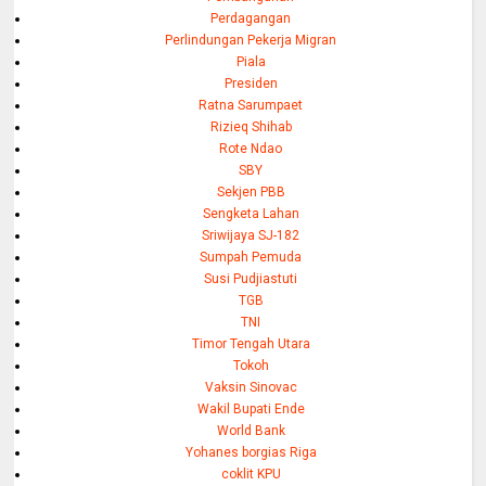
Perdagangan
Perlindungan Pekerja Migran
Piala
Presiden
Ratna Sarumpaet
Rizieq Shihab
Rote Ndao
SBY
Sekjen PBB
Sengketa Lahan
Sriwijaya SJ-182
Sumpah Pemuda
Susi Pudjiastuti
TGB
TNI
Timor Tengah Utara
Tokoh
Vaksin Sinovac
Wakil Bupati Ende
World Bank
Yohanes borgias Riga
coklit KPU