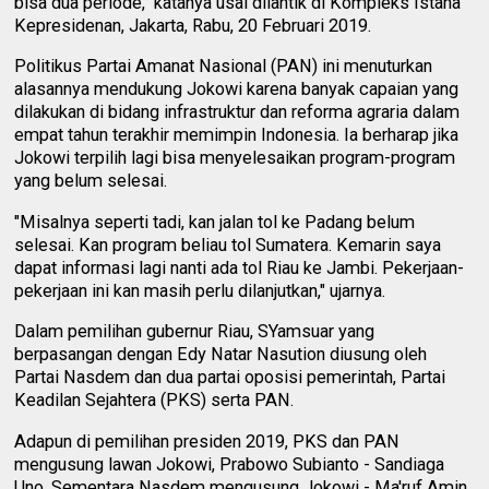
bisa dua periode," katanya usai dilantik di Kompleks Istana
Kepresidenan, Jakarta, Rabu, 20 Februari 2019.
Politikus Partai Amanat Nasional (PAN) ini menuturkan
alasannya mendukung Jokowi karena banyak capaian yang
dilakukan di bidang infrastruktur dan reforma agraria dalam
empat tahun terakhir memimpin Indonesia. Ia berharap jika
Jokowi terpilih lagi bisa menyelesaikan program-program
yang belum selesai.
"Misalnya seperti tadi, kan jalan tol ke Padang belum
selesai. Kan program beliau tol Sumatera. Kemarin saya
dapat informasi lagi nanti ada tol Riau ke Jambi. Pekerjaan-
pekerjaan ini kan masih perlu dilanjutkan," ujarnya.
Dalam pemilihan gubernur Riau, SYamsuar yang
berpasangan dengan Edy Natar Nasution diusung oleh
Partai Nasdem dan dua partai oposisi pemerintah, Partai
Keadilan Sejahtera (PKS) serta PAN.
Adapun di pemilihan presiden 2019, PKS dan PAN
mengusung lawan Jokowi, Prabowo Subianto - Sandiaga
Uno. Sementara Nasdem mengusung Jokowi - Ma'ruf Amin.