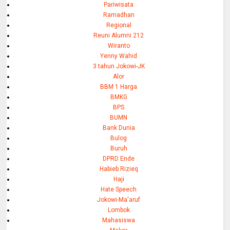
Pariwisata
Ramadhan
Regional
Reuni Alumni 212
Wiranto
Yenny Wahid
3 tahun Jokowi-JK
Alor
BBM 1 Harga
BMKG
BPS
BUMN
Bank Dunia
Bulog
Buruh
DPRD Ende
Habieb Rizieq
Haji
Hate Speech
Jokowi-Ma'aruf
Lombok
Mahasiswa