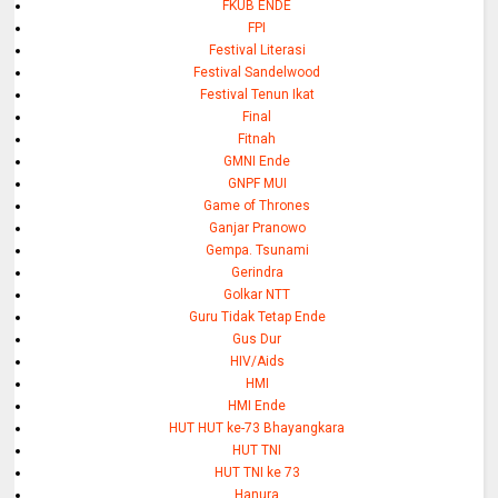
FKUB ENDE
FPI
Festival Literasi
Festival Sandelwood
Festival Tenun Ikat
Final
Fitnah
GMNI Ende
GNPF MUI
Game of Thrones
Ganjar Pranowo
Gempa. Tsunami
Gerindra
Golkar NTT
Guru Tidak Tetap Ende
Gus Dur
HIV/Aids
HMI
HMI Ende
HUT HUT ke-73 Bhayangkara
HUT TNI
HUT TNI ke 73
Hanura