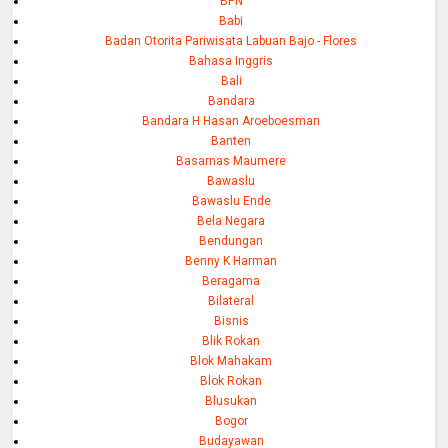
BPN
Babi
Badan Otorita Pariwisata Labuan Bajo - Flores
Bahasa Inggris
Bali
Bandara
Bandara H Hasan Aroeboesman
Banten
Basarnas Maumere
Bawaslu
Bawaslu Ende
Bela Negara
Bendungan
Benny K Harman
Beragama
Bilateral
Bisnis
Blik Rokan
Blok Mahakam
Blok Rokan
Blusukan
Bogor
Budayawan