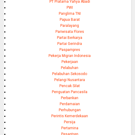
PT Pratama Yahya Abadi
PWI
Panglima TNI
Papua Barat
Paralayang
Pariwisata Flores
Partai Berkarya
Partai Gerindra
Paspampres
Pekerja Migran Indonesia
Pekerjaan
Pelabuhan
Pelabuhan Sekosodo
Pelangi Nusantara
Pencak Silat
Penguatan Pancasila
Perbankan
Perdamaian
Perhubungan
Perintis Kemerdekaan
Persija
Pertamina
Pesantren