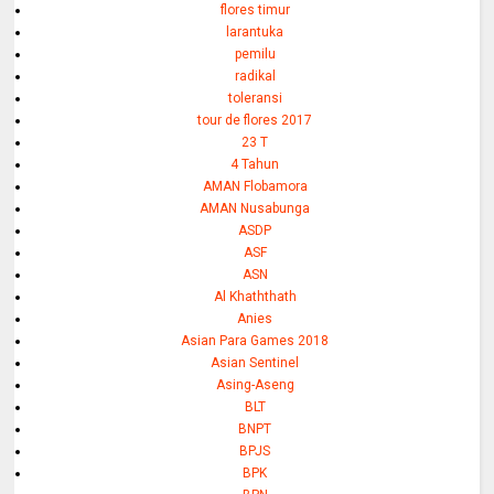
flores timur
larantuka
pemilu
radikal
toleransi
tour de flores 2017
23 T
4 Tahun
AMAN Flobamora
AMAN Nusabunga
ASDP
ASF
ASN
Al Khaththath
Anies
Asian Para Games 2018
Asian Sentinel
Asing-Aseng
BLT
BNPT
BPJS
BPK