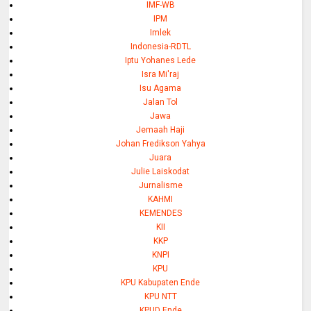
IMF-WB
IPM
Imlek
Indonesia-RDTL
Iptu Yohanes Lede
Isra Mi'raj
Isu Agama
Jalan Tol
Jawa
Jemaah Haji
Johan Fredikson Yahya
Juara
Julie Laiskodat
Jurnalisme
KAHMI
KEMENDES
KII
KKP
KNPI
KPU
KPU Kabupaten Ende
KPU NTT
KPUD Ende