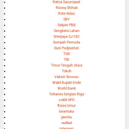
Ratna Sarumpaet
Rizieq Shihab
Rote Ndao
SBY
Sekjen PBB
Sengketa Lahan
Sriwijaya SJ-182
Sumpah Pemuda
Susi Pudjiastuti
TGB
TNI
Timor Tengah Utara
Tokoh
Vaksin Sinovac
Wakil Bupati Ende
World Bank
Yohanes borgias Riga
coklit KPU
flores timur
larantuka
pemilu
radikal
toleransi