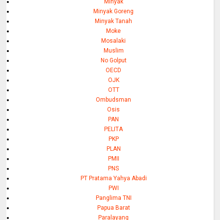
Minyak
Minyak Goreng
Minyak Tanah
Moke
Mosalaki
Muslim
No Golput
OECD
OJK
OTT
Ombudsman
Osis
PAN
PELITA
PKP
PLAN
PMII
PNS
PT Pratama Yahya Abadi
PWI
Panglima TNI
Papua Barat
Paralayang