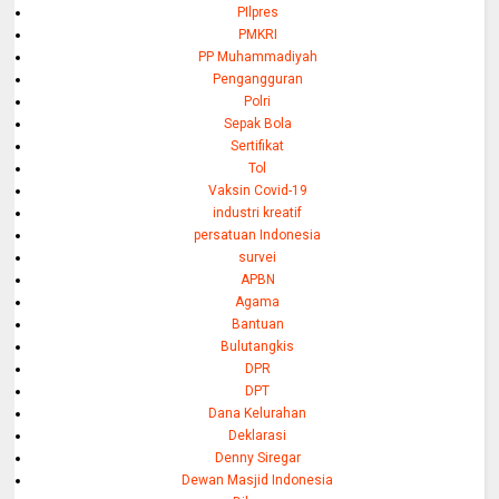
PIlpres
PMKRI
PP Muhammadiyah
Pengangguran
Polri
Sepak Bola
Sertifikat
Tol
Vaksin Covid-19
industri kreatif
persatuan Indonesia
survei
APBN
Agama
Bantuan
Bulutangkis
DPR
DPT
Dana Kelurahan
Deklarasi
Denny Siregar
Dewan Masjid Indonesia