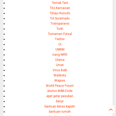
Ternak Tani
Tito Karnavian
Tjhajo Kumolo
Tol Suramadu
Transparansi
Turki
Turnamen Futsal
Twitter
UI
UMKM
Uang NKRI
Ulama
Umat
Virus Babi
Walikota
Wapres
World Peace Forum
alumni MAN Ende
apel gelar pasukan
banjir
bantuan beras kapolri
bantuan rumah