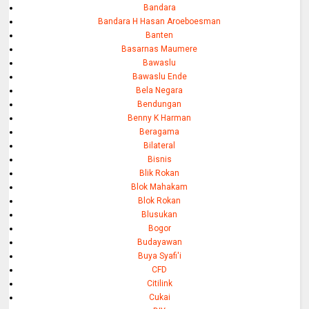
Bandara
Bandara H Hasan Aroeboesman
Banten
Basarnas Maumere
Bawaslu
Bawaslu Ende
Bela Negara
Bendungan
Benny K Harman
Beragama
Bilateral
Bisnis
Blik Rokan
Blok Mahakam
Blok Rokan
Blusukan
Bogor
Budayawan
Buya Syafi'i
CFD
Citilink
Cukai