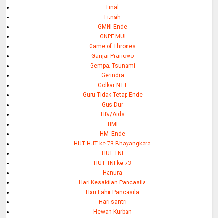
Final
Fitnah
GMNI Ende
GNPF MUI
Game of Thrones
Ganjar Pranowo
Gempa. Tsunami
Gerindra
Golkar NTT
Guru Tidak Tetap Ende
Gus Dur
HIV/Aids
HMI
HMI Ende
HUT HUT ke-73 Bhayangkara
HUT TNI
HUT TNI ke 73
Hanura
Hari Kesaktian Pancasila
Hari Lahir Pancasila
Hari santri
Hewan Kurban