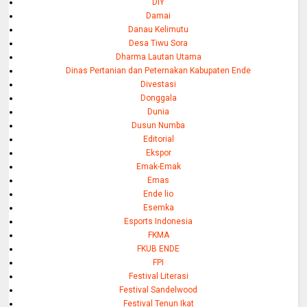
DIY
Damai
Danau Kelimutu
Desa Tiwu Sora
Dharma Lautan Utama
Dinas Pertanian dan Peternakan Kabupaten Ende
Divestasi
Donggala
Dunia
Dusun Numba
Editorial
Ekspor
Emak-Emak
Emas
Ende lio
Esemka
Esports Indonesia
FKMA
FKUB ENDE
FPI
Festival Literasi
Festival Sandelwood
Festival Tenun Ikat