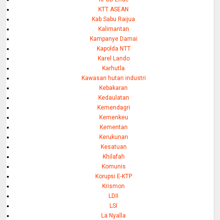
KTT ASEAN
Kab Sabu Raijua
Kalimantan
Kampanye Damai
Kapolda NTT
Karel Lando
Karhutla
Kawasan hutan industri
Kebakaran
Kedaulatan
Kemendagri
Kemenkeu
Kementan
Kerukunan
Kesatuan
Khilafah
Komunis
Korupsi E-KTP
Krismon
LDII
LSI
La Nyalla