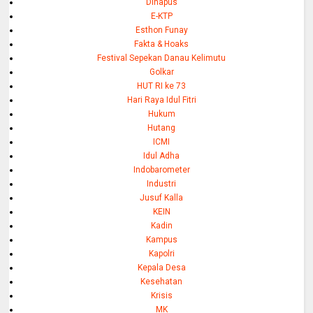
Dihapus
E-KTP
Esthon Funay
Fakta & Hoaks
Festival Sepekan Danau Kelimutu
Golkar
HUT RI ke 73
Hari Raya Idul Fitri
Hukum
Hutang
ICMI
Idul Adha
Indobarometer
Industri
Jusuf Kalla
KEIN
Kadin
Kampus
Kapolri
Kepala Desa
Kesehatan
Krisis
MK