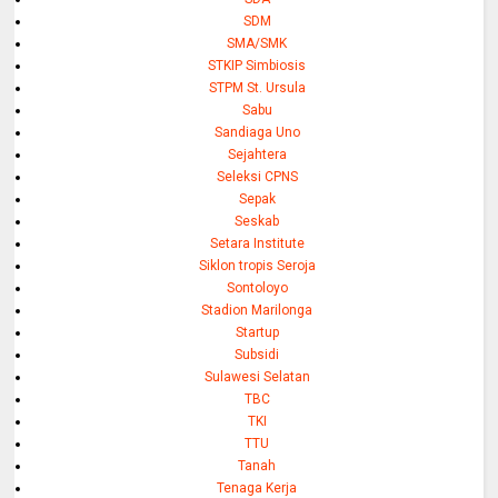
SDM
SMA/SMK
STKIP Simbiosis
STPM St. Ursula
Sabu
Sandiaga Uno
Sejahtera
Seleksi CPNS
Sepak
Seskab
Setara Institute
Siklon tropis Seroja
Sontoloyo
Stadion Marilonga
Startup
Subsidi
Sulawesi Selatan
TBC
TKI
TTU
Tanah
Tenaga Kerja