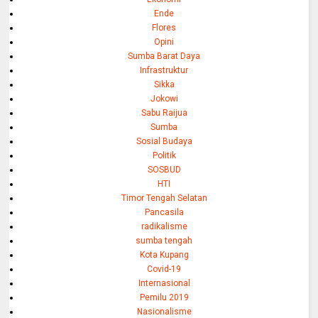
Ende
Flores
Opini
Sumba Barat Daya
Infrastruktur
Sikka
Jokowi
Sabu Raijua
Sumba
Sosial Budaya
Politik
SOSBUD
HTI
Timor Tengah Selatan
Pancasila
radikalisme
sumba tengah
Kota Kupang
Covid-19
Internasional
Pemilu 2019
Nasionalisme