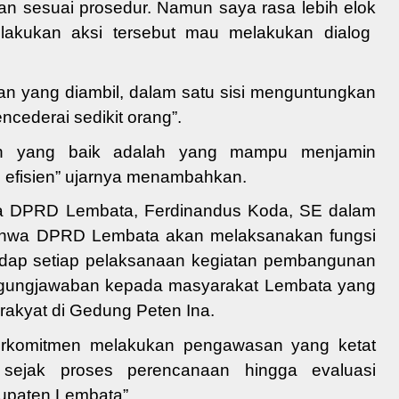
kan sesuai prosedur.
Namun
saya rasa lebih elok
lakukan aksi
tersebut
mau
melakukan dialog
an yang diambil
,
dalam satu sisi menguntungkan
cederai sedikit orang
”
.
an
yang baik adalah yang mampu menjamin
 efisien
” ujarnya menambahkan.
a DPRD Lembata, Ferdinandus Koda, SE dalam
ahwa DPRD Lembata akan melaksanakan fungsi
dap setiap pelaksanaan kegiatan pembangunan
ggungjawaban kepada masyarakat Lembata yang
rakyat di Gedung Peten Ina.
rkomitmen melakukan pengawasan yang ketat
ejak proses perencanaan hingga evaluasi
upaten
Lembata
”
.