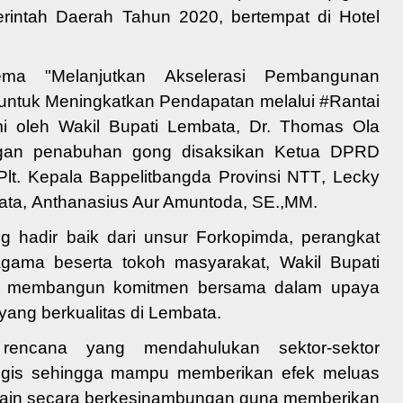
rintah Daerah
Tahun 2020,
bertempat di Hotel
a "Melanjutkan Akselerasi Pembangunan
as untuk Meningkatkan Pendapat
an melalui #Rantai
i oleh Wakil Bupati Lembata,
Dr. Thomas Ola
ngan penabuhan gong disaksikan
Ketua DPRD
Plt. Kepala Bappelitbangda Provinsi NTT
,
Lecky
ata,
Anthanasius Aur Amuntoda,
SE.,MM
.
 hadir baik dari unsur Forkopimda, perangkat
 agama beserta tokoh masyarakat, Wakil Bupati
a
membangun komitmen
bersama
dalam upaya
ang berkualitas
di Lembata
.
rencana yang mendahulukan sektor-sektor
tegis sehingga mampu memberikan efek meluas
 lain secara berkesinambungan guna memberikan