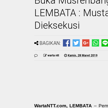
Buka Musrenban
LEMBATA : Musta
Dieksekusi
BAGIKAN:
warta ntt
Kamis, 28 Maret 2019
WartaNTT.com, LEMBATA
– Pemk