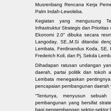
Musrenbang
Rencana Kerja Peme
Palm Indah-Lewoleba.
Kegiatan yang mengusung
Tem
Infrastruktur Strategis dan Priorit
Ekonomi 2.0"
dibuka secara resm
Langoday, SE.,M.Si
ditandai de
Lembata, Ferdinandus Koda, SE,
Frederich Koli
,
dan Pj. Sekda Lemb
Dihadapan ratusan undangan yang
daerah, partai politik dan tokoh
Lembata menegaskan pentingny
pencapaian pembangunan daerah y
“Tentunya, menyusun sebuah 
pembangunan yang bersifat stra
bagi pengembangan sektor-sektor