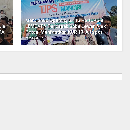
Marsianus Optimis, 5.415 Ha TJPS di
lai
LEMBATA Tercapai; Soba Lewar Ajak
TA
Petani Manfaatkan KUR 13 Juta per
Hektare