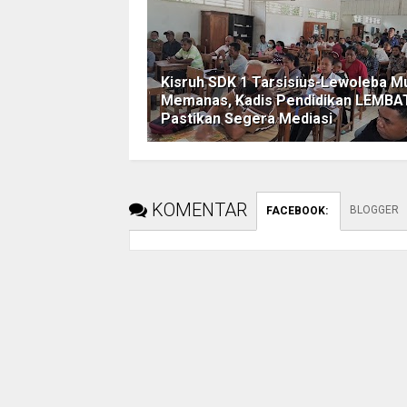
Kisruh SDK 1 Tarsisius-Lewoleba Mu
Memanas, Kadis Pendidikan LEMBA
Pastikan Segera Mediasi
KOMENTAR
BLOGGER
FACEBOOK
: