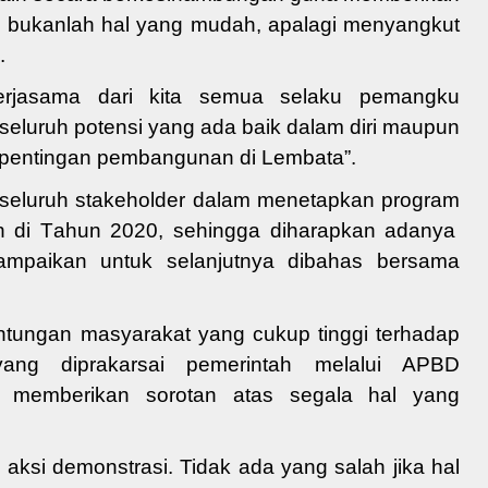
t, bukanlah hal yang mudah, apalagi menyangkut
.
erjasama dari kita semua selaku pemangku
eluruh potensi yang ada baik dalam diri maupun
epentingan pembangunan di Lembata”.
f seluruh stakeholder dalam menetapkan pr
ogram
n di T
ahun
2020
,
sehingga diharapkan adanya
sampaikan untuk
selanjutnya
dibahas bersama
ntungan masyarakat yang cukup tinggi terhadap
ng diprakarsai pemerintah melalui APBD
 memberikan sorotan atas segala hal yang
 aksi demonstrasi
. Tidak ada yang salah jika hal