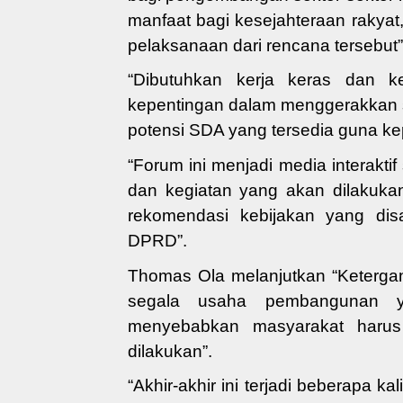
manfaat bagi kesejahteraan rakya
pelaksanaan dari rencana tersebut”
“Dibutuhkan kerja keras dan k
kepentingan dalam menggerakkan s
potensi SDA yang tersedia guna k
“
Forum ini menjadi media interakti
dan
kegiatan yang akan dilakuka
rekomendasi kebijakan yang di
DPRD
”
.
Thomas Ola melanjutkan “Keterga
segala usaha pembangunan ya
menyebabkan masyarakat harus
dilakukan”.
“
Akhir-akhir ini terjadi
beberapa kali