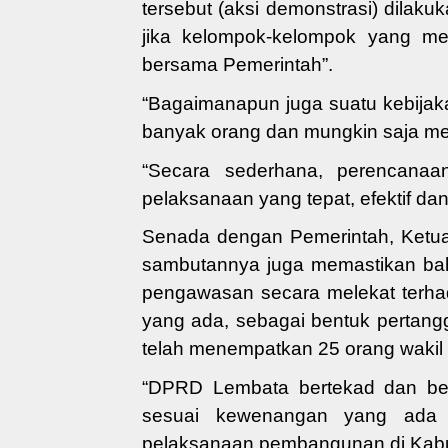
tersebut (aksi demonstrasi) dilaku
jika kelompok-kelompok
yang me
bersama
Pemerintah”.
“Bagaimanapun juga suatu
kebijak
banyak orang dan mungkin
saja
men
“Secara sederhana,
perencana
pelaksanaan
yang tepat, efektif dan
Senada dengan Pemerintah, Ketu
sambutannya juga memastikan b
pengawasan secara melekat terha
yang ada, sebagai bentuk pertan
telah menempatkan 25 orang wakil 
“
DPRD
Lembata
bertekad dan be
sesuai kewenangan yang ada s
pelaksanaan
pembangunan di Kab