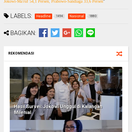
Jokowi-Ma'ruf 54,1 Persen, Prabowo-Sandiaga 33,6 Persen
"
LABELS:
Headline
Nasional
1494
1880
BAGIKAN:
REKOMENDASI
Hasil Survei: Jokowi Unggul di Kalangan
Milenial