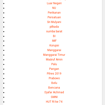
Luar Negeri
NU
Perikanan
Persatuan
Sri Mulyani
pilkada
sumba barat
BI
IMF
Korupsi
Manggarai
Manggarai Timur
Maáruf Amin
Palu
Pangan
Pilres 2019
Prabowo
Belu
Bencana
Djafar Achmad
GMNI
HUT RI ke 74