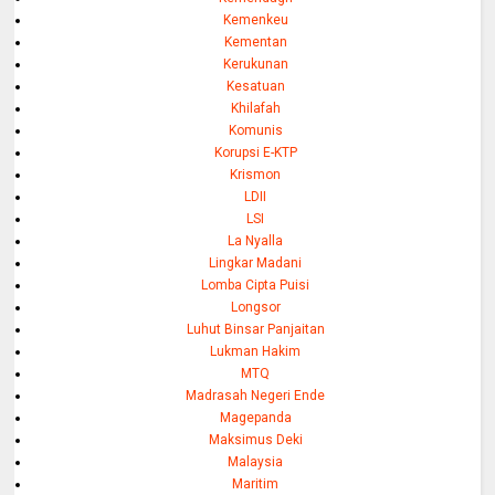
Kemenkeu
Kementan
Kerukunan
Kesatuan
Khilafah
Komunis
Korupsi E-KTP
Krismon
LDII
LSI
La Nyalla
Lingkar Madani
Lomba Cipta Puisi
Longsor
Luhut Binsar Panjaitan
Lukman Hakim
MTQ
Madrasah Negeri Ende
Magepanda
Maksimus Deki
Malaysia
Maritim