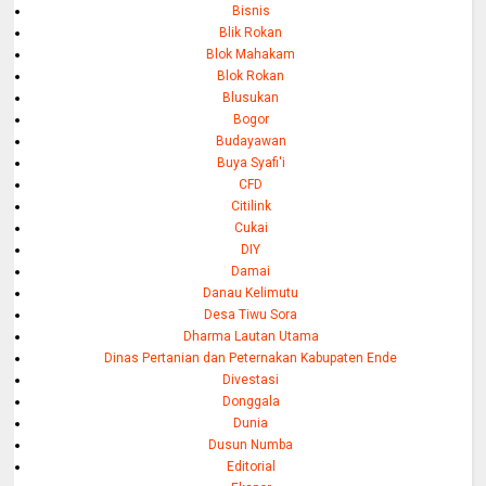
Bisnis
Blik Rokan
Blok Mahakam
Blok Rokan
Blusukan
Bogor
Budayawan
Buya Syafi'i
CFD
Citilink
Cukai
DIY
Damai
Danau Kelimutu
Desa Tiwu Sora
Dharma Lautan Utama
Dinas Pertanian dan Peternakan Kabupaten Ende
Divestasi
Donggala
Dunia
Dusun Numba
Editorial