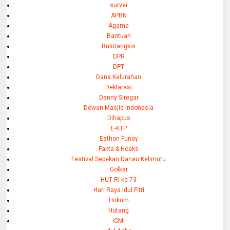
survei
APBN
Agama
Bantuan
Bulutangkis
DPR
DPT
Dana Kelurahan
Deklarasi
Denny Siregar
Dewan Masjid Indonesia
Dihapus
E-KTP
Esthon Funay
Fakta & Hoaks
Festival Sepekan Danau Kelimutu
Golkar
HUT RI ke 73
Hari Raya Idul Fitri
Hukum
Hutang
ICMI