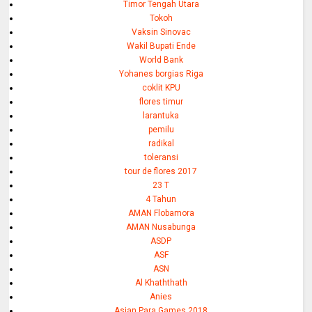
Timor Tengah Utara
Tokoh
Vaksin Sinovac
Wakil Bupati Ende
World Bank
Yohanes borgias Riga
coklit KPU
flores timur
larantuka
pemilu
radikal
toleransi
tour de flores 2017
23 T
4 Tahun
AMAN Flobamora
AMAN Nusabunga
ASDP
ASF
ASN
Al Khaththath
Anies
Asian Para Games 2018