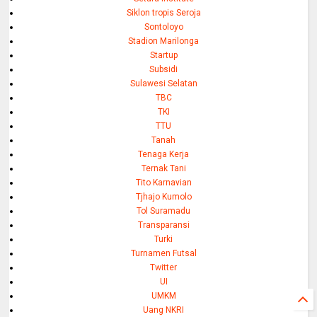
Siklon tropis Seroja
Sontoloyo
Stadion Marilonga
Startup
Subsidi
Sulawesi Selatan
TBC
TKI
TTU
Tanah
Tenaga Kerja
Ternak Tani
Tito Karnavian
Tjhajo Kumolo
Tol Suramadu
Transparansi
Turki
Turnamen Futsal
Twitter
UI
UMKM
Uang NKRI