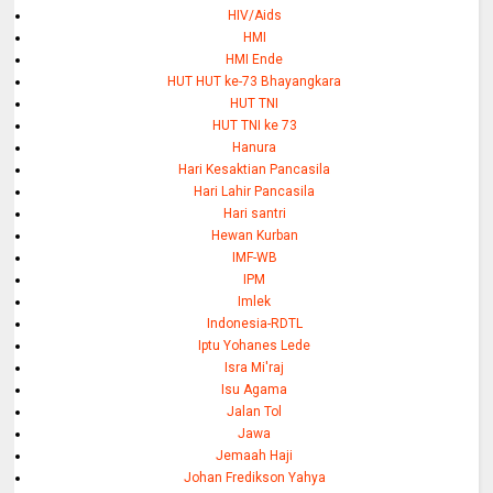
HIV/Aids
HMI
HMI Ende
HUT HUT ke-73 Bhayangkara
HUT TNI
HUT TNI ke 73
Hanura
Hari Kesaktian Pancasila
Hari Lahir Pancasila
Hari santri
Hewan Kurban
IMF-WB
IPM
Imlek
Indonesia-RDTL
Iptu Yohanes Lede
Isra Mi'raj
Isu Agama
Jalan Tol
Jawa
Jemaah Haji
Johan Fredikson Yahya