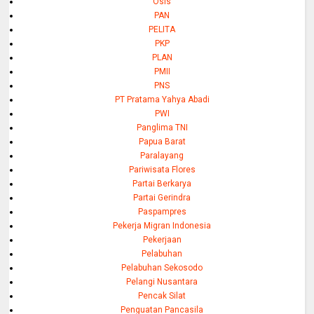
Osis
PAN
PELITA
PKP
PLAN
PMII
PNS
PT Pratama Yahya Abadi
PWI
Panglima TNI
Papua Barat
Paralayang
Pariwisata Flores
Partai Berkarya
Partai Gerindra
Paspampres
Pekerja Migran Indonesia
Pekerjaan
Pelabuhan
Pelabuhan Sekosodo
Pelangi Nusantara
Pencak Silat
Penguatan Pancasila