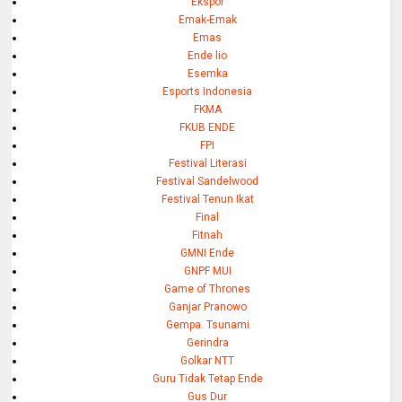
Ekspor
Emak-Emak
Emas
Ende lio
Esemka
Esports Indonesia
FKMA
FKUB ENDE
FPI
Festival Literasi
Festival Sandelwood
Festival Tenun Ikat
Final
Fitnah
GMNI Ende
GNPF MUI
Game of Thrones
Ganjar Pranowo
Gempa. Tsunami
Gerindra
Golkar NTT
Guru Tidak Tetap Ende
Gus Dur