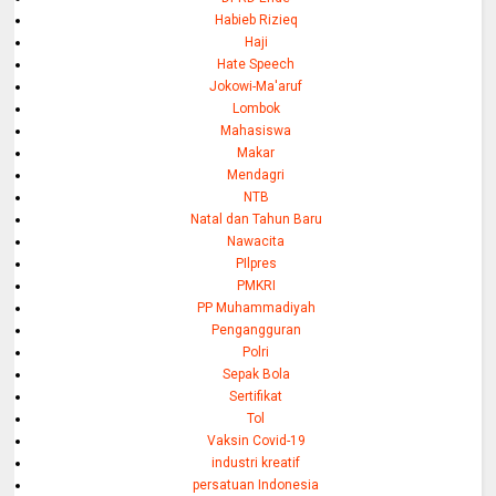
Habieb Rizieq
Haji
Hate Speech
Jokowi-Ma'aruf
Lombok
Mahasiswa
Makar
Mendagri
NTB
Natal dan Tahun Baru
Nawacita
PIlpres
PMKRI
PP Muhammadiyah
Pengangguran
Polri
Sepak Bola
Sertifikat
Tol
Vaksin Covid-19
industri kreatif
persatuan Indonesia