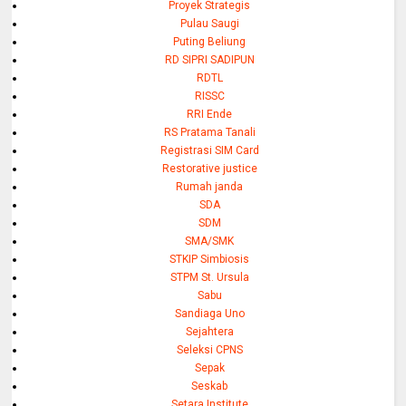
Proyek Strategis
Pulau Saugi
Puting Beliung
RD SIPRI SADIPUN
RDTL
RISSC
RRI Ende
RS Pratama Tanali
Registrasi SIM Card
Restorative justice
Rumah janda
SDA
SDM
SMA/SMK
STKIP Simbiosis
STPM St. Ursula
Sabu
Sandiaga Uno
Sejahtera
Seleksi CPNS
Sepak
Seskab
Setara Institute