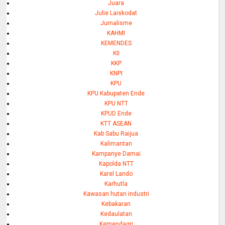
Juara
Julie Laiskodat
Jurnalisme
KAHMI
KEMENDES
KII
KKP
KNPI
KPU
KPU Kabupaten Ende
KPU NTT
KPUD Ende
KTT ASEAN
Kab Sabu Raijua
Kalimantan
Kampanye Damai
Kapolda NTT
Karel Lando
Karhutla
Kawasan hutan industri
Kebakaran
Kedaulatan
Kemendagri