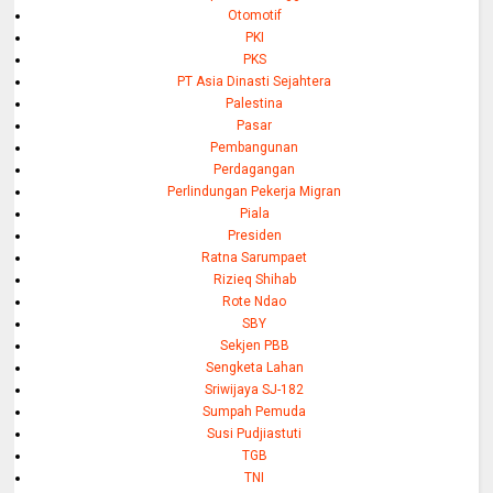
Otomotif
PKI
PKS
PT Asia Dinasti Sejahtera
Palestina
Pasar
Pembangunan
Perdagangan
Perlindungan Pekerja Migran
Piala
Presiden
Ratna Sarumpaet
Rizieq Shihab
Rote Ndao
SBY
Sekjen PBB
Sengketa Lahan
Sriwijaya SJ-182
Sumpah Pemuda
Susi Pudjiastuti
TGB
TNI