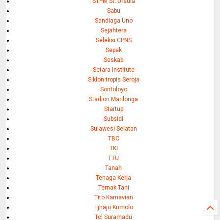
STPM St. Ursula
Sabu
Sandiaga Uno
Sejahtera
Seleksi CPNS
Sepak
Seskab
Setara Institute
Siklon tropis Seroja
Sontoloyo
Stadion Marilonga
Startup
Subsidi
Sulawesi Selatan
TBC
TKI
TTU
Tanah
Tenaga Kerja
Ternak Tani
Tito Karnavian
Tjhajo Kumolo
Tol Suramadu