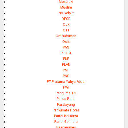
Mosalaki
Muslim
No Golput
OECD
OJK
OTT
Ombudsman
Osis
PAN
PELITA
PKP
PLAN
PMII
PNS
PT Pratama Yahya Abadi
PWI
Panglima TNI
Papua Barat
Paralayang
Pariwisata Flores
Partai Berkarya
Partai Gerindra
Paspampres