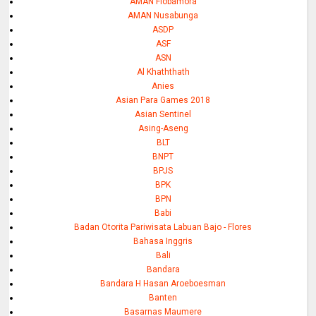
AMAN Flobamora
AMAN Nusabunga
ASDP
ASF
ASN
Al Khaththath
Anies
Asian Para Games 2018
Asian Sentinel
Asing-Aseng
BLT
BNPT
BPJS
BPK
BPN
Babi
Badan Otorita Pariwisata Labuan Bajo - Flores
Bahasa Inggris
Bali
Bandara
Bandara H Hasan Aroeboesman
Banten
Basarnas Maumere