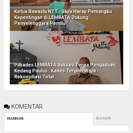
Ketua Bawaslu NTT : Saya Harap Pemangku
Kepentingan di LEMBATA Dukung
Penyelenggara Pemilu
Pilkades LEMBATA Sukses Tanpa Pengaduan,
Kedang Paulus : Kades Terpilih Wajib
Rekonsiliasi Total
KOMENTAR
BLOGGER
FACEBOOK
: