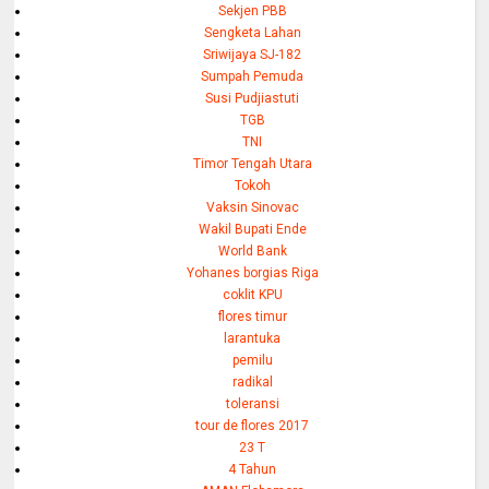
Sekjen PBB
Sengketa Lahan
Sriwijaya SJ-182
Sumpah Pemuda
Susi Pudjiastuti
TGB
TNI
Timor Tengah Utara
Tokoh
Vaksin Sinovac
Wakil Bupati Ende
World Bank
Yohanes borgias Riga
coklit KPU
flores timur
larantuka
pemilu
radikal
toleransi
tour de flores 2017
23 T
4 Tahun