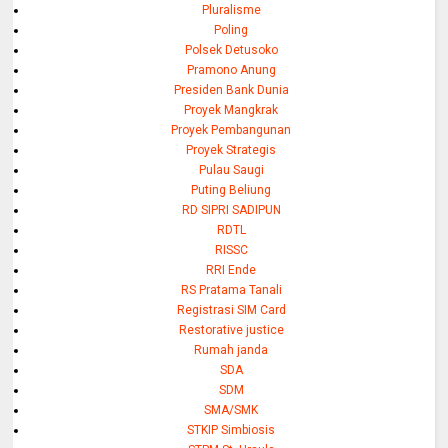
Pluralisme
Poling
Polsek Detusoko
Pramono Anung
Presiden Bank Dunia
Proyek Mangkrak
Proyek Pembangunan
Proyek Strategis
Pulau Saugi
Puting Beliung
RD SIPRI SADIPUN
RDTL
RISSC
RRI Ende
RS Pratama Tanali
Registrasi SIM Card
Restorative justice
Rumah janda
SDA
SDM
SMA/SMK
STKIP Simbiosis