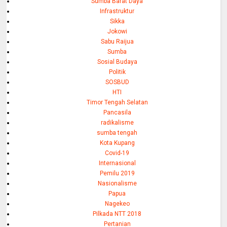
Sumba Barat Daya
Infrastruktur
Sikka
Jokowi
Sabu Raijua
Sumba
Sosial Budaya
Politik
SOSBUD
HTI
Timor Tengah Selatan
Pancasila
radikalisme
sumba tengah
Kota Kupang
Covid-19
Internasional
Pemilu 2019
Nasionalisme
Papua
Nagekeo
Pilkada NTT 2018
Pertanian