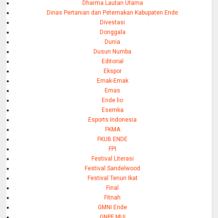
Dharma Lautan Utama
Dinas Pertanian dan Peternakan Kabupaten Ende
Divestasi
Donggala
Dunia
Dusun Numba
Editorial
Ekspor
Emak-Emak
Emas
Ende lio
Esemka
Esports Indonesia
FKMA
FKUB ENDE
FPI
Festival Literasi
Festival Sandelwood
Festival Tenun Ikat
Final
Fitnah
GMNI Ende
GNPF MUI