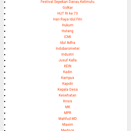
Festival Sepekan Danau Kelimutu
Golkar
HUT RI ke 73
Hari Raya Idul Fitri
Hukum
Hutang
ICMI
Idul Adha
Indobarometer
Industri
Jusuf Kalla
KEIN
Kadin
Kampus
Kapolri
Kepala Desa
Kesehatan
Krisis
MK
MPR
Mahfud MD
Maxim
Medsos