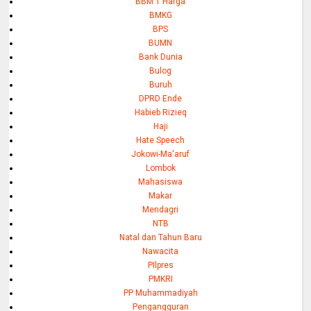
BBM 1 Harga
BMKG
BPS
BUMN
Bank Dunia
Bulog
Buruh
DPRD Ende
Habieb Rizieq
Haji
Hate Speech
Jokowi-Ma'aruf
Lombok
Mahasiswa
Makar
Mendagri
NTB
Natal dan Tahun Baru
Nawacita
PIlpres
PMKRI
PP Muhammadiyah
Pengangguran