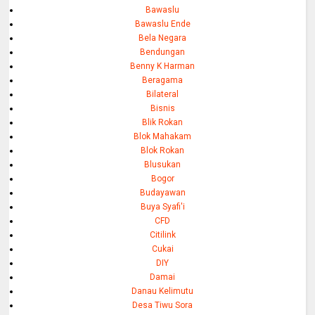
Bawaslu
Bawaslu Ende
Bela Negara
Bendungan
Benny K Harman
Beragama
Bilateral
Bisnis
Blik Rokan
Blok Mahakam
Blok Rokan
Blusukan
Bogor
Budayawan
Buya Syafi'i
CFD
Citilink
Cukai
DIY
Damai
Danau Kelimutu
Desa Tiwu Sora