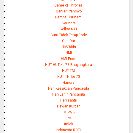
Game of Thrones
Ganjar Pranowo
Gempa. Tsunami
Gerindra
Golkar NTT
Guru Tidak Tetap Ende
Gus Dur
HIV/Aids
HMI
HMI Ende
HUT HUT ke-73 Bhayangkara
HUT TNI
HUT TNI ke 73
Hanura
Hari Kesaktian Pancasila
Hari Lahir Pancasila
Hari santri
Hewan Kurban
IMF-WB
IPM
Imlek
Indonesia-RDTL