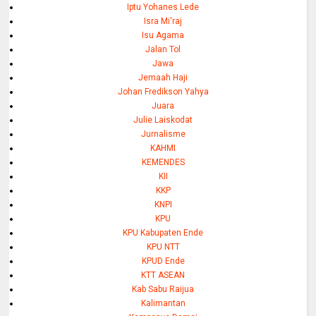
Iptu Yohanes Lede
Isra Mi'raj
Isu Agama
Jalan Tol
Jawa
Jemaah Haji
Johan Fredikson Yahya
Juara
Julie Laiskodat
Jurnalisme
KAHMI
KEMENDES
KII
KKP
KNPI
KPU
KPU Kabupaten Ende
KPU NTT
KPUD Ende
KTT ASEAN
Kab Sabu Raijua
Kalimantan