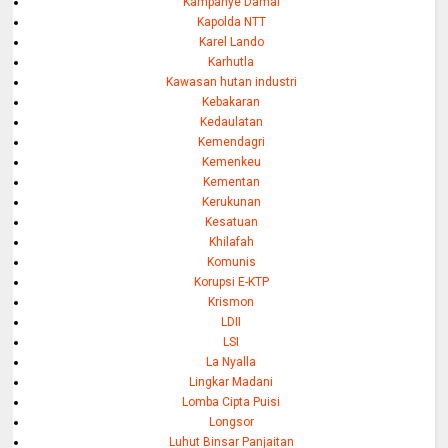
Kampanye Damai
Kapolda NTT
Karel Lando
Karhutla
Kawasan hutan industri
Kebakaran
Kedaulatan
Kemendagri
Kemenkeu
Kementan
Kerukunan
Kesatuan
Khilafah
Komunis
Korupsi E-KTP
Krismon
LDII
LSI
La Nyalla
Lingkar Madani
Lomba Cipta Puisi
Longsor
Luhut Binsar Panjaitan