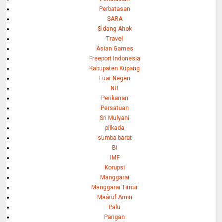
Perbatasan
SARA
Sidang Ahok
Travel
Asian Games
Freeport Indonesia
Kabupaten Kupang
Luar Negeri
NU
Perikanan
Persatuan
Sri Mulyani
pilkada
sumba barat
BI
IMF
Korupsi
Manggarai
Manggarai Timur
Maáruf Amin
Palu
Pangan