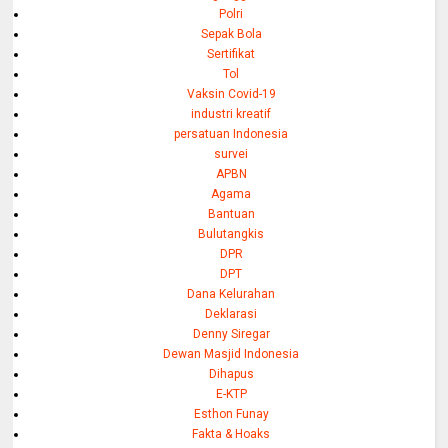
Polri
Sepak Bola
Sertifikat
Tol
Vaksin Covid-19
industri kreatif
persatuan Indonesia
survei
APBN
Agama
Bantuan
Bulutangkis
DPR
DPT
Dana Kelurahan
Deklarasi
Denny Siregar
Dewan Masjid Indonesia
Dihapus
E-KTP
Esthon Funay
Fakta & Hoaks