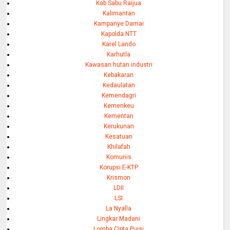
Kab Sabu Raijua
Kalimantan
Kampanye Damai
Kapolda NTT
Karel Lando
Karhutla
Kawasan hutan industri
Kebakaran
Kedaulatan
Kemendagri
Kemenkeu
Kementan
Kerukunan
Kesatuan
Khilafah
Komunis
Korupsi E-KTP
Krismon
LDII
LSI
La Nyalla
Lingkar Madani
Lomba Cipta Puisi