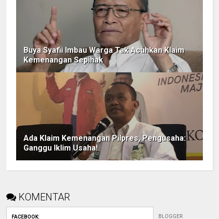
Buya Syafii Imbau Warga Tak Acuhkan Klaim
Kemenangan Sepihak
Ada Klaim Kemenangan Pilpres, Pengusaha:
Ganggu Iklim Usaha!
KOMENTAR
BLOGGER
FACEBOOK
: