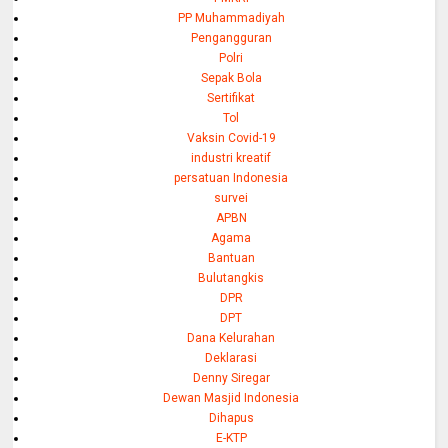
PP Muhammadiyah
Pengangguran
Polri
Sepak Bola
Sertifikat
Tol
Vaksin Covid-19
industri kreatif
persatuan Indonesia
survei
APBN
Agama
Bantuan
Bulutangkis
DPR
DPT
Dana Kelurahan
Deklarasi
Denny Siregar
Dewan Masjid Indonesia
Dihapus
E-KTP