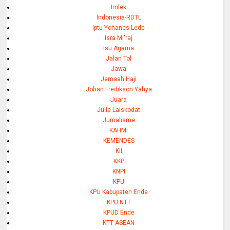
Imlek
Indonesia-RDTL
Iptu Yohanes Lede
Isra Mi'raj
Isu Agama
Jalan Tol
Jawa
Jemaah Haji
Johan Fredikson Yahya
Juara
Julie Laiskodat
Jurnalisme
KAHMI
KEMENDES
KII
KKP
KNPI
KPU
KPU Kabupaten Ende
KPU NTT
KPUD Ende
KTT ASEAN