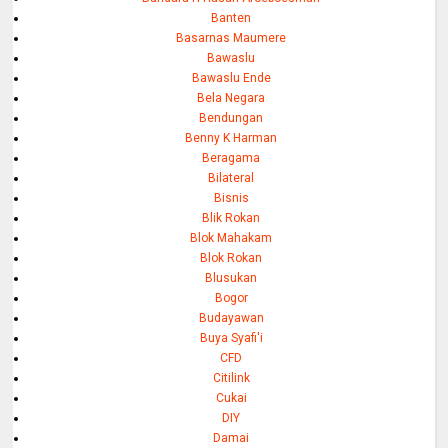
Banten
Basarnas Maumere
Bawaslu
Bawaslu Ende
Bela Negara
Bendungan
Benny K Harman
Beragama
Bilateral
Bisnis
Blik Rokan
Blok Mahakam
Blok Rokan
Blusukan
Bogor
Budayawan
Buya Syafi'i
CFD
Citilink
Cukai
DIY
Damai