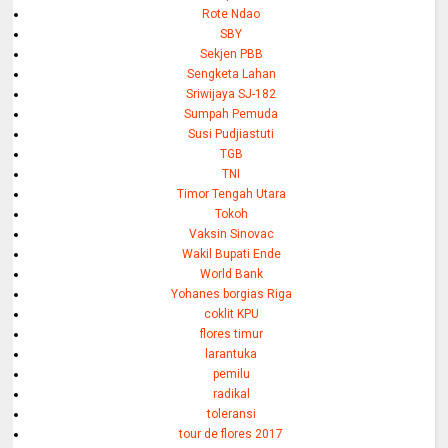
Rote Ndao
SBY
Sekjen PBB
Sengketa Lahan
Sriwijaya SJ-182
Sumpah Pemuda
Susi Pudjiastuti
TGB
TNI
Timor Tengah Utara
Tokoh
Vaksin Sinovac
Wakil Bupati Ende
World Bank
Yohanes borgias Riga
coklit KPU
flores timur
larantuka
pemilu
radikal
toleransi
tour de flores 2017