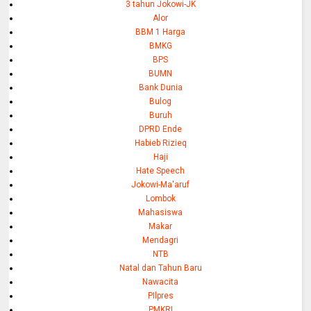
3 tahun Jokowi-JK
Alor
BBM 1 Harga
BMKG
BPS
BUMN
Bank Dunia
Bulog
Buruh
DPRD Ende
Habieb Rizieq
Haji
Hate Speech
Jokowi-Ma'aruf
Lombok
Mahasiswa
Makar
Mendagri
NTB
Natal dan Tahun Baru
Nawacita
PIlpres
PMKRI