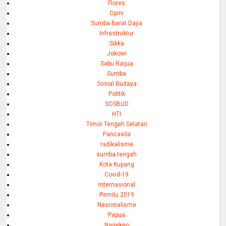
Flores
Opini
Sumba Barat Daya
Infrastruktur
Sikka
Jokowi
Sabu Raijua
Sumba
Sosial Budaya
Politik
SOSBUD
HTI
Timor Tengah Selatan
Pancasila
radikalisme
sumba tengah
Kota Kupang
Covid-19
Internasional
Pemilu 2019
Nasionalisme
Papua
Nagekeo