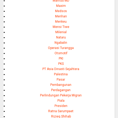
Mahfud MD
Maxim
Medsos
Menhan
Menkeu
Mensi Tiwe
Milenial
Nataru
Ngabalin
Operasi Turangga
Otomotif
PKI
PKS
PT Asia Dinasti Sejahtera
Palestina
Pasar
Pembangunan
Perdagangan
Perlindungan Pekerja Migran
Piala
Presiden
Ratna Sarumpaet
Rizieq Shihab