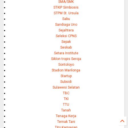
SMA/SMK
STKIP Simbiosis
STPM St. Ursula
Sabu
Sandiaga Uno
Sejahtera
Seleksi CPNS
Sepak
Seskab
Setara Institute
Siklon tropis Seroja
Sontoloyo
Stadion Marilonga
Startup
Subsidi
Sulawesi Selatan
TBC
TKI
TTU
Tanah
Tenaga Kerja
Ternak Tani
Tito Karnavian