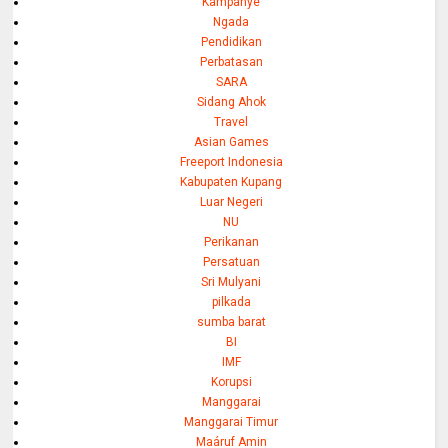
Kampanye
Ngada
Pendidikan
Perbatasan
SARA
Sidang Ahok
Travel
Asian Games
Freeport Indonesia
Kabupaten Kupang
Luar Negeri
NU
Perikanan
Persatuan
Sri Mulyani
pilkada
sumba barat
BI
IMF
Korupsi
Manggarai
Manggarai Timur
Maáruf Amin