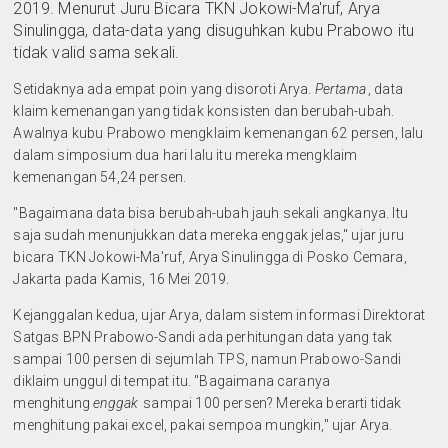
2019. Menurut Juru Bicara TKN Jokowi-Ma'ruf, Arya
Sinulingga, data-data yang disuguhkan kubu Prabowo itu
tidak valid sama sekali.
Setidaknya ada empat poin yang disoroti Arya.
Pertama
, data
klaim kemenangan yang tidak konsisten dan berubah-ubah.
Awalnya kubu Prabowo mengklaim kemenangan 62 persen, lalu
dalam simposium dua hari lalu itu mereka mengklaim
kemenangan 54,24 persen.
"Bagaimana data bisa berubah-ubah jauh sekali angkanya. Itu
saja sudah menunjukkan data mereka enggak jelas," ujar juru
bicara TKN Jokowi-Ma'ruf, Arya Sinulingga di Posko Cemara,
Jakarta pada Kamis, 16 Mei 2019.
Kejanggalan kedua
, ujar Arya, dalam sistem informasi Direktorat
Satgas BPN Prabowo-Sandi ada perhitungan data yang tak
sampai 100 persen di sejumlah TPS, namun Prabowo-Sandi
diklaim unggul di tempat itu. "Bagaimana caranya
menghitung
enggak
sampai 100 persen? Mereka berarti tidak
menghitung pakai excel, pakai sempoa mungkin," ujar Arya.