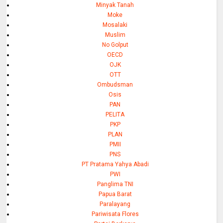
Minyak Tanah
Moke
Mosalaki
Muslim
No Golput
OECD
OJK
OTT
Ombudsman
Osis
PAN
PELITA
PKP
PLAN
PMII
PNS
PT Pratama Yahya Abadi
PWI
Panglima TNI
Papua Barat
Paralayang
Pariwisata Flores