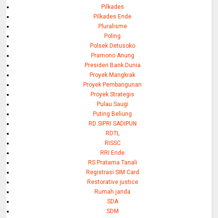
Pilkades
Pilkades Ende
Pluralisme
Poling
Polsek Detusoko
Pramono Anung
Presiden Bank Dunia
Proyek Mangkrak
Proyek Pembangunan
Proyek Strategis
Pulau Saugi
Puting Beliung
RD SIPRI SADIPUN
RDTL
RISSC
RRI Ende
RS Pratama Tanali
Registrasi SIM Card
Restorative justice
Rumah janda
SDA
SDM