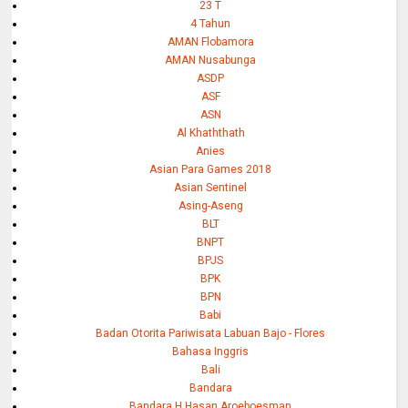
23 T
4 Tahun
AMAN Flobamora
AMAN Nusabunga
ASDP
ASF
ASN
Al Khaththath
Anies
Asian Para Games 2018
Asian Sentinel
Asing-Aseng
BLT
BNPT
BPJS
BPK
BPN
Babi
Badan Otorita Pariwisata Labuan Bajo - Flores
Bahasa Inggris
Bali
Bandara
Bandara H Hasan Aroeboesman