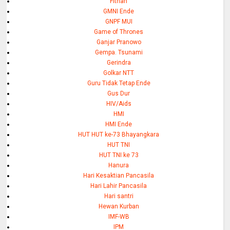
Fitnah
GMNI Ende
GNPF MUI
Game of Thrones
Ganjar Pranowo
Gempa. Tsunami
Gerindra
Golkar NTT
Guru Tidak Tetap Ende
Gus Dur
HIV/Aids
HMI
HMI Ende
HUT HUT ke-73 Bhayangkara
HUT TNI
HUT TNI ke 73
Hanura
Hari Kesaktian Pancasila
Hari Lahir Pancasila
Hari santri
Hewan Kurban
IMF-WB
IPM