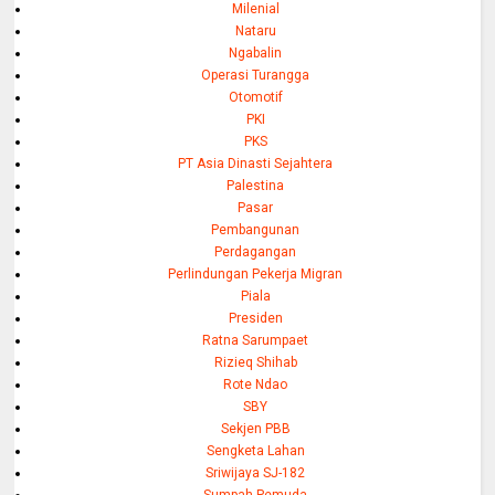
Milenial
Nataru
Ngabalin
Operasi Turangga
Otomotif
PKI
PKS
PT Asia Dinasti Sejahtera
Palestina
Pasar
Pembangunan
Perdagangan
Perlindungan Pekerja Migran
Piala
Presiden
Ratna Sarumpaet
Rizieq Shihab
Rote Ndao
SBY
Sekjen PBB
Sengketa Lahan
Sriwijaya SJ-182