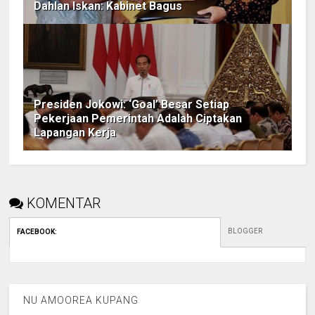
Dahlan Iskan: Kabinet Bagus
Presiden Jokowi: ‘Goal’ Besar Setiap
Pekerjaan Pemerintah Adalah Ciptakan
Lapangan Kerja
KOMENTAR
BLOGGER
FACEBOOK
:
NU AMOOREA KUPANG