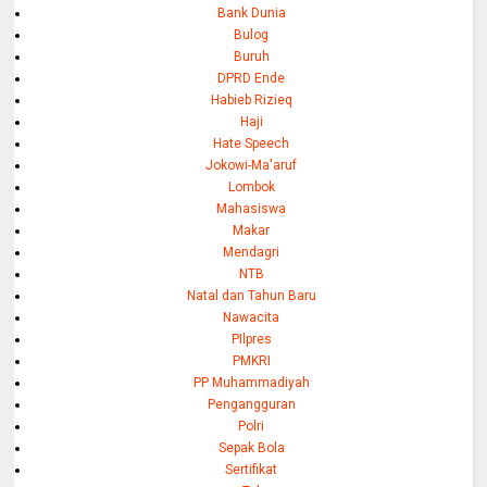
Bank Dunia
Bulog
Buruh
DPRD Ende
Habieb Rizieq
Haji
Hate Speech
Jokowi-Ma'aruf
Lombok
Mahasiswa
Makar
Mendagri
NTB
Natal dan Tahun Baru
Nawacita
PIlpres
PMKRI
PP Muhammadiyah
Pengangguran
Polri
Sepak Bola
Sertifikat