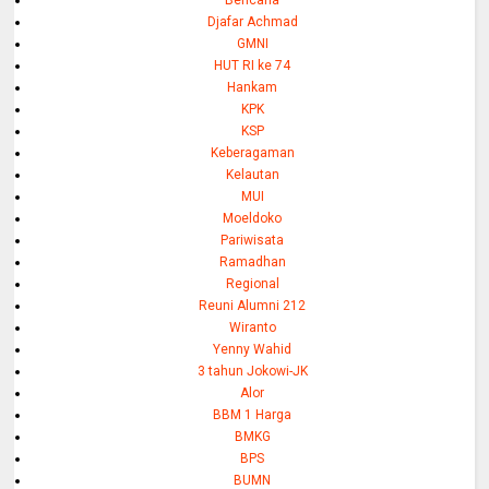
Bencana
Djafar Achmad
GMNI
HUT RI ke 74
Hankam
KPK
KSP
Keberagaman
Kelautan
MUI
Moeldoko
Pariwisata
Ramadhan
Regional
Reuni Alumni 212
Wiranto
Yenny Wahid
3 tahun Jokowi-JK
Alor
BBM 1 Harga
BMKG
BPS
BUMN