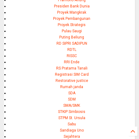
Pramono Anung
Presiden Bank Dunia
Proyek Mangkrak
Proyek Pembangunan
Proyek Strategis
Pulau Saugi
Puting Beliung
RD SIPRI SADIPUN
RDTL
RISSC
RRI Ende
RS Pratama Tanali
Registrasi SIM Card
Restorative justice
Rumah janda
SDA
SDM
SMA/SMK
STKIP Simbiosis
STPM St. Ursula
Sabu
Sandiaga Uno
Sejahtera