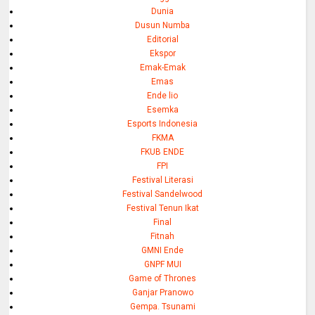
Dunia
Dusun Numba
Editorial
Ekspor
Emak-Emak
Emas
Ende lio
Esemka
Esports Indonesia
FKMA
FKUB ENDE
FPI
Festival Literasi
Festival Sandelwood
Festival Tenun Ikat
Final
Fitnah
GMNI Ende
GNPF MUI
Game of Thrones
Ganjar Pranowo
Gempa. Tsunami