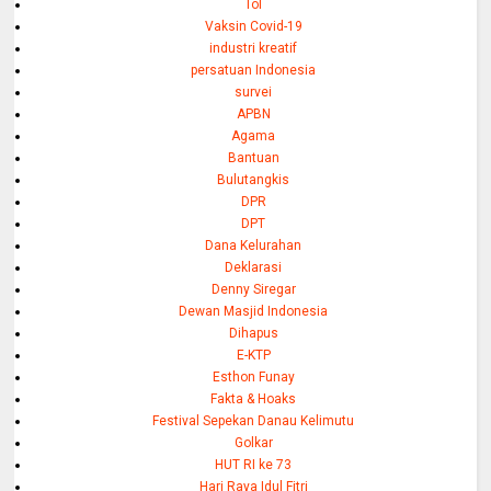
Tol
Vaksin Covid-19
industri kreatif
persatuan Indonesia
survei
APBN
Agama
Bantuan
Bulutangkis
DPR
DPT
Dana Kelurahan
Deklarasi
Denny Siregar
Dewan Masjid Indonesia
Dihapus
E-KTP
Esthon Funay
Fakta & Hoaks
Festival Sepekan Danau Kelimutu
Golkar
HUT RI ke 73
Hari Raya Idul Fitri