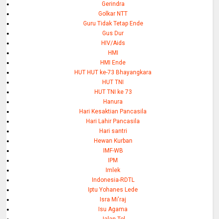
Gerindra
Golkar NTT
Guru Tidak Tetap Ende
Gus Dur
HIV/Aids
HMI
HMI Ende
HUT HUT ke-73 Bhayangkara
HUT TNI
HUT TNI ke 73
Hanura
Hari Kesaktian Pancasila
Hari Lahir Pancasila
Hari santri
Hewan Kurban
IMF-WB
IPM
Imlek
Indonesia-RDTL
Iptu Yohanes Lede
Isra Mi'raj
Isu Agama