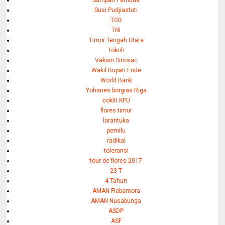
Sumpah Pemuda
Susi Pudjiastuti
TGB
TNI
Timor Tengah Utara
Tokoh
Vaksin Sinovac
Wakil Bupati Ende
World Bank
Yohanes borgias Riga
coklit KPU
flores timur
larantuka
pemilu
radikal
toleransi
tour de flores 2017
23 T
4 Tahun
AMAN Flobamora
AMAN Nusabunga
ASDP
ASF