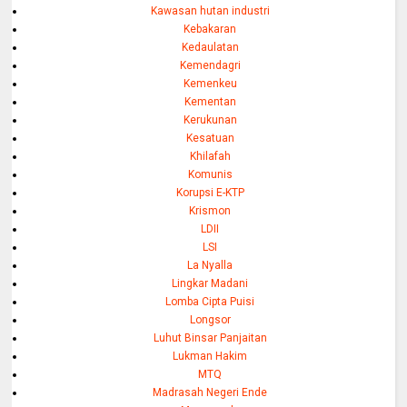
Kawasan hutan industri
Kebakaran
Kedaulatan
Kemendagri
Kemenkeu
Kementan
Kerukunan
Kesatuan
Khilafah
Komunis
Korupsi E-KTP
Krismon
LDII
LSI
La Nyalla
Lingkar Madani
Lomba Cipta Puisi
Longsor
Luhut Binsar Panjaitan
Lukman Hakim
MTQ
Madrasah Negeri Ende