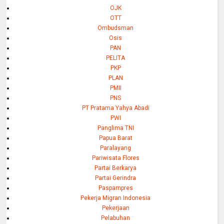
OJK
OTT
Ombudsman
Osis
PAN
PELITA
PKP
PLAN
PMII
PNS
PT Pratama Yahya Abadi
PWI
Panglima TNI
Papua Barat
Paralayang
Pariwisata Flores
Partai Berkarya
Partai Gerindra
Paspampres
Pekerja Migran Indonesia
Pekerjaan
Pelabuhan