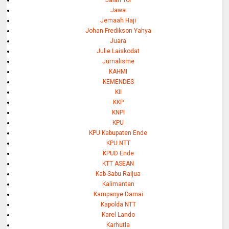
Jalan Tol
Jawa
Jemaah Haji
Johan Fredikson Yahya
Juara
Julie Laiskodat
Jurnalisme
KAHMI
KEMENDES
KII
KKP
KNPI
KPU
KPU Kabupaten Ende
KPU NTT
KPUD Ende
KTT ASEAN
Kab Sabu Raijua
Kalimantan
Kampanye Damai
Kapolda NTT
Karel Lando
Karhutla