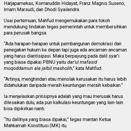
Harjapamekas, Komaruddin Hidayat, Franz Magnis Suseno,
Imam Marsudi, dan Dhodi Syailendra.
Usai pertemuan, Mahfud mengemukakan para tokoh
mendukung tindakan tegas pemerintah untuk membersihkan
para perusak bangsa.‎
“Ada harapan-harapan untuk pembangunan demokrasi dan
penegakan hukum ke depan tapi juga ada ancaman-ancaman
yang harus diantisipasi. Maka berpayung pada dalil syar’i
yang biasa dipakai PBNU yaitu
‎dar’ul mafasid
moqoddamun ala jalbil masholih
,” kata Mahfud.
“Artinya, menghindari atau menolak kerusakan itu harus lebih
didahulukan daripada meraih keuntungan meraih kebaikan.”
Ia menjelaskan ‎prinsipnya adalah yang mau merusak harus
dilesaikan dulu, ada pun kalkulasi keuntungan yang lain-lain
bisa dipikirkan nanti.
“Itu dalilnya yang biasa dipakai,” tegas mantan Ketua
Mahkamah Konstitusi (MK) itu.