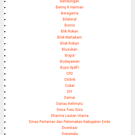
Bendungan
Benny K Harman
Beragama
Bilateral
Bisnis
Blik Rokan
Blok Mahakam
Blok Rokan
Blusukan
Bogor
Budayawan
Buya Syafi'i
CFD
Citilink
Cukai
DIY
Damai
Danau Kelimutu
Desa Tiwu Sora
Dharma Lautan Utama
Dinas Pertanian dan Peternakan Kabupaten Ende
Divestasi
Donggala