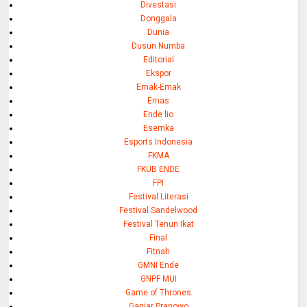
Divestasi
Donggala
Dunia
Dusun Numba
Editorial
Ekspor
Emak-Emak
Emas
Ende lio
Esemka
Esports Indonesia
FKMA
FKUB ENDE
FPI
Festival Literasi
Festival Sandelwood
Festival Tenun Ikat
Final
Fitnah
GMNI Ende
GNPF MUI
Game of Thrones
Ganjar Pranowo