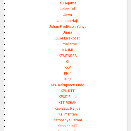
Isu Agama
Jalan Tol
Jawa
Jemaah Haji
Johan Fredikson Yahya
Juara
Julie Laiskodat
Jurnalisme
KAHMI
KEMENDES
KII
KKP
KNPI
KPU
KPU Kabupaten Ende
KPU NTT
KPUD Ende
KTT ASEAN
Kab Sabu Raijua
Kalimantan
Kampanye Damai
Kapolda NTT