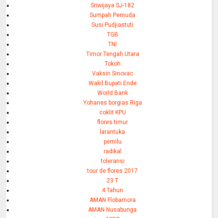
Sriwijaya SJ-182
Sumpah Pemuda
Susi Pudjiastuti
TGB
TNI
Timor Tengah Utara
Tokoh
Vaksin Sinovac
Wakil Bupati Ende
World Bank
Yohanes borgias Riga
coklit KPU
flores timur
larantuka
pemilu
radikal
toleransi
tour de flores 2017
23 T
4 Tahun
AMAN Flobamora
AMAN Nusabunga