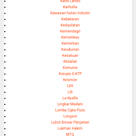
Karel Lando
Karhutla
Kawasan hutan industri
Kebakaran
Kedaulatan
Kemendagri
Kemenkeu
Kementan
Kerukunan
Kesatuan
Khilafah
Komunis
Korupsi E-KTP
Krismon
LDII
LSI
La Nyalla
Lingkar Madani
Lomba Cipta Puisi
Longsor
Luhut Binsar Panjaitan
Lukman Hakim
MTQ