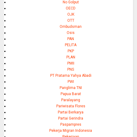
No Golput
OECD
OJK
OTT
Ombudsman
Osis
PAN
PELITA
PKP
PLAN
PMII
PNS
PT Pratama Yahya Abadi
PWI
Panglima TNI
Papua Barat
Paralayang
Pariwisata Flores
Partai Berkarya
Partai Gerindra
Paspampres
Pekerja Migran Indonesia
Pekerjaan