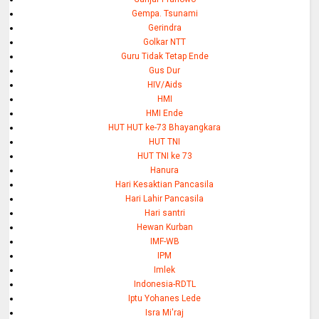
Gempa. Tsunami
Gerindra
Golkar NTT
Guru Tidak Tetap Ende
Gus Dur
HIV/Aids
HMI
HMI Ende
HUT HUT ke-73 Bhayangkara
HUT TNI
HUT TNI ke 73
Hanura
Hari Kesaktian Pancasila
Hari Lahir Pancasila
Hari santri
Hewan Kurban
IMF-WB
IPM
Imlek
Indonesia-RDTL
Iptu Yohanes Lede
Isra Mi'raj