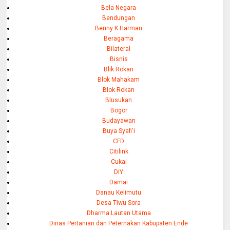
Bela Negara
Bendungan
Benny K Harman
Beragama
Bilateral
Bisnis
Blik Rokan
Blok Mahakam
Blok Rokan
Blusukan
Bogor
Budayawan
Buya Syafi'i
CFD
Citilink
Cukai
DIY
Damai
Danau Kelimutu
Desa Tiwu Sora
Dharma Lautan Utama
Dinas Pertanian dan Peternakan Kabupaten Ende