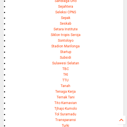
Sandiaga Uno
Sejahtera
Seleksi CPNS
Sepak
Seskab
Setara Institute
Siklon tropis Seroja
Sontoloyo
Stadion Marilonga
Startup
Subsidi
Sulawesi Selatan
TBC
TKI
TTU
Tanah
Tenaga Kerja
Ternak Tani
Tito Karnavian
Tjhajo Kumolo
Tol Suramadu
Transparansi
Turki