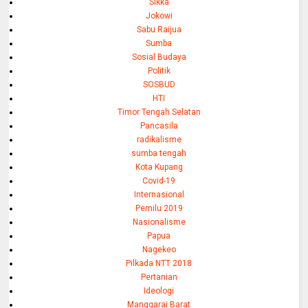
Sikka
Jokowi
Sabu Raijua
Sumba
Sosial Budaya
Politik
SOSBUD
HTI
Timor Tengah Selatan
Pancasila
radikalisme
sumba tengah
Kota Kupang
Covid-19
Internasional
Pemilu 2019
Nasionalisme
Papua
Nagekeo
Pilkada NTT 2018
Pertanian
Ideologi
Manggarai Barat