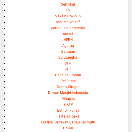
Sertifikat
Tol
Vaksin Covid-19
industri kreatif
persatuan Indonesia
survei
APBN
Agama
Bantuan
Bulutangkis
DPR
DPT
Dana Kelurahan
Deklarasi
Denny Siregar
Dewan Masjid Indonesia
Dihapus
E-KTP
Esthon Funay
Fakta & Hoaks
Festival Sepekan Danau Kelimutu
Golkar