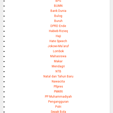
BPS
BUMN
Bank Dunia
Bulog
Buruh
DPRD Ende
Habieb Rizieq
Haji
Hate Speech
Jokowi-Ma'aruf
Lombok
Mahasiswa
Makar
Mendagri
NTB
Natal dan Tahun Baru
Nawacita
PIlpres
PMKRI
PP Muhammadiyah
Pengangguran
Polri
Sepak Bola