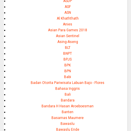
ASDP
ASF
ASN
Al Khaththath
Anies
Asian Para Games 2018
Asian Sentinel
Asing-Aseng
BLT
BNPT
BPJS
BPK
BPN
Babi
Badan Otorita Pariwisata Labuan Bajo - Flores
Bahasa Inggris
Bali
Bandara
Bandara H Hasan Aroeboesman
Banten
Basarnas Maumere
Bawaslu
Bawaslu Ende