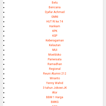
Belu
Bencana
Djafar Achmad
GMNI
HUT RI ke 74
Hankam
KPK
KSP
Keberagaman
Kelautan
MUI
Moeldoko
Pariwisata
Ramadhan
Regional
Reuni Alumni 212
Wiranto
Yenny Wahid
3 tahun Jokowi-JK
Alor
BBM 1 Harga
BMKG