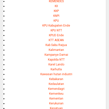
KEMENDES
KII
KKP
KNPI
KPU
KPU Kabupaten Ende
KPU NTT
KPUD Ende
KTT ASEAN
Kab Sabu Raijua
Kalimantan
Kampanye Damai
Kapolda NTT
Karel Lando
Karhutla
Kawasan hutan industri
Kebakaran
Kedaulatan
Kemendagri
Kemenkeu
Kementan
Kerukunan
Kesatuan