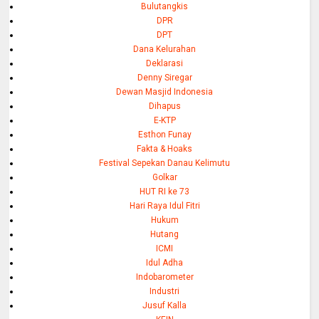
Bulutangkis
DPR
DPT
Dana Kelurahan
Deklarasi
Denny Siregar
Dewan Masjid Indonesia
Dihapus
E-KTP
Esthon Funay
Fakta & Hoaks
Festival Sepekan Danau Kelimutu
Golkar
HUT RI ke 73
Hari Raya Idul Fitri
Hukum
Hutang
ICMI
Idul Adha
Indobarometer
Industri
Jusuf Kalla