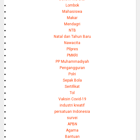
Lombok
Mahasiswa
Makar
Mendagri
NTB
Natal dan Tahun Baru
Nawacita
PIlpres
PMKRI
PP Muhammadiyah
Pengangguran
Polri
Sepak Bola
Sertifikat
Tol
Vaksin Covid-19
industri kreatif
persatuan Indonesia
survei
APBN
Agama
Bantuan