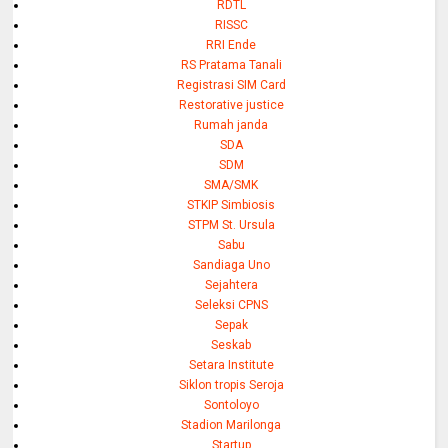
RDTL
RISSC
RRI Ende
RS Pratama Tanali
Registrasi SIM Card
Restorative justice
Rumah janda
SDA
SDM
SMA/SMK
STKIP Simbiosis
STPM St. Ursula
Sabu
Sandiaga Uno
Sejahtera
Seleksi CPNS
Sepak
Seskab
Setara Institute
Siklon tropis Seroja
Sontoloyo
Stadion Marilonga
Startup