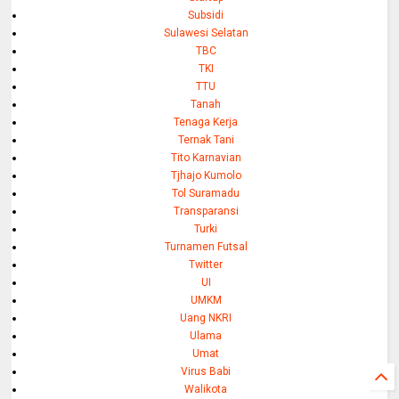
Subsidi
Sulawesi Selatan
TBC
TKI
TTU
Tanah
Tenaga Kerja
Ternak Tani
Tito Karnavian
Tjhajo Kumolo
Tol Suramadu
Transparansi
Turki
Turnamen Futsal
Twitter
UI
UMKM
Uang NKRI
Ulama
Umat
Virus Babi
Walikota