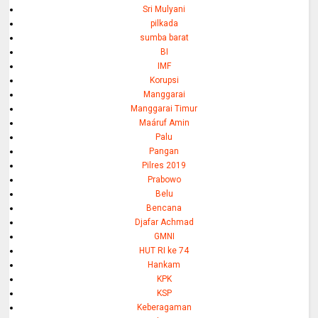
Sri Mulyani
pilkada
sumba barat
BI
IMF
Korupsi
Manggarai
Manggarai Timur
Maáruf Amin
Palu
Pangan
Pilres 2019
Prabowo
Belu
Bencana
Djafar Achmad
GMNI
HUT RI ke 74
Hankam
KPK
KSP
Keberagaman