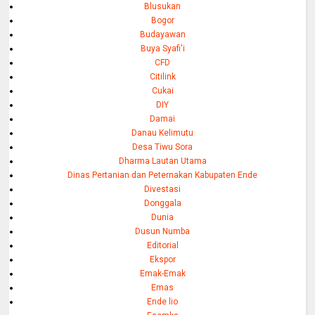
Blusukan
Bogor
Budayawan
Buya Syafi'i
CFD
Citilink
Cukai
DIY
Damai
Danau Kelimutu
Desa Tiwu Sora
Dharma Lautan Utama
Dinas Pertanian dan Peternakan Kabupaten Ende
Divestasi
Donggala
Dunia
Dusun Numba
Editorial
Ekspor
Emak-Emak
Emas
Ende lio