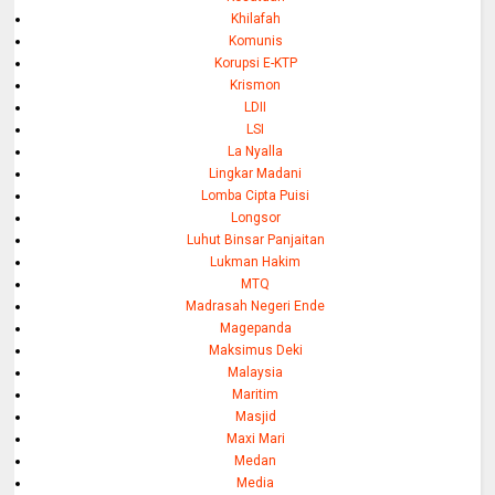
Khilafah
Komunis
Korupsi E-KTP
Krismon
LDII
LSI
La Nyalla
Lingkar Madani
Lomba Cipta Puisi
Longsor
Luhut Binsar Panjaitan
Lukman Hakim
MTQ
Madrasah Negeri Ende
Magepanda
Maksimus Deki
Malaysia
Maritim
Masjid
Maxi Mari
Medan
Media