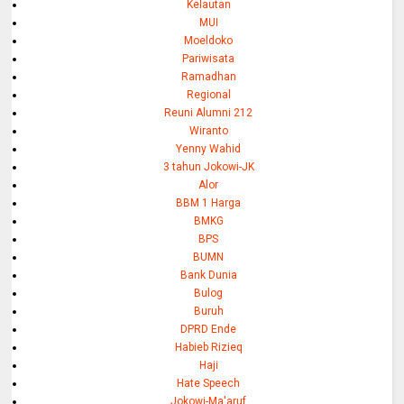
Kelautan
MUI
Moeldoko
Pariwisata
Ramadhan
Regional
Reuni Alumni 212
Wiranto
Yenny Wahid
3 tahun Jokowi-JK
Alor
BBM 1 Harga
BMKG
BPS
BUMN
Bank Dunia
Bulog
Buruh
DPRD Ende
Habieb Rizieq
Haji
Hate Speech
Jokowi-Ma'aruf