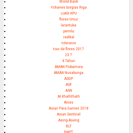
World Bank
Yohanes borgias Riga
coklit KPU
flores timur
larantuka
pemilu
radikal
toleransi
tour de flores 2017
23 T
4 Tahun
AMAN Flobamora
AMAN Nusabunga
ASDP
ASF
ASN
Al Khaththath
Anies
Asian Para Games 2018
Asian Sentinel
Asing-Aseng
BLT
BNPT