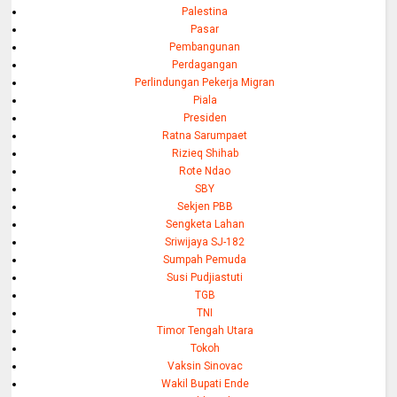
Palestina
Pasar
Pembangunan
Perdagangan
Perlindungan Pekerja Migran
Piala
Presiden
Ratna Sarumpaet
Rizieq Shihab
Rote Ndao
SBY
Sekjen PBB
Sengketa Lahan
Sriwijaya SJ-182
Sumpah Pemuda
Susi Pudjiastuti
TGB
TNI
Timor Tengah Utara
Tokoh
Vaksin Sinovac
Wakil Bupati Ende