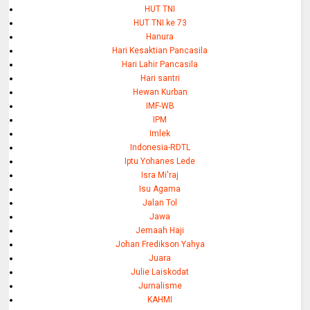
HUT TNI
HUT TNI ke 73
Hanura
Hari Kesaktian Pancasila
Hari Lahir Pancasila
Hari santri
Hewan Kurban
IMF-WB
IPM
Imlek
Indonesia-RDTL
Iptu Yohanes Lede
Isra Mi'raj
Isu Agama
Jalan Tol
Jawa
Jemaah Haji
Johan Fredikson Yahya
Juara
Julie Laiskodat
Jurnalisme
KAHMI