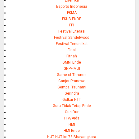
Esemka
Esports Indonesia
FKMA
FKUB ENDE
FPI
Festival Literasi
Festival Sandelwood
Festival Tenun Ikat
Final
Fitnah
GMNI Ende
GNPF MUI
Game of Thrones
Ganjar Pranowo
Gempa. Tsunami
Gerindra
Golkar NTT
Guru Tidak Tetap Ende
Gus Dur
HIV/Aids
HMI
HMI Ende
HUT HUT ke-73 Bhayangkara