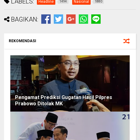
LABELS:
Headline
Nasional
1494
1880
BAGIKAN:
REKOMENDASI
Pengamat Prediksi Gugatan Hasil Pilpres
Prabowo Ditolak MK