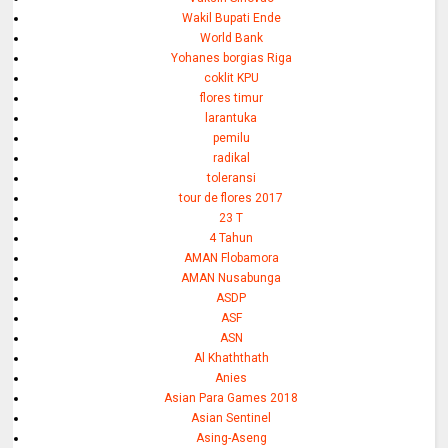
Wakil Bupati Ende
World Bank
Yohanes borgias Riga
coklit KPU
flores timur
larantuka
pemilu
radikal
toleransi
tour de flores 2017
23 T
4 Tahun
AMAN Flobamora
AMAN Nusabunga
ASDP
ASF
ASN
Al Khaththath
Anies
Asian Para Games 2018
Asian Sentinel
Asing-Aseng