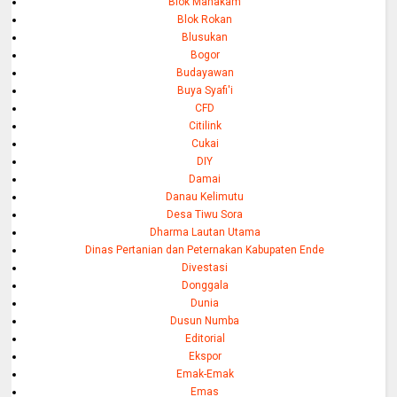
Blok Mahakam
Blok Rokan
Blusukan
Bogor
Budayawan
Buya Syafi'i
CFD
Citilink
Cukai
DIY
Damai
Danau Kelimutu
Desa Tiwu Sora
Dharma Lautan Utama
Dinas Pertanian dan Peternakan Kabupaten Ende
Divestasi
Donggala
Dunia
Dusun Numba
Editorial
Ekspor
Emak-Emak
Emas