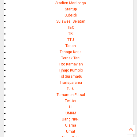
Stadion Marilonga
Startup
Subsidi
Sulawesi Selatan
TBC
TKI
TTU
Tanah
Tenaga Kerja
Ternak Tani
Tito Karnavian
Tjhajo Kumolo
Tol Suramadu
Transparansi
Turki
Turnamen Futsal
Twitter
UI
UMKM
Uang NKRI
Ulama
Umat