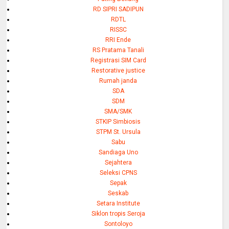
RD SIPRI SADIPUN
RDTL
RISSC
RRI Ende
RS Pratama Tanali
Registrasi SIM Card
Restorative justice
Rumah janda
SDA
SDM
SMA/SMK
STKIP Simbiosis
STPM St. Ursula
Sabu
Sandiaga Uno
Sejahtera
Seleksi CPNS
Sepak
Seskab
Setara Institute
Siklon tropis Seroja
Sontoloyo