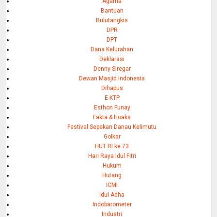
Agama
Bantuan
Bulutangkis
DPR
DPT
Dana Kelurahan
Deklarasi
Denny Siregar
Dewan Masjid Indonesia
Dihapus
E-KTP
Esthon Funay
Fakta & Hoaks
Festival Sepekan Danau Kelimutu
Golkar
HUT RI ke 73
Hari Raya Idul Fitri
Hukum
Hutang
ICMI
Idul Adha
Indobarometer
Industri