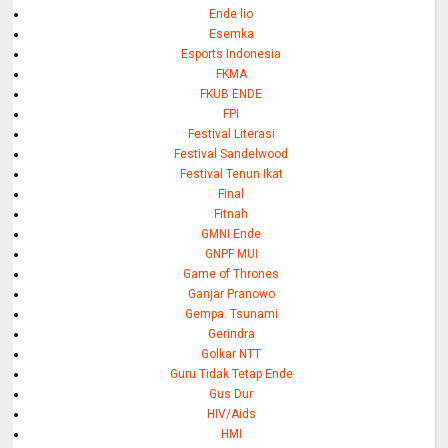
Ende lio
Esemka
Esports Indonesia
FKMA
FKUB ENDE
FPI
Festival Literasi
Festival Sandelwood
Festival Tenun Ikat
Final
Fitnah
GMNI Ende
GNPF MUI
Game of Thrones
Ganjar Pranowo
Gempa. Tsunami
Gerindra
Golkar NTT
Guru Tidak Tetap Ende
Gus Dur
HIV/Aids
HMI