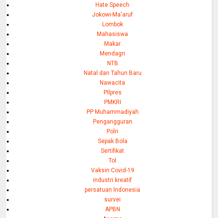
Hate Speech
Jokowi-Ma'aruf
Lombok
Mahasiswa
Makar
Mendagri
NTB
Natal dan Tahun Baru
Nawacita
PIlpres
PMKRI
PP Muhammadiyah
Pengangguran
Polri
Sepak Bola
Sertifikat
Tol
Vaksin Covid-19
industri kreatif
persatuan Indonesia
survei
APBN