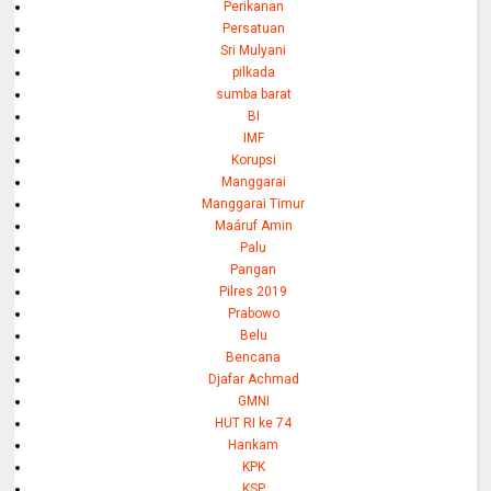
Perikanan
Persatuan
Sri Mulyani
pilkada
sumba barat
BI
IMF
Korupsi
Manggarai
Manggarai Timur
Maáruf Amin
Palu
Pangan
Pilres 2019
Prabowo
Belu
Bencana
Djafar Achmad
GMNI
HUT RI ke 74
Hankam
KPK
KSP