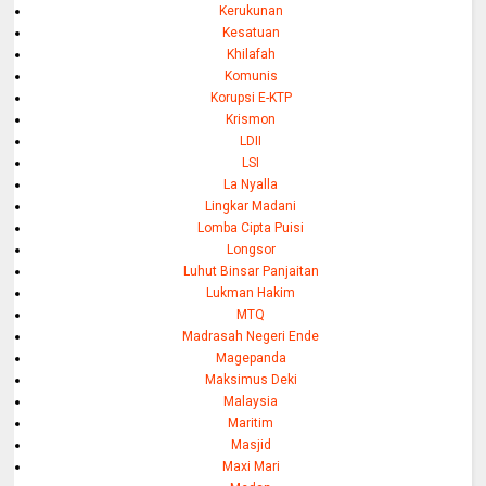
Kerukunan
Kesatuan
Khilafah
Komunis
Korupsi E-KTP
Krismon
LDII
LSI
La Nyalla
Lingkar Madani
Lomba Cipta Puisi
Longsor
Luhut Binsar Panjaitan
Lukman Hakim
MTQ
Madrasah Negeri Ende
Magepanda
Maksimus Deki
Malaysia
Maritim
Masjid
Maxi Mari