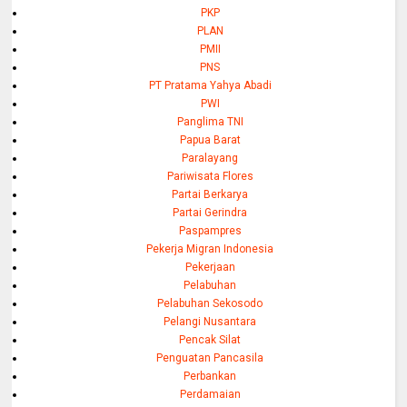
PKP
PLAN
PMII
PNS
PT Pratama Yahya Abadi
PWI
Panglima TNI
Papua Barat
Paralayang
Pariwisata Flores
Partai Berkarya
Partai Gerindra
Paspampres
Pekerja Migran Indonesia
Pekerjaan
Pelabuhan
Pelabuhan Sekosodo
Pelangi Nusantara
Pencak Silat
Penguatan Pancasila
Perbankan
Perdamaian