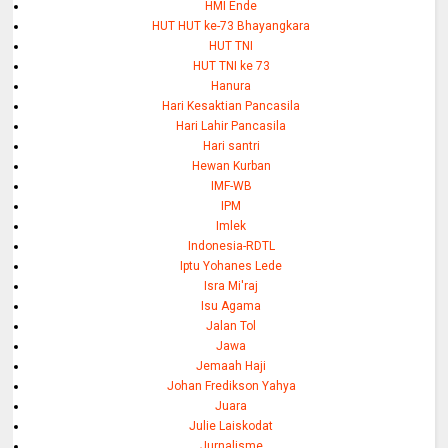
HMI Ende
HUT HUT ke-73 Bhayangkara
HUT TNI
HUT TNI ke 73
Hanura
Hari Kesaktian Pancasila
Hari Lahir Pancasila
Hari santri
Hewan Kurban
IMF-WB
IPM
Imlek
Indonesia-RDTL
Iptu Yohanes Lede
Isra Mi'raj
Isu Agama
Jalan Tol
Jawa
Jemaah Haji
Johan Fredikson Yahya
Juara
Julie Laiskodat
Jurnalisme