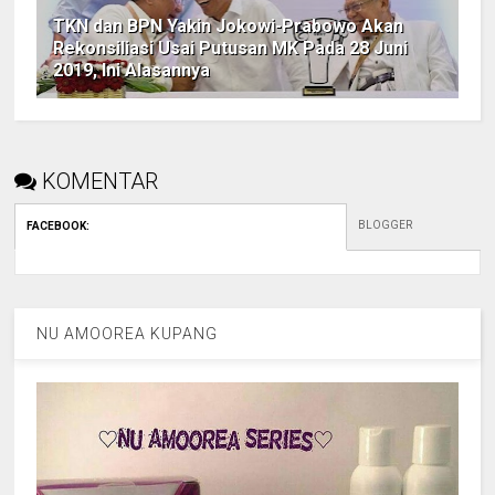
TKN dan BPN Yakin Jokowi-Prabowo Akan
Rekonsiliasi Usai Putusan MK Pada 28 Juni
2019, Ini Alasannya
KOMENTAR
BLOGGER
FACEBOOK
:
NU AMOOREA KUPANG