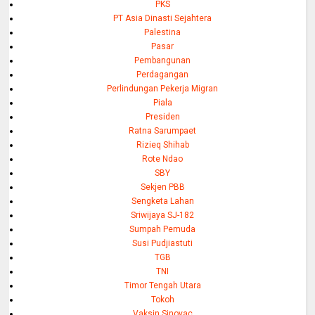
PKS
PT Asia Dinasti Sejahtera
Palestina
Pasar
Pembangunan
Perdagangan
Perlindungan Pekerja Migran
Piala
Presiden
Ratna Sarumpaet
Rizieq Shihab
Rote Ndao
SBY
Sekjen PBB
Sengketa Lahan
Sriwijaya SJ-182
Sumpah Pemuda
Susi Pudjiastuti
TGB
TNI
Timor Tengah Utara
Tokoh
Vaksin Sinovac