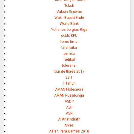
Tokoh
Vaksin Sinovac
Wakil Bupati Ende
World Bank
Yohanes borgias Riga
coklit KPU
flores timur
larantuka
pemilu
radikal
toleransi
tour de flores 2017
23 T
4 Tahun
AMAN Flobamora
AMAN Nusabunga
ASDP
ASF
ASN
Al Khaththath
Anies
Asian Para Games 2018