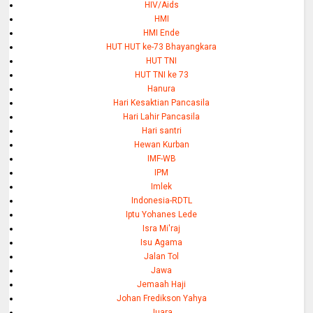
HIV/Aids
HMI
HMI Ende
HUT HUT ke-73 Bhayangkara
HUT TNI
HUT TNI ke 73
Hanura
Hari Kesaktian Pancasila
Hari Lahir Pancasila
Hari santri
Hewan Kurban
IMF-WB
IPM
Imlek
Indonesia-RDTL
Iptu Yohanes Lede
Isra Mi'raj
Isu Agama
Jalan Tol
Jawa
Jemaah Haji
Johan Fredikson Yahya
Juara