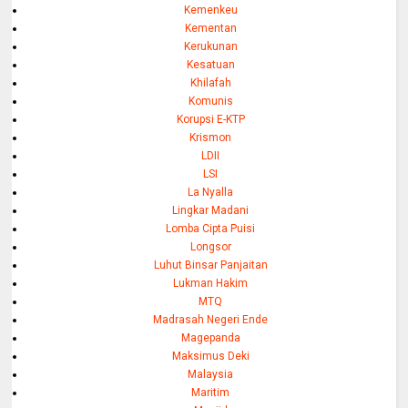
Kemenkeu
Kementan
Kerukunan
Kesatuan
Khilafah
Komunis
Korupsi E-KTP
Krismon
LDII
LSI
La Nyalla
Lingkar Madani
Lomba Cipta Puisi
Longsor
Luhut Binsar Panjaitan
Lukman Hakim
MTQ
Madrasah Negeri Ende
Magepanda
Maksimus Deki
Malaysia
Maritim