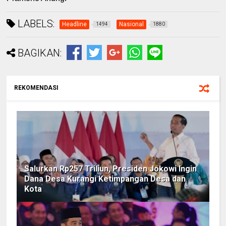
LABELS:
Headline
Nasional
1494
1880
BAGIKAN:
REKOMENDASI
Salurkan Rp257 Triliun, Presiden Jokowi Ingin
Dana Desa Kurangi Ketimpangan Desa dan
Kota