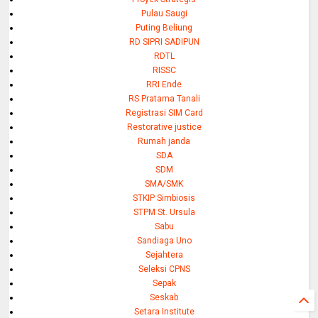
Pulau Saugi
Puting Beliung
RD SIPRI SADIPUN
RDTL
RISSC
RRI Ende
RS Pratama Tanali
Registrasi SIM Card
Restorative justice
Rumah janda
SDA
SDM
SMA/SMK
STKIP Simbiosis
STPM St. Ursula
Sabu
Sandiaga Uno
Sejahtera
Seleksi CPNS
Sepak
Seskab
Setara Institute