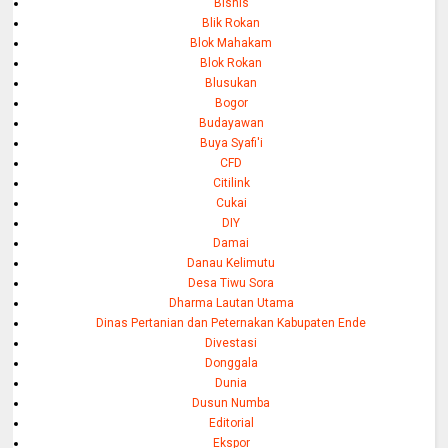
Bisnis
Blik Rokan
Blok Mahakam
Blok Rokan
Blusukan
Bogor
Budayawan
Buya Syafi'i
CFD
Citilink
Cukai
DIY
Damai
Danau Kelimutu
Desa Tiwu Sora
Dharma Lautan Utama
Dinas Pertanian dan Peternakan Kabupaten Ende
Divestasi
Donggala
Dunia
Dusun Numba
Editorial
Ekspor