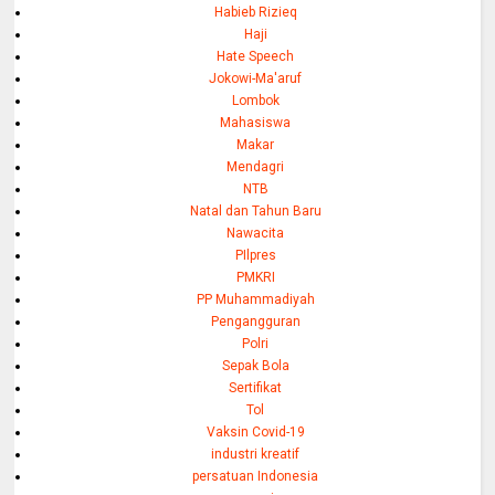
Habieb Rizieq
Haji
Hate Speech
Jokowi-Ma'aruf
Lombok
Mahasiswa
Makar
Mendagri
NTB
Natal dan Tahun Baru
Nawacita
PIlpres
PMKRI
PP Muhammadiyah
Pengangguran
Polri
Sepak Bola
Sertifikat
Tol
Vaksin Covid-19
industri kreatif
persatuan Indonesia