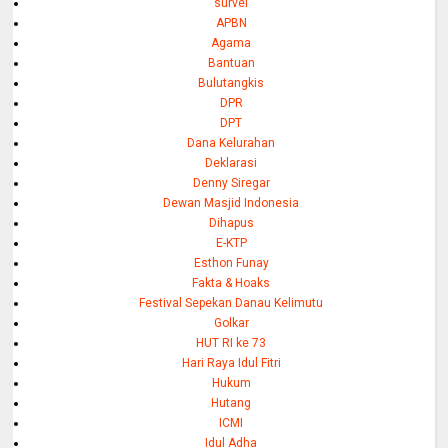
survei
APBN
Agama
Bantuan
Bulutangkis
DPR
DPT
Dana Kelurahan
Deklarasi
Denny Siregar
Dewan Masjid Indonesia
Dihapus
E-KTP
Esthon Funay
Fakta & Hoaks
Festival Sepekan Danau Kelimutu
Golkar
HUT RI ke 73
Hari Raya Idul Fitri
Hukum
Hutang
ICMI
Idul Adha