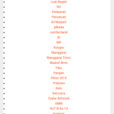
Luar Negeri
NU
Perikanan
Persatuan
Sri Mulyani
pilkada
sumba barat
BI
IMF
Korupsi
Manggarai
Manggarai Timur
Maáruf Amin
Palu
Pangan
Pilres 2019
Prabowo
Belu
Bencana
Djafar Achmad
GMNI
HUT RI ke 74
Hankam