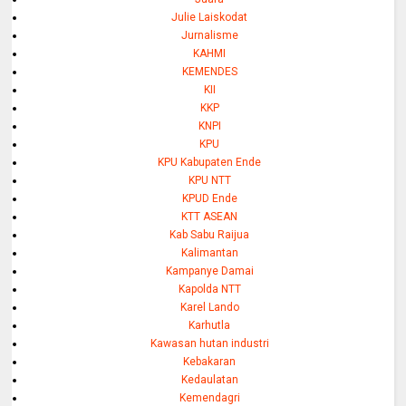
Julie Laiskodat
Jurnalisme
KAHMI
KEMENDES
KII
KKP
KNPI
KPU
KPU Kabupaten Ende
KPU NTT
KPUD Ende
KTT ASEAN
Kab Sabu Raijua
Kalimantan
Kampanye Damai
Kapolda NTT
Karel Lando
Karhutla
Kawasan hutan industri
Kebakaran
Kedaulatan
Kemendagri