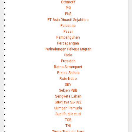
Otomotif
PKI
PKS
PT Asia Dinasti Sejahtera
Palestina
Pasar
Pembangunan
Perdagangan
Perlindungan Pekerja Migran
Piala
Presiden
Ratna Sarumpaet
Rizieq Shihab
Rote Ndao
SBY
Sekjen PBB
Sengketa Lahan
Sriwijaya SJ-182
Sumpah Pemuda
Susi Pudjiastuti
TGB
TNI
Timor Tengah Utara