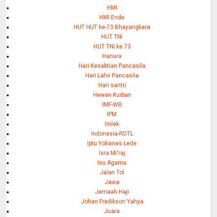
HMI
HMI Ende
HUT HUT ke-73 Bhayangkara
HUT TNI
HUT TNI ke 73
Hanura
Hari Kesaktian Pancasila
Hari Lahir Pancasila
Hari santri
Hewan Kurban
IMF-WB
IPM
Imlek
Indonesia-RDTL
Iptu Yohanes Lede
Isra Mi'raj
Isu Agama
Jalan Tol
Jawa
Jemaah Haji
Johan Fredikson Yahya
Juara