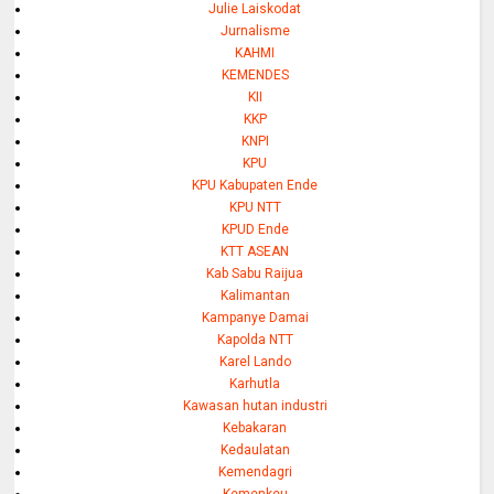
Julie Laiskodat
Jurnalisme
KAHMI
KEMENDES
KII
KKP
KNPI
KPU
KPU Kabupaten Ende
KPU NTT
KPUD Ende
KTT ASEAN
Kab Sabu Raijua
Kalimantan
Kampanye Damai
Kapolda NTT
Karel Lando
Karhutla
Kawasan hutan industri
Kebakaran
Kedaulatan
Kemendagri
Kemenkeu