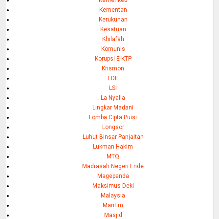
Kementan
Kerukunan
Kesatuan
Khilafah
Komunis
Korupsi E-KTP
Krismon
LDII
LSI
La Nyalla
Lingkar Madani
Lomba Cipta Puisi
Longsor
Luhut Binsar Panjaitan
Lukman Hakim
MTQ
Madrasah Negeri Ende
Magepanda
Maksimus Deki
Malaysia
Maritim
Masjid