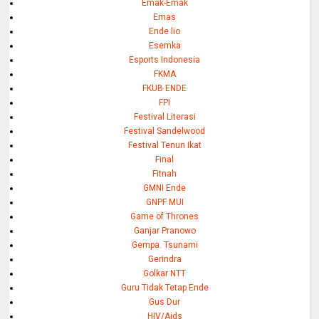
Emak-Emak
Emas
Ende lio
Esemka
Esports Indonesia
FKMA
FKUB ENDE
FPI
Festival Literasi
Festival Sandelwood
Festival Tenun Ikat
Final
Fitnah
GMNI Ende
GNPF MUI
Game of Thrones
Ganjar Pranowo
Gempa. Tsunami
Gerindra
Golkar NTT
Guru Tidak Tetap Ende
Gus Dur
HIV/Aids