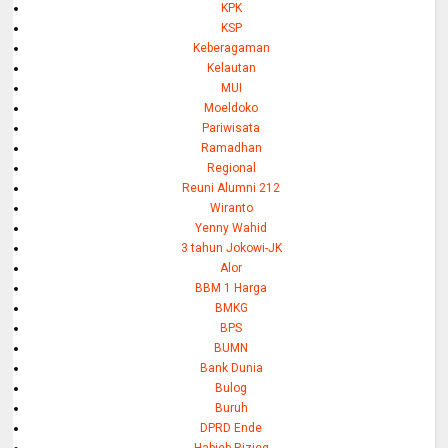
KPK
KSP
Keberagaman
Kelautan
MUI
Moeldoko
Pariwisata
Ramadhan
Regional
Reuni Alumni 212
Wiranto
Yenny Wahid
3 tahun Jokowi-JK
Alor
BBM 1 Harga
BMKG
BPS
BUMN
Bank Dunia
Bulog
Buruh
DPRD Ende
Habieb Rizieq