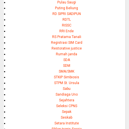
Pulau Saugi
Puting Beliung
RD SIPRI SADIPUN
RDTL
RISSC
RRI Ende
RS Pratama Tanali
Registrasi SIM Card
Restorative justice
Rumah janda
SDA
SDM
SMA/SMK
STKIP Simbiosis
STPM St. Ursula
Sabu
Sandiaga Uno
Sejahtera
Seleksi CPNS
Sepak
Seskab
Setara Institute
Siklon tropis Seroja