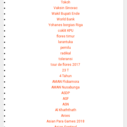
Tokoh
Vaksin Sinovac
Wakil Bupati Ende
World Bank
Yohanes borgias Riga
coklit KPU
flores timur
larantuka
pemilu
radikal
toleransi
tour de flores 2017
23 T
4 Tahun
AMAN Flobamora
AMAN Nusabunga
ASDP
ASF
ASN
Al Khaththath
Anies
Asian Para Games 2018
Asian Sentinel