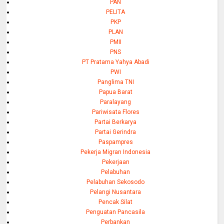
PAN
PELITA
PKP
PLAN
PMII
PNS
PT Pratama Yahya Abadi
PWI
Panglima TNI
Papua Barat
Paralayang
Pariwisata Flores
Partai Berkarya
Partai Gerindra
Paspampres
Pekerja Migran Indonesia
Pekerjaan
Pelabuhan
Pelabuhan Sekosodo
Pelangi Nusantara
Pencak Silat
Penguatan Pancasila
Perbankan