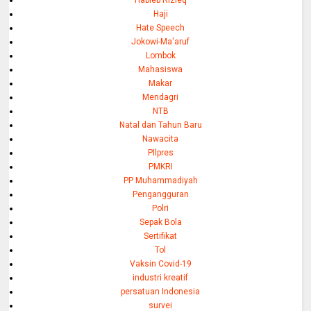
Haji
Hate Speech
Jokowi-Ma'aruf
Lombok
Mahasiswa
Makar
Mendagri
NTB
Natal dan Tahun Baru
Nawacita
PIlpres
PMKRI
PP Muhammadiyah
Pengangguran
Polri
Sepak Bola
Sertifikat
Tol
Vaksin Covid-19
industri kreatif
persatuan Indonesia
survei