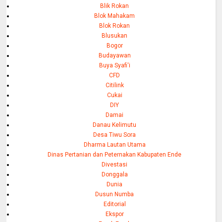
Blik Rokan
Blok Mahakam
Blok Rokan
Blusukan
Bogor
Budayawan
Buya Syafi'i
CFD
Citilink
Cukai
DIY
Damai
Danau Kelimutu
Desa Tiwu Sora
Dharma Lautan Utama
Dinas Pertanian dan Peternakan Kabupaten Ende
Divestasi
Donggala
Dunia
Dusun Numba
Editorial
Ekspor