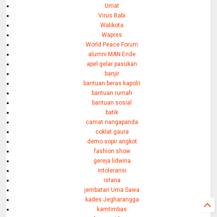
Umat
Virus Babi
Walikota
Wapres
World Peace Forum
alumni MAN Ende
apel gelar pasukan
banjir
bantuan beras kapolri
bantuan rumah
bantuan sosial
batik
camat nangapanda
coklat gaura
demo sopir angkot
fashion show
gereja lidwina
intoleransi
istana
jembatan Uma Sawa
kades Jegharangga
kamtimbas