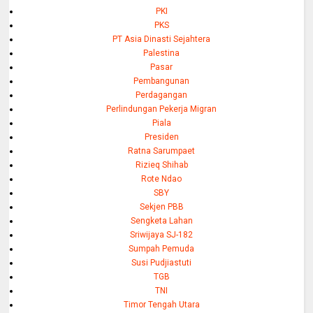
PKI
PKS
PT Asia Dinasti Sejahtera
Palestina
Pasar
Pembangunan
Perdagangan
Perlindungan Pekerja Migran
Piala
Presiden
Ratna Sarumpaet
Rizieq Shihab
Rote Ndao
SBY
Sekjen PBB
Sengketa Lahan
Sriwijaya SJ-182
Sumpah Pemuda
Susi Pudjiastuti
TGB
TNI
Timor Tengah Utara