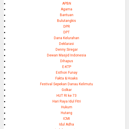
APBN
Agama
Bantuan
Bulutangkis
DPR
DPT
Dana Kelurahan
Deklarasi
Denny Siregar
Dewan Masjid Indonesia
Dihapus
E-KTP
Esthon Funay
Fakta & Hoaks
Festival Sepekan Danau Kelimutu
Golkar
HUT RI ke 73
Hari Raya Idul Fitri
Hukum
Hutang
ICMI
Idul Adha