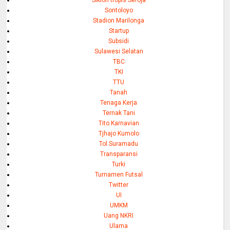
Sontoloyo
Stadion Marilonga
Startup
Subsidi
Sulawesi Selatan
TBC
TKI
TTU
Tanah
Tenaga Kerja
Ternak Tani
Tito Karnavian
Tjhajo Kumolo
Tol Suramadu
Transparansi
Turki
Turnamen Futsal
Twitter
UI
UMKM
Uang NKRI
Ulama