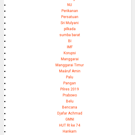
NU
Perikanan
Persatuan
Sri Mulyani
pilkada
sumba barat
BI
IMF
Korupsi
Manggarai
Manggarai Timur
Maáruf Amin
Palu
Pangan
Pilres 2019
Prabowo
Belu
Bencana
Djafar Achmad
GMNI
HUT RI ke 74
Hankam