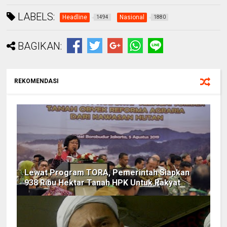
LABELS:
Headline
Nasional
1494
1880
BAGIKAN:
REKOMENDASI
Lewat Program TORA, Pemerintah Siapkan
938 Ribu Hektar Tanah HPK Untuk Rakyat