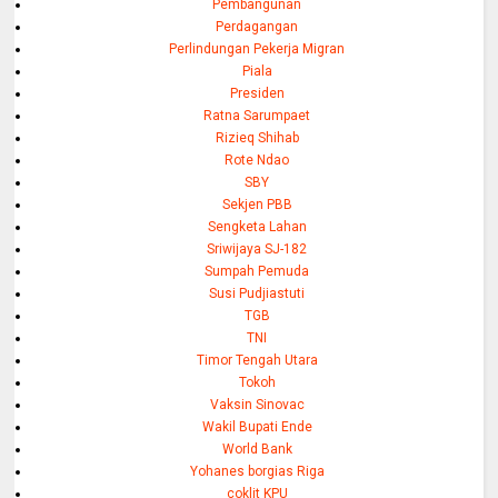
Pembangunan
Perdagangan
Perlindungan Pekerja Migran
Piala
Presiden
Ratna Sarumpaet
Rizieq Shihab
Rote Ndao
SBY
Sekjen PBB
Sengketa Lahan
Sriwijaya SJ-182
Sumpah Pemuda
Susi Pudjiastuti
TGB
TNI
Timor Tengah Utara
Tokoh
Vaksin Sinovac
Wakil Bupati Ende
World Bank
Yohanes borgias Riga
coklit KPU