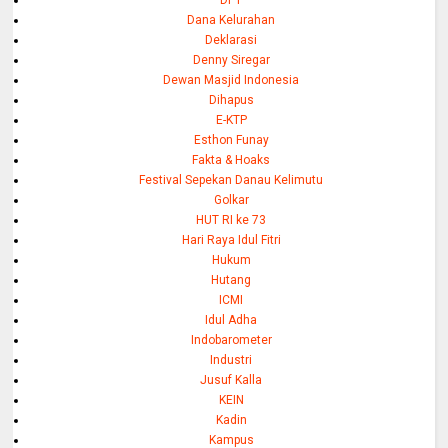
DPT
Dana Kelurahan
Deklarasi
Denny Siregar
Dewan Masjid Indonesia
Dihapus
E-KTP
Esthon Funay
Fakta & Hoaks
Festival Sepekan Danau Kelimutu
Golkar
HUT RI ke 73
Hari Raya Idul Fitri
Hukum
Hutang
ICMI
Idul Adha
Indobarometer
Industri
Jusuf Kalla
KEIN
Kadin
Kampus