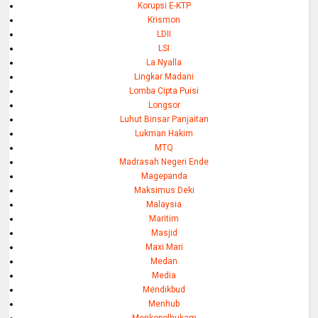
Korupsi E-KTP
Krismon
LDII
LSI
La Nyalla
Lingkar Madani
Lomba Cipta Puisi
Longsor
Luhut Binsar Panjaitan
Lukman Hakim
MTQ
Madrasah Negeri Ende
Magepanda
Maksimus Deki
Malaysia
Maritim
Masjid
Maxi Mari
Medan
Media
Mendikbud
Menhub