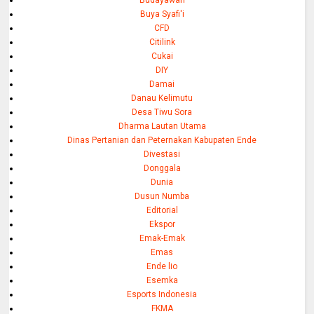
Budayawan
Buya Syafi'i
CFD
Citilink
Cukai
DIY
Damai
Danau Kelimutu
Desa Tiwu Sora
Dharma Lautan Utama
Dinas Pertanian dan Peternakan Kabupaten Ende
Divestasi
Donggala
Dunia
Dusun Numba
Editorial
Ekspor
Emak-Emak
Emas
Ende lio
Esemka
Esports Indonesia
FKMA