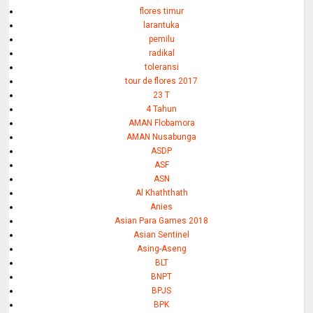
flores timur
larantuka
pemilu
radikal
toleransi
tour de flores 2017
23 T
4 Tahun
AMAN Flobamora
AMAN Nusabunga
ASDP
ASF
ASN
Al Khaththath
Anies
Asian Para Games 2018
Asian Sentinel
Asing-Aseng
BLT
BNPT
BPJS
BPK