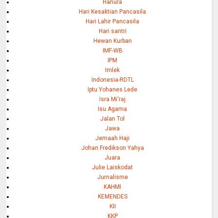
Hanura
Hari Kesaktian Pancasila
Hari Lahir Pancasila
Hari santri
Hewan Kurban
IMF-WB
IPM
Imlek
Indonesia-RDTL
Iptu Yohanes Lede
Isra Mi'raj
Isu Agama
Jalan Tol
Jawa
Jemaah Haji
Johan Fredikson Yahya
Juara
Julie Laiskodat
Jurnalisme
KAHMI
KEMENDES
KII
KKP