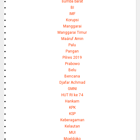
sumba barat
BI
IMF
Korupsi
Manggarai
Manggarai Timur
Maáruf Amin
Palu
Pangan
Pilres 2019
Prabowo
Belu
Bencana
Djafar Achmad
GMNI
HUT RI ke 74
Hankam
KPK
KSP
Keberagaman
Kelautan
MUI
Moeldoko