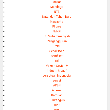
Makar
Mendagri
NTB
Natal dan Tahun Baru
Nawacita
PIlpres
PMKRI
PP Muhammadiyah
Pengangguran
Polri
Sepak Bola
Sertifikat
Tol
Vaksin Covid-19
industri kreatif
persatuan Indonesia
survei
APBN
Agama
Bantuan
Bulutangkis
DPR