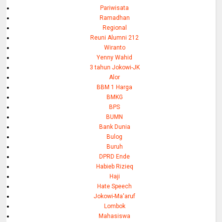
Pariwisata
Ramadhan
Regional
Reuni Alumni 212
Wiranto
Yenny Wahid
3 tahun Jokowi-JK
Alor
BBM 1 Harga
BMKG
BPS
BUMN
Bank Dunia
Bulog
Buruh
DPRD Ende
Habieb Rizieq
Haji
Hate Speech
Jokowi-Ma'aruf
Lombok
Mahasiswa