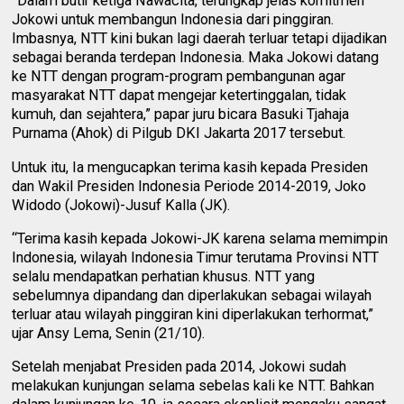
“Dalam butir ketiga Nawacita, terungkap jelas komitmen
Jokowi untuk membangun Indonesia dari pinggiran.
Imbasnya, NTT kini bukan lagi daerah terluar tetapi dijadikan
sebagai beranda terdepan Indonesia. Maka Jokowi datang
ke NTT dengan program-program pembangunan agar
masyarakat NTT dapat mengejar ketertinggalan, tidak
kumuh, dan sejahtera,” papar juru bicara Basuki Tjahaja
Purnama (Ahok) di Pilgub DKI Jakarta 2017 tersebut.
Untuk itu, Ia mengucapkan terima kasih kepada Presiden
dan Wakil Presiden Indonesia Periode 2014-2019, Joko
Widodo (Jokowi)-Jusuf Kalla (JK).
“Terima kasih kepada Jokowi-JK karena selama memimpin
Indonesia, wilayah Indonesia Timur terutama Provinsi NTT
selalu mendapatkan perhatian khusus. NTT yang
sebelumnya dipandang dan diperlakukan sebagai wilayah
terluar atau wilayah pinggiran kini diperlakukan terhormat,”
ujar Ansy Lema, Senin (21/10).
Setelah menjabat Presiden pada 2014, Jokowi sudah
melakukan kunjungan selama sebelas kali ke NTT. Bahkan