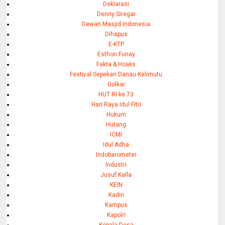
Deklarasi
Denny Siregar
Dewan Masjid Indonesia
Dihapus
E-KTP
Esthon Funay
Fakta & Hoaks
Festival Sepekan Danau Kelimutu
Golkar
HUT RI ke 73
Hari Raya Idul Fitri
Hukum
Hutang
ICMI
Idul Adha
Indobarometer
Industri
Jusuf Kalla
KEIN
Kadin
Kampus
Kapolri