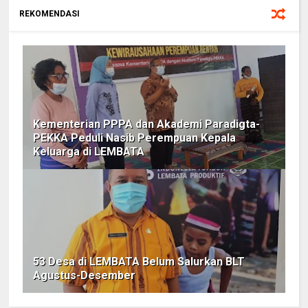
REKOMENDASI
Kementerian PPPA dan Akademi Paradigta-
PEKKA Peduli Nasib Perempuan Kepala
Keluarga di LEMBATA
53 Desa di LEMBATA Belum Salurkan BLT
Agustus-Desember