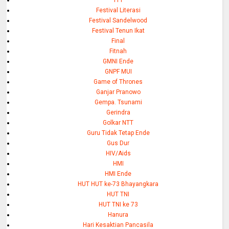
FPI
Festival Literasi
Festival Sandelwood
Festival Tenun Ikat
Final
Fitnah
GMNI Ende
GNPF MUI
Game of Thrones
Ganjar Pranowo
Gempa. Tsunami
Gerindra
Golkar NTT
Guru Tidak Tetap Ende
Gus Dur
HIV/Aids
HMI
HMI Ende
HUT HUT ke-73 Bhayangkara
HUT TNI
HUT TNI ke 73
Hanura
Hari Kesaktian Pancasila