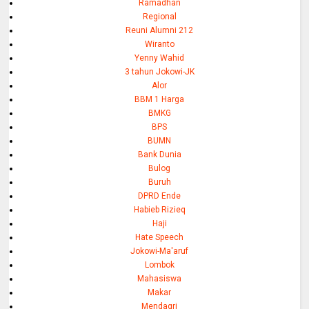
Ramadhan
Regional
Reuni Alumni 212
Wiranto
Yenny Wahid
3 tahun Jokowi-JK
Alor
BBM 1 Harga
BMKG
BPS
BUMN
Bank Dunia
Bulog
Buruh
DPRD Ende
Habieb Rizieq
Haji
Hate Speech
Jokowi-Ma'aruf
Lombok
Mahasiswa
Makar
Mendagri