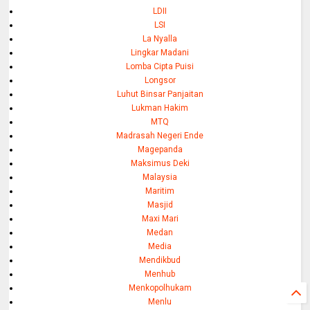
LDII
LSI
La Nyalla
Lingkar Madani
Lomba Cipta Puisi
Longsor
Luhut Binsar Panjaitan
Lukman Hakim
MTQ
Madrasah Negeri Ende
Magepanda
Maksimus Deki
Malaysia
Maritim
Masjid
Maxi Mari
Medan
Media
Mendikbud
Menhub
Menkopolhukam
Menlu