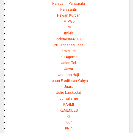
Hari Lahir Pancasila
Hari santri
Hewan Kurban
IMF-WB
IPM
Imlek
Indonesia-RDTL
Iptu Yohanes Lede
Isra Mi'raj
Isu Agama
Jalan Tol
Jawa
Jemaah Haji
Johan Fredikson Yahya
Juara
Julie Laiskodat
Jurnalisme
KAHMI
KEMENDES
KII
KKP
KNPI