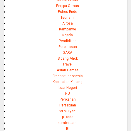
Media Sosial
Perppu Ormas
Polres Ende
Tsunami
Alrosa
Kampanye
Ngada
Pendidikan
Perbatasan
SARA
Sidang Ahok
Travel
Asian Games
Freeport Indonesia
Kabupaten Kupang
Luar Negeri
NU
Perikanan
Persatuan
Sri Mulyani
pilkada
sumba barat
BI