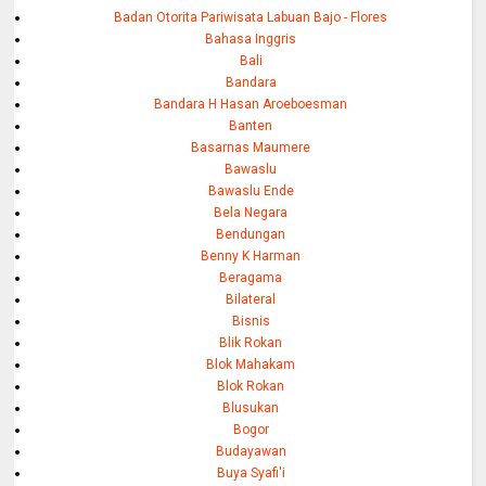
Badan Otorita Pariwisata Labuan Bajo - Flores
Bahasa Inggris
Bali
Bandara
Bandara H Hasan Aroeboesman
Banten
Basarnas Maumere
Bawaslu
Bawaslu Ende
Bela Negara
Bendungan
Benny K Harman
Beragama
Bilateral
Bisnis
Blik Rokan
Blok Mahakam
Blok Rokan
Blusukan
Bogor
Budayawan
Buya Syafi'i