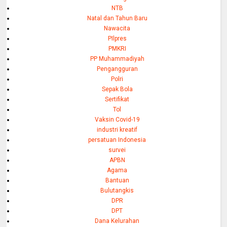
NTB
Natal dan Tahun Baru
Nawacita
PIlpres
PMKRI
PP Muhammadiyah
Pengangguran
Polri
Sepak Bola
Sertifikat
Tol
Vaksin Covid-19
industri kreatif
persatuan Indonesia
survei
APBN
Agama
Bantuan
Bulutangkis
DPR
DPT
Dana Kelurahan