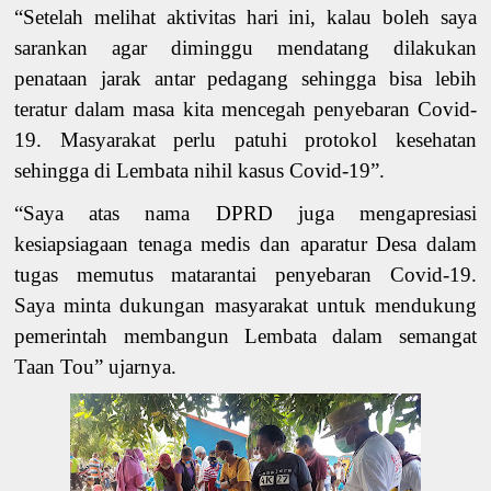
“Setelah melihat aktivitas hari ini, kalau boleh saya
sarankan
agar
di
minggu mendatang dilakukan
penataan
jarak antar
pedagang sehingga bisa lebih
teratur dalam masa
kita men
cegah penyebaran Covid-
19
.
Masyarakat
perlu patuhi protokol kesehatan
sehingga di Lembata nihil kasus Covid-19
”
.
“Saya atas nama
DPRD
juga
mengapresiasi
kesiapsiagaan tenaga medis dan aparatur Desa dalam
tugas memutus matarantai penyebaran Covid-19
.
Saya
minta
dukungan masyarakat untuk mendukung
pemerintah
membangun
Lembata dalam semangat
Taan Tou
” ujarnya.