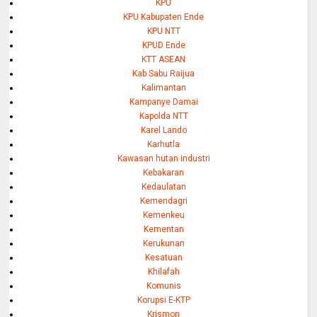
KPU
KPU Kabupaten Ende
KPU NTT
KPUD Ende
KTT ASEAN
Kab Sabu Raijua
Kalimantan
Kampanye Damai
Kapolda NTT
Karel Lando
Karhutla
Kawasan hutan industri
Kebakaran
Kedaulatan
Kemendagri
Kemenkeu
Kementan
Kerukunan
Kesatuan
Khilafah
Komunis
Korupsi E-KTP
Krismon