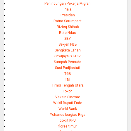
Perlindungan Pekerja Migran
Piala
Presiden
Ratna Sarumpaet
Rizieq Shihab
Rote Ndao
SBY
Sekjen PBB
Sengketa Lahan
Sriwijaya SJ-182
Sumpah Pemuda
Susi Pudjiastuti
TGB
TNI
Timor Tengah Utara
Tokoh
Vaksin Sinovac
Wakil Bupati Ende
World Bank
Yohanes borgias Riga
coklit KPU
flores timur