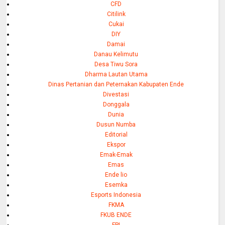
CFD
Citilink
Cukai
DIY
Damai
Danau Kelimutu
Desa Tiwu Sora
Dharma Lautan Utama
Dinas Pertanian dan Peternakan Kabupaten Ende
Divestasi
Donggala
Dunia
Dusun Numba
Editorial
Ekspor
Emak-Emak
Emas
Ende lio
Esemka
Esports Indonesia
FKMA
FKUB ENDE