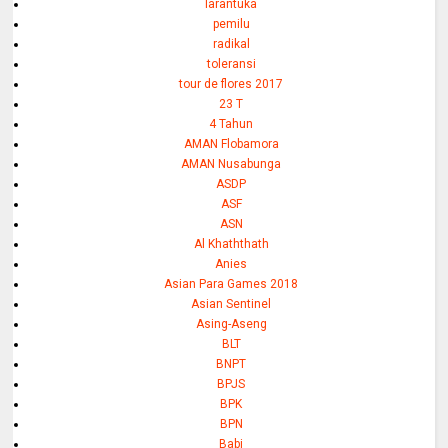
larantuka
pemilu
radikal
toleransi
tour de flores 2017
23 T
4 Tahun
AMAN Flobamora
AMAN Nusabunga
ASDP
ASF
ASN
Al Khaththath
Anies
Asian Para Games 2018
Asian Sentinel
Asing-Aseng
BLT
BNPT
BPJS
BPK
BPN
Babi