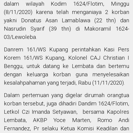
dalam wilayah Kodim 1624/Flotim, Minggu
(8/11/2020) karena telah menganiaya 2 korban
yakni
Donatus Asan Lamablawa
(22 thn)
dan
Nasrudin Syarif
(39 thn) di Makoramil 1624-
03/Lewoleba
.
Danrem 161/WS Kupang perintahkan
Kasi
Pers
Korem 161/WS Kupang
,
Kolonel CAJ Christian I
Benggu
, untuk datang ke Lembata dan bertemu
dengan keluarga korban guna menyelesaikan
kesalahpahaman yang terjadi, Rabu (11/11/2020).
Dalam pertemuan yang digelar dirumah orangtua
korban tersebut, juga dihadiri
Dandim 1624/Flotim
,
Letkol Czi Imanda Setyawan,
bersama
Kapolres
Lembata
,
AKBP Yoce Marten
,
Romo Andi
Fernandez, Pr
selaku
Ketua Komisi Keadilan dan