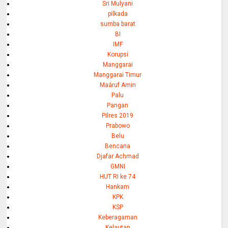
Sri Mulyani
pilkada
sumba barat
BI
IMF
Korupsi
Manggarai
Manggarai Timur
Maáruf Amin
Palu
Pangan
Pilres 2019
Prabowo
Belu
Bencana
Djafar Achmad
GMNI
HUT RI ke 74
Hankam
KPK
KSP
Keberagaman
Kelautan