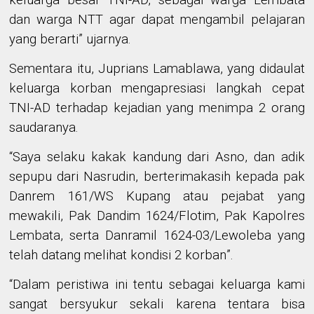
keluarga besar TNI-AD, sebagai warga Lembata
dan warga NTT agar dapat mengambil pelajaran
yang berarti” ujarnya.
Sementara itu, Juprians Lamablawa, yang didaulat
keluarga korban mengapresiasi langkah cepat
TNI-AD terhadap kejadian yang menimpa 2 orang
saudaranya.
“Saya selaku
kakak kandung
dari Asno
, dan adik
sepupu dari
Nasrudin,
berterimakasih kepada
pak
Danrem 161/WS Kupang
atau
pejabat yang
mewakili,
Pak
Dandim 1624/Flotim,
Pak
Kapolres
Lembata, serta Danramil 1624-03/Lewoleba yang
telah datang melihat kondisi 2 korban
”
.
“
Dalam peristiwa ini tentu sebagai keluarga
kami
sangat bersyukur
sekali
karena
tentara
bisa