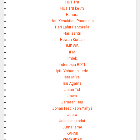
HUT TNI
HUT TNI ke 73
Hanura
Hari Kesaktian Pancasila
Hari Lahir Pancasila
Hari santri
Hewan Kurban
IMF-WB
IPM
Imlek
Indonesia-RDTL
Iptu Yohanes Lede
Isra Mi'raj
Isu Agama
Jalan Tol
Jawa
Jemaah Haji
Johan Fredikson Yahya
Juara
Julie Laiskodat
Jurnalisme
KAHMI
KEMENDES