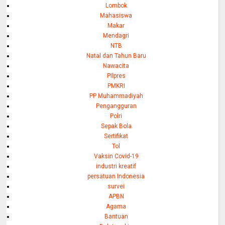
Lombok
Mahasiswa
Makar
Mendagri
NTB
Natal dan Tahun Baru
Nawacita
PIlpres
PMKRI
PP Muhammadiyah
Pengangguran
Polri
Sepak Bola
Sertifikat
Tol
Vaksin Covid-19
industri kreatif
persatuan Indonesia
survei
APBN
Agama
Bantuan