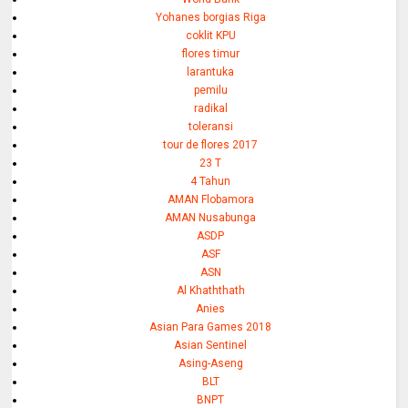
Yohanes borgias Riga
coklit KPU
flores timur
larantuka
pemilu
radikal
toleransi
tour de flores 2017
23 T
4 Tahun
AMAN Flobamora
AMAN Nusabunga
ASDP
ASF
ASN
Al Khaththath
Anies
Asian Para Games 2018
Asian Sentinel
Asing-Aseng
BLT
BNPT