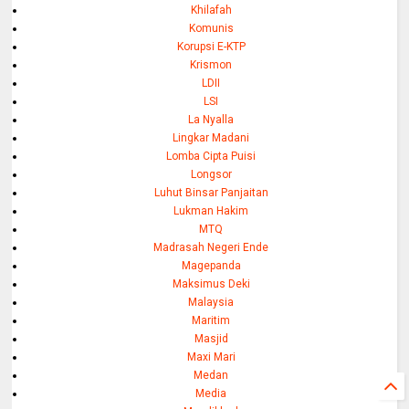
Khilafah
Komunis
Korupsi E-KTP
Krismon
LDII
LSI
La Nyalla
Lingkar Madani
Lomba Cipta Puisi
Longsor
Luhut Binsar Panjaitan
Lukman Hakim
MTQ
Madrasah Negeri Ende
Magepanda
Maksimus Deki
Malaysia
Maritim
Masjid
Maxi Mari
Medan
Media