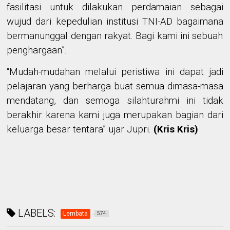
fasilitasi
untuk dilakukan
perdamaian sebagai
wujud
dari
kepedulian institusi TNI-AD
bagaimana
bermanunggal dengan rakyat.
Bagi kami ini sebuah
penghargaan”.
“Mudah-mudahan
melalui peristiwa ini
dapat
jadi
pelajaran
yang berharga buat semua
dimasa-masa
mendatang, dan semoga silahturahmi ini tidak
berakhir karena kami juga
merupakan bagian dari
keluarga besar
tentara” ujar Jupri
.
(Kris Kris)
LABELS:
Lembata
574