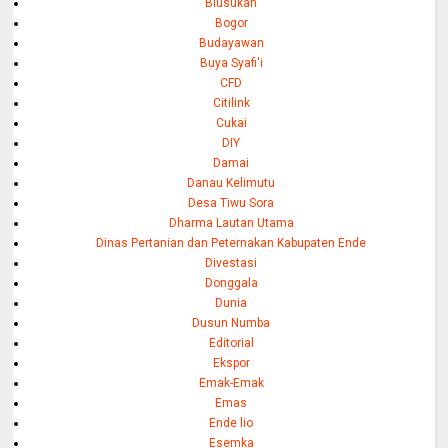
Blusukan
Bogor
Budayawan
Buya Syafi'i
CFD
Citilink
Cukai
DIY
Damai
Danau Kelimutu
Desa Tiwu Sora
Dharma Lautan Utama
Dinas Pertanian dan Peternakan Kabupaten Ende
Divestasi
Donggala
Dunia
Dusun Numba
Editorial
Ekspor
Emak-Emak
Emas
Ende lio
Esemka