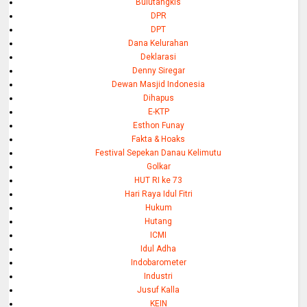
Bulutangkis
DPR
DPT
Dana Kelurahan
Deklarasi
Denny Siregar
Dewan Masjid Indonesia
Dihapus
E-KTP
Esthon Funay
Fakta & Hoaks
Festival Sepekan Danau Kelimutu
Golkar
HUT RI ke 73
Hari Raya Idul Fitri
Hukum
Hutang
ICMI
Idul Adha
Indobarometer
Industri
Jusuf Kalla
KEIN