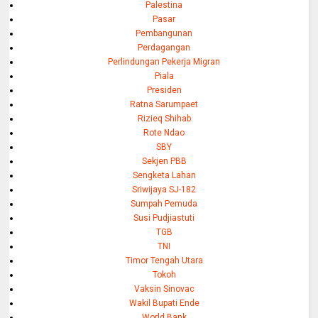
Palestina
Pasar
Pembangunan
Perdagangan
Perlindungan Pekerja Migran
Piala
Presiden
Ratna Sarumpaet
Rizieq Shihab
Rote Ndao
SBY
Sekjen PBB
Sengketa Lahan
Sriwijaya SJ-182
Sumpah Pemuda
Susi Pudjiastuti
TGB
TNI
Timor Tengah Utara
Tokoh
Vaksin Sinovac
Wakil Bupati Ende
World Bank