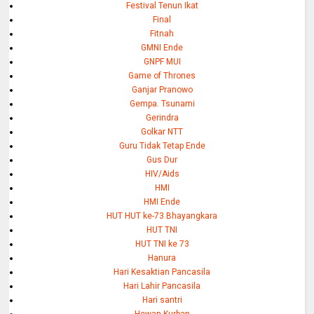
Festival Tenun Ikat
Final
Fitnah
GMNI Ende
GNPF MUI
Game of Thrones
Ganjar Pranowo
Gempa. Tsunami
Gerindra
Golkar NTT
Guru Tidak Tetap Ende
Gus Dur
HIV/Aids
HMI
HMI Ende
HUT HUT ke-73 Bhayangkara
HUT TNI
HUT TNI ke 73
Hanura
Hari Kesaktian Pancasila
Hari Lahir Pancasila
Hari santri