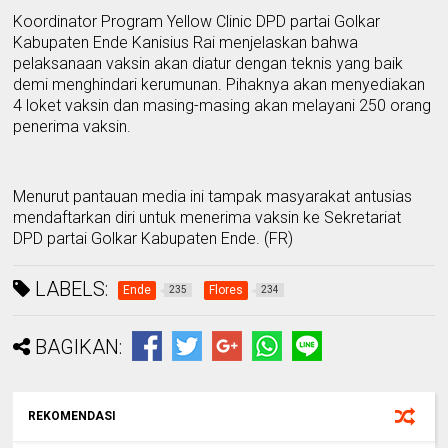
K
oordinator
P
rogram Yel
l
ow Clinic DPD partai Golkar
K
abupaten Ende Kanisius Rai menjelaskan bahwa
pelaksanaan vaksin akan diatur dengan teknis yang baik
demi menghindari kerumunan. Pihaknya akan menyediakan
4 loket vaksin dan masing-masing akan melayani 250 orang
penerima vaksin.
Menurut pantauan media ini tampak masyarakat antusias
mendaftarkan diri untuk
menerima vaksin
ke
S
ekretariat
DPD partai Golkar
K
abupaten Ende.
(FR)
LABELS:
Ende
Flores
235
234
BAGIKAN:
REKOMENDASI