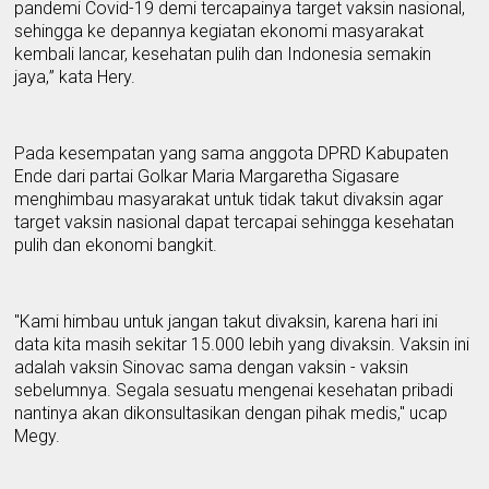
pandemi
C
ovid-19 demi tercapainya target vaksin nasional
,
sehingga ke
depannya kegiatan ekonomi masyarakat
kembali lancar, kesehatan pulih dan
I
ndonesia semakin
jaya,
” kata Hery.
Pada kesempatan yang sama anggota DPRD
K
abupaten
Ende dari partai Golkar Maria Margaretha Sigasare
menghimbau masyarakat untuk tidak takut divaksin agar
target vaksin nasional dapat tercapai sehingga kesehatan
pulih dan ekonomi bangkit.
"
K
ami himbau untuk jangan takut divaksin, karena hari ini
data kita masi
h
sekitar 15.000 lebih yang divaksin
. V
aksin ini
adalah vaksin
S
i
n
ovac sama dengan vaksin
-
vaksin
sebelumnya. Segala sesuatu mengenai kesehatan pribadi
nantinya akan dikonsultasikan dengan pihak medis,"
u
cap
Megy.