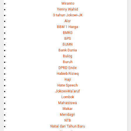
Wiranto
Yenny Wahid
3 tahun Jokowi-JK
Alor
BBM 1 Harga
BMKG
BPS
BUMN
Bank Dunia
Bulog
Buruh
DPRD Ende
Habieb Rizieq
Haji
Hate Speech
Jokowi-Ma'aruf
Lombok
Mahasiswa
Makar
Mendagri
NTB
Natal dan Tahun Baru