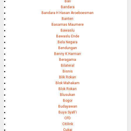
Bali
Bandara
Bandara H Hasan Aroeboesman
Banten
Basarnas Maumere
Bawaslu
Bawaslu Ende
Bela Negara
Bendungan
Benny K Harman
Beragama
Bilateral
Bisnis
Blik Rokan
Blok Mahakam
Blok Rokan
Blusukan
Bogor
Budayawan
Buya Syafi'i
CFD
Citilink
Cukai