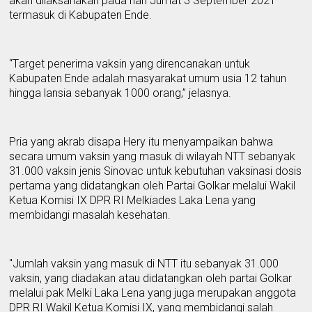
akan dilaksanakan pada hari Jum
at
3 September 2021
termasuk di
K
abupaten Ende.
“T
arget penerima vaksin yang direncanakan untuk
K
abupaten Ende adalah masyarakat umum usia 12 tahun
hingga lansia sebanyak 1000 orang
,” jelasnya.
Pr
ia yang akra
b
disapa Hery itu menyampaikan bahwa
secara umum vaksin yang masuk di wilayah NTT sebanyak
31.000 vaksin jenis
S
inovac
untuk kebutuhan vaksinasi dosis
pertama yang didatangkan oleh
P
artai Golkar melalui Wakil
Ketua Komisi IX DPR RI Melkiades Laka Lena yang
membidangi masalah kesehatan.
"Jumlah vaksin yang masuk di NTT itu sebanyak 31.000
vaksin, yang diadakan atau didatangkan oleh partai Golkar
melalui pak Melki Laka Lena yang juga merupakan anggota
DPR RI
W
akil
K
etua
K
omisi IX, yang membidangi salah