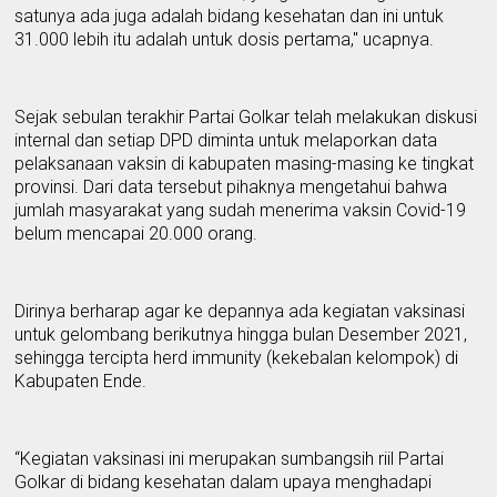
satunya ada juga adalah bidang kesehatan dan ini untuk
31.000 lebih itu adalah untuk dosis pertama," ucapnya.
S
ejak sebulan
terakhir
P
artai Golkar
telah
melakukan diskusi
internal dan setiap DPD diminta untuk melaporkan data
pelaksanaan vaksin di kabupaten masing-masing ke tingkat
provinsi
. Dari data tersebut pihaknya mengetahui bahwa
jumlah masyarakat yang sudah
menerima vaksin Covid-19
belum mencapai 20.000
orang.
Dirinya berharap agar ke
depannya
ada
kegiatan vaksinasi
untuk
gelombang
berikutnya hingga bulan Desember 2021,
sehingga tercipta h
erd
immunity (kekebalan kelompok)
di
K
abupaten Ende.
“K
egiatan vaksinasi ini merupakan sumbangsi
h
riil
P
artai
Golkar di bidang kesehatan dalam upaya menghadapi