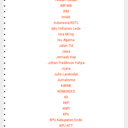
Hewan Kurban
IMF-WB
IPM
Imlek
Indonesia-RDTL
Iptu Yohanes Lede
Isra Mi'raj
Isu Agama
Jalan Tol
Jawa
Jemaah Haji
Johan Fredikson Yahya
Juara
Julie Laiskodat
Jurnalisme
KAHMI
KEMENDES
KII
KKP
KNPI
KPU
KPU Kabupaten Ende
KPU NTT