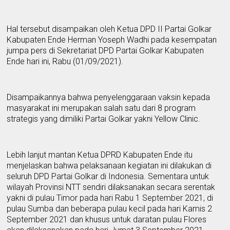
Hal
tersebut
disampaikan oleh Ketua DPD
II
P
artai Golkar
K
abupaten Ende Herman Yoseph Wadhi pada kesempatan
jumpa pers di
S
ekretariat DPD
P
artai Golkar
K
abupaten
Ende hari ini
,
Rabu (01/09/2021).
Disampaikannya bahwa
penyelenggaraan
vaksin kepada
masyarakat
ini merupakan
salah satu
dari
8 program
strategis yang dimiliki
Partai Golkar
yakni Yel
l
ow Clinic.
Lebih lanjut mantan
K
etua DPRD
K
abupaten Ende itu
menjelaskan bahwa pelaksanaan kegiatan ini dilakukan di
seluruh DPD
P
artai Golkar di Indonesia
.
Sementara
untuk
wilayah
Provinsi
NTT sendiri dilaksanakan secara serentak
yakni
di
pulau Timor pada hari Rabu 1 September 2021,
di
pulau Sumba dan beberapa pulau kecil pada hari Kamis 2
September 2021 dan k
h
usus untuk daratan
pulau
Flores