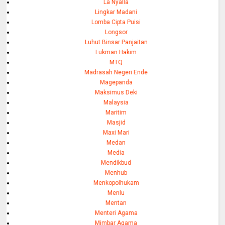
La Nyalla
Lingkar Madani
Lomba Cipta Puisi
Longsor
Luhut Binsar Panjaitan
Lukman Hakim
MTQ
Madrasah Negeri Ende
Magepanda
Maksimus Deki
Malaysia
Maritim
Masjid
Maxi Mari
Medan
Media
Mendikbud
Menhub
Menkopolhukam
Menlu
Mentan
Menteri Agama
Mimbar Agama