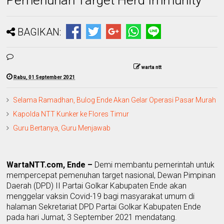
BAGIKAN:
warta ntt
Rabu, 01 September 2021
Selama Ramadhan, Bulog Ende Akan Gelar Operasi Pasar Murah
Kapolda NTT Kunker ke Flores Timur
Guru Bertanya, Guru Menjawab
WartaNTT.com, Ende –
Demi
membantu pemerintah untuk
mempercepat pemenuhan target nasional,
Dewan Pimpinan
Daerah (DPD)
II
Partai Golkar
K
abupaten Ende akan
menggelar vaksin
Covid-19
bagi masyarakat umum di
halaman
S
ekretariat DPD Partai Golkar Kabupaten Ende
pada hari Jumat
,
3 September 2021
mendatang.