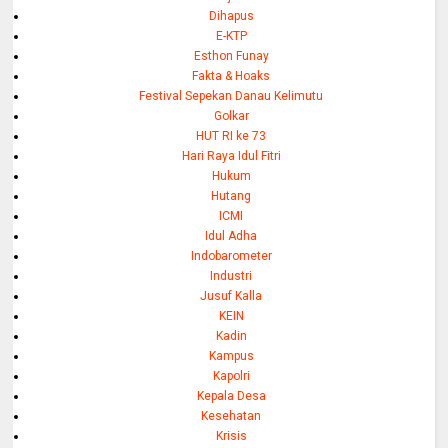
Dihapus
E-KTP
Esthon Funay
Fakta & Hoaks
Festival Sepekan Danau Kelimutu
Golkar
HUT RI ke 73
Hari Raya Idul Fitri
Hukum
Hutang
ICMI
Idul Adha
Indobarometer
Industri
Jusuf Kalla
KEIN
Kadin
Kampus
Kapolri
Kepala Desa
Kesehatan
Krisis