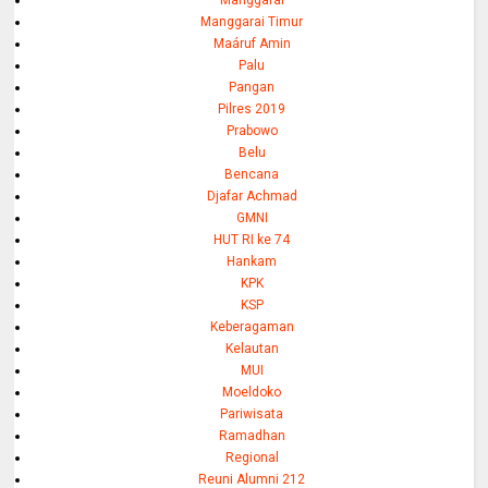
Manggarai
Manggarai Timur
Maáruf Amin
Palu
Pangan
Pilres 2019
Prabowo
Belu
Bencana
Djafar Achmad
GMNI
HUT RI ke 74
Hankam
KPK
KSP
Keberagaman
Kelautan
MUI
Moeldoko
Pariwisata
Ramadhan
Regional
Reuni Alumni 212