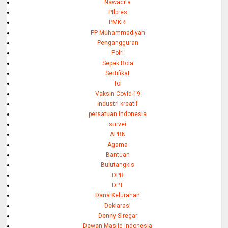
Nawacita
PIlpres
PMKRI
PP Muhammadiyah
Pengangguran
Polri
Sepak Bola
Sertifikat
Tol
Vaksin Covid-19
industri kreatif
persatuan Indonesia
survei
APBN
Agama
Bantuan
Bulutangkis
DPR
DPT
Dana Kelurahan
Deklarasi
Denny Siregar
Dewan Masjid Indonesia