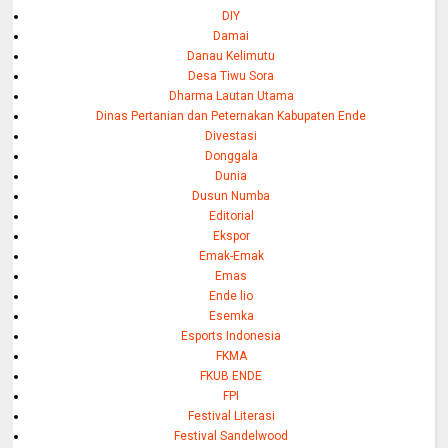
DIY
Damai
Danau Kelimutu
Desa Tiwu Sora
Dharma Lautan Utama
Dinas Pertanian dan Peternakan Kabupaten Ende
Divestasi
Donggala
Dunia
Dusun Numba
Editorial
Ekspor
Emak-Emak
Emas
Ende lio
Esemka
Esports Indonesia
FKMA
FKUB ENDE
FPI
Festival Literasi
Festival Sandelwood