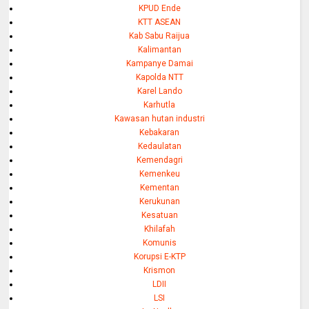
KPUD Ende
KTT ASEAN
Kab Sabu Raijua
Kalimantan
Kampanye Damai
Kapolda NTT
Karel Lando
Karhutla
Kawasan hutan industri
Kebakaran
Kedaulatan
Kemendagri
Kemenkeu
Kementan
Kerukunan
Kesatuan
Khilafah
Komunis
Korupsi E-KTP
Krismon
LDII
LSI