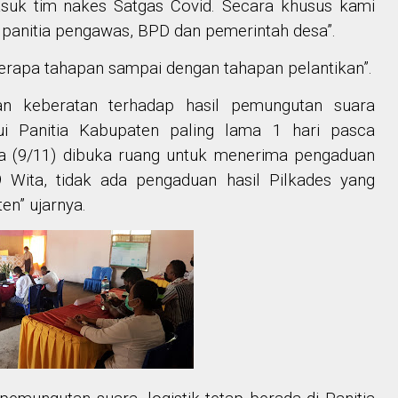
masuk tim nakes Satgas Covid. Secara khusus kami
, panitia pengawas, BPD dan pemerintah desa”.
berapa tahapan sampai dengan
tahapan
pelantikan”.
uan
keberatan terhadap hasil pemungutan suara
ui Panitia Kabupaten paling lama 1 hari pasca
a
(9/11) dibuka ruang untuk menerima pengaduan
9 Wita, tidak
ada pengaduan
hasil Pilkades
yang
ten”
ujarnya
.