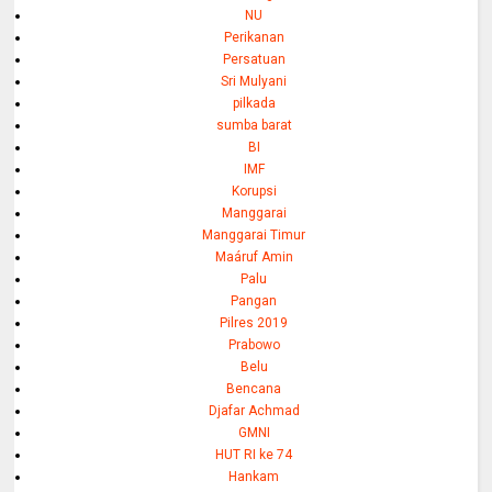
NU
Perikanan
Persatuan
Sri Mulyani
pilkada
sumba barat
BI
IMF
Korupsi
Manggarai
Manggarai Timur
Maáruf Amin
Palu
Pangan
Pilres 2019
Prabowo
Belu
Bencana
Djafar Achmad
GMNI
HUT RI ke 74
Hankam