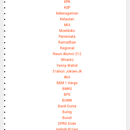
KPK
KSP
Keberagaman
Kelautan
MUI
Moeldoko
Pariwisata
Ramadhan
Regional
Reuni Alumni 212
Wiranto
Yenny Wahid
3 tahun Jokowi-JK
Alor
BBM 1 Harga
BMKG
BPS
BUMN
Bank Dunia
Bulog
Buruh
DPRD Ende
Habieb Rizieq