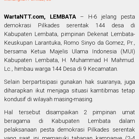
WartaNTT.com, LEMBATA
– H-6 jelang pesta
demokrasi Pilkades serentak 144 desa di
Kabupaten Lembata, p
impinan Dekenat Lembata
-
Keuskupan Larantuka, Romo
Sinyo da Gomez, Pr.,
bersama Ketua Majelis Ulama Indonesia
(MUI)
Kabupaten Lembata,
H. Muhammad H Mahmud.
Lc.,
himbau warga 144 Desa
di 9
Kecamatan
.
Selain berpartisipasi gunakan hak suaranya, juga
diharapkan ikut
menjaga situasi kamtibmas tetap
kondusif di wilayah masing-masing
.
Hal tersebut disampaikan 2 pimpinan umat
beragama di Kabupaten Lembata dalam
pelaksanaan pesta demokrasi Pilkades serentak
yang
saat ini memasuki
tahapan kampanye (2-4