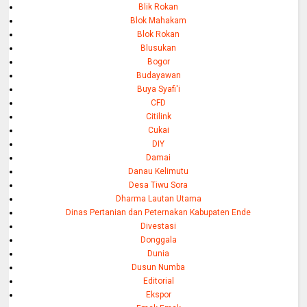
Blik Rokan
Blok Mahakam
Blok Rokan
Blusukan
Bogor
Budayawan
Buya Syafi'i
CFD
Citilink
Cukai
DIY
Damai
Danau Kelimutu
Desa Tiwu Sora
Dharma Lautan Utama
Dinas Pertanian dan Peternakan Kabupaten Ende
Divestasi
Donggala
Dunia
Dusun Numba
Editorial
Ekspor