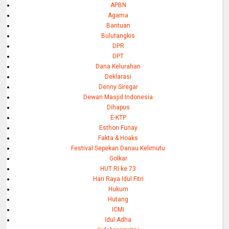
APBN
Agama
Bantuan
Bulutangkis
DPR
DPT
Dana Kelurahan
Deklarasi
Denny Siregar
Dewan Masjid Indonesia
Dihapus
E-KTP
Esthon Funay
Fakta & Hoaks
Festival Sepekan Danau Kelimutu
Golkar
HUT RI ke 73
Hari Raya Idul Fitri
Hukum
Hutang
ICMI
Idul Adha