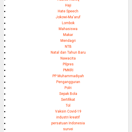
Haji
Hate Speech
Jokowi-Ma'aruf
Lombok
Mahasiswa
Makar
Mendagri
NTB
Natal dan Tahun Baru
Nawacita
PIlpres
PMKRI
PP Muhammadiyah
Pengangguran
Polri
Sepak Bola
Sertifikat
Tol
Vaksin Covid-19
industri kreatif
persatuan Indonesia
survei