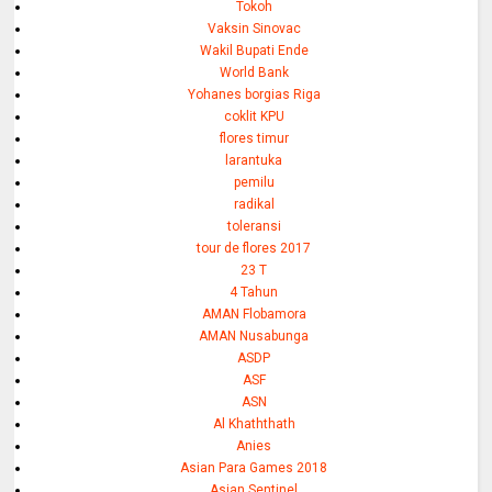
Tokoh
Vaksin Sinovac
Wakil Bupati Ende
World Bank
Yohanes borgias Riga
coklit KPU
flores timur
larantuka
pemilu
radikal
toleransi
tour de flores 2017
23 T
4 Tahun
AMAN Flobamora
AMAN Nusabunga
ASDP
ASF
ASN
Al Khaththath
Anies
Asian Para Games 2018
Asian Sentinel