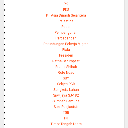
PKI
PKS
PT Asia Dinasti Sejahtera
Palestina
Pasar
Pembangunan
Perdagangan
Perlindungan Pekerja Migran
Piala
Presiden
Ratna Sarumpaet
Rizieq Shihab
Rote Ndao
SBY
Sekjen PBB
Sengketa Lahan
Sriwijaya SJ-182
Sumpah Pemuda
Susi Pudjiastuti
TGB
TNI
Timor Tengah Utara