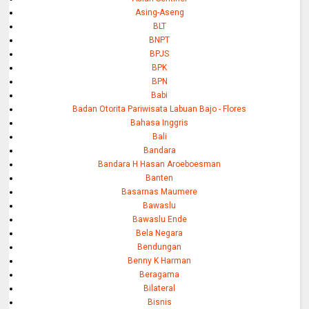
Asing-Aseng
BLT
BNPT
BPJS
BPK
BPN
Babi
Badan Otorita Pariwisata Labuan Bajo - Flores
Bahasa Inggris
Bali
Bandara
Bandara H Hasan Aroeboesman
Banten
Basarnas Maumere
Bawaslu
Bawaslu Ende
Bela Negara
Bendungan
Benny K Harman
Beragama
Bilateral
Bisnis