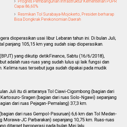
Progres Pembangunan Infrastruktur Kementerian PUPR
Capai 86,60%
Resmikan Tol Surabaya-Mojokerto, Presiden berharap
Bisa Dongkrak Perekonomian Daerah
era dioperasikan usai libur Lebaran tahun ini. Di bulan Juli,
otal panjang 105,15 km yang sudah siap dioperasikan.
(BPJT) yang dikutip detikFinance, Sabtu (16/6/2018),
ut adalah ruas-ruas yang sudah lulus uji laik fungsi dan
 Kelima ruas tersebut juga sudah dipakai pada mudik
lan Juli itu di antaranya Tol Ciawi-Cigombong (bagian dari
l Kartosuro-Sragen (bagian dari ruas Solo-Ngawi) sepanjang
agian dari ruas Pejagan-Pemalang) 37,3 km.
bagian dari ruas Gempol-Pasuruan) 6,6 km dan Tol Medan-
ng Morawa-JC Parbarakan) sepanjang 10,75 km. Ruas-ruas
yang ditarget beroperasi pada bulan Mei lalu.