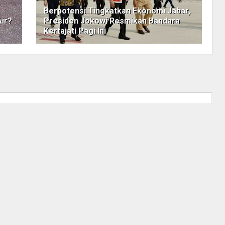
Berpotensi Tingkatkan Ekonomi Jabar,
ir?
Presiden Jokowi Resmikan Bandara
Kertajati Pagi Ini