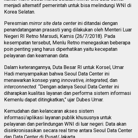
menjadi alternatif pemerintah untuk bisa melindungi WNI di
Korea Selatan.
Peresmian
mirror site data center
ini ditandai dengan
penandatanganan prasasti yang dilakukan oleh Menteri Luar
Negeri RI Retno Marsudi, Kamis (26/7/2018). Pada
kesempatan tersebut, Menlu Retno menegaskan beberapa
poin penting yang harus diperhatikan yaitu kecepatan
pelayanan dan keamanan data.
Dalam keterangannya, Duta Besar RI untuk Korsel, Umar
Hadi menyampaikan bahwa Seoul Data Center ini
menawarkan konsep yang
innovative, integrated,
dan
interconnected
. “Dengan adanya Seoul Data Center ini
diharapkan kualitas layanan dan performa sistem informasi
Kemenlu dapat ditingkatkan,” ujar Dubes Umar.
Kemudahan dan kelancaran akses sistem
informasi/aplikasi layanan publik khususnya untuk
pelayanan dan perlindungan WNI di luar negeri. Data akan
disinkronisasikan secara real time antara Seoul Data Center
dan Data Center di Pusat/Jakarta.