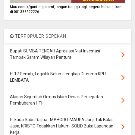
Mau cantik/ganteng alami, jangan tunggu lagi, segera hubungi kami
di 081338522226
TERPOPULER SEPEKAN
Bupati SUMBA TENGAH Apresiasi Niat Investasi
Tambak Garam Wilayah Pantura
H-17 Pemilu, Logistik Belum Lengkap Diterima KPU
LEMBATA
Alasan Sejumlah Ormas Islam Desak Percepatan
Pembubaran HTI
Pilkada Sabu Raijua : MAHORO-MAUPA Janji Tak Balas
Jasa, KRISTO Tegakkan Hukum, SOLID Buka Lapangan
Kerja