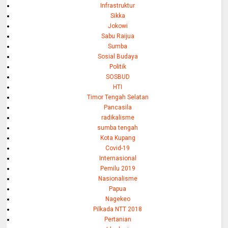
Infrastruktur
Sikka
Jokowi
Sabu Raijua
Sumba
Sosial Budaya
Politik
SOSBUD
HTI
Timor Tengah Selatan
Pancasila
radikalisme
sumba tengah
Kota Kupang
Covid-19
Internasional
Pemilu 2019
Nasionalisme
Papua
Nagekeo
Pilkada NTT 2018
Pertanian