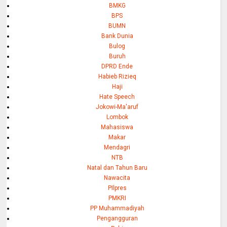
BMKG
BPS
BUMN
Bank Dunia
Bulog
Buruh
DPRD Ende
Habieb Rizieq
Haji
Hate Speech
Jokowi-Ma'aruf
Lombok
Mahasiswa
Makar
Mendagri
NTB
Natal dan Tahun Baru
Nawacita
PIlpres
PMKRI
PP Muhammadiyah
Pengangguran