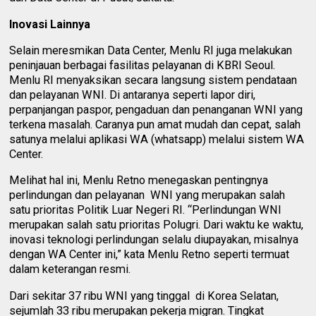
Inovasi Lainnya
Selain meresmikan Data Center, Menlu RI juga melakukan
peninjauan berbagai fasilitas pelayanan di KBRI Seoul.
Menlu RI menyaksikan secara langsung sistem pendataan
dan pelayanan WNI. Di antaranya seperti lapor diri,
perpanjangan paspor, pengaduan dan penanganan WNI yang
terkena masalah. Caranya pun amat mudah dan cepat, salah
satunya melalui aplikasi WA (whatsapp) melalui sistem WA
Center.
Melihat hal ini, Menlu Retno menegaskan pentingnya
perlindungan dan pelayanan WNI yang merupakan salah
satu prioritas Politik Luar Negeri RI. “Perlindungan WNI
merupakan salah satu prioritas Polugri. Dari waktu ke waktu,
inovasi teknologi perlindungan selalu diupayakan, misalnya
dengan WA Center ini,” kata Menlu Retno seperti termuat
dalam keterangan resmi.
Dari sekitar 37 ribu WNI yang tinggal di Korea Selatan,
sejumlah 33 ribu merupakan pekerja migran. Tingkat