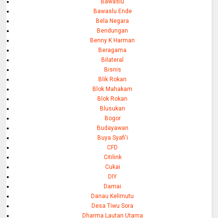
Bawaslu
Bawaslu Ende
Bela Negara
Bendungan
Benny K Harman
Beragama
Bilateral
Bisnis
Blik Rokan
Blok Mahakam
Blok Rokan
Blusukan
Bogor
Budayawan
Buya Syafi'i
CFD
Citilink
Cukai
DIY
Damai
Danau Kelimutu
Desa Tiwu Sora
Dharma Lautan Utama