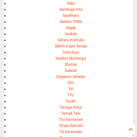
Sabu
Sandiaga Uno
Sejahtera
Seleksi CPNS
Sepak
Seskab
Setara Institute
Siklon tropis Seroja
Sontoloyo
Stadion Marilonga
Startup
Subsidi
Sulawesi Selatan
TBC
TKI
TTU
Tanah
Tenaga Kerja
Ternak Tani
Tito Karnavian
Tjhajo Kumolo
Tol Suramadu