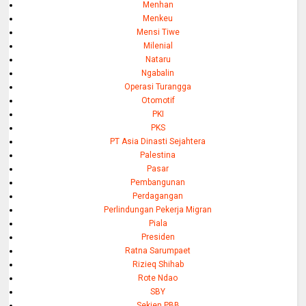
Menhan
Menkeu
Mensi Tiwe
Milenial
Nataru
Ngabalin
Operasi Turangga
Otomotif
PKI
PKS
PT Asia Dinasti Sejahtera
Palestina
Pasar
Pembangunan
Perdagangan
Perlindungan Pekerja Migran
Piala
Presiden
Ratna Sarumpaet
Rizieq Shihab
Rote Ndao
SBY
Sekjen PBB