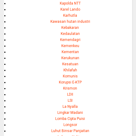
Kapolda NTT
Karel Lando
Karhutla
Kawasan hutan industri
Kebakaran
Kedaulatan
Kemendagri
Kemenkeu
Kementan
Kerukunan
Kesatuan
Khilafah
Komunis
Korupsi E-KTP
Krismon
LDII
LSI
La Nyalla
Lingkar Madani
Lomba Cipta Puisi
Longsor
Luhut Binsar Panjaitan