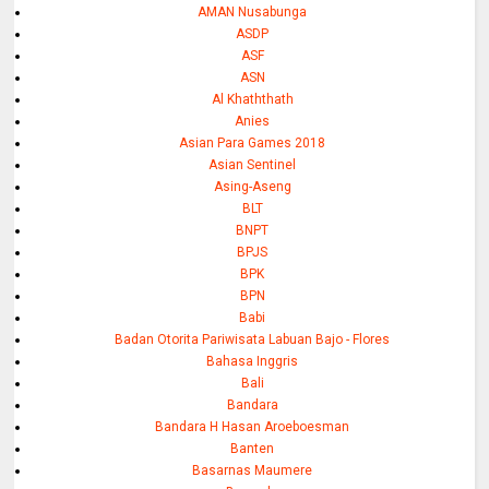
AMAN Nusabunga
ASDP
ASF
ASN
Al Khaththath
Anies
Asian Para Games 2018
Asian Sentinel
Asing-Aseng
BLT
BNPT
BPJS
BPK
BPN
Babi
Badan Otorita Pariwisata Labuan Bajo - Flores
Bahasa Inggris
Bali
Bandara
Bandara H Hasan Aroeboesman
Banten
Basarnas Maumere