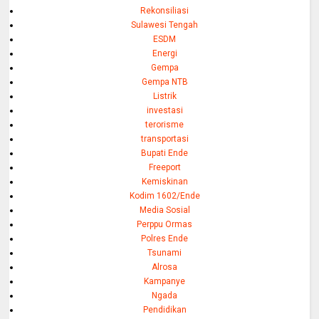
Rekonsiliasi
Sulawesi Tengah
ESDM
Energi
Gempa
Gempa NTB
Listrik
investasi
terorisme
transportasi
Bupati Ende
Freeport
Kemiskinan
Kodim 1602/Ende
Media Sosial
Perppu Ormas
Polres Ende
Tsunami
Alrosa
Kampanye
Ngada
Pendidikan