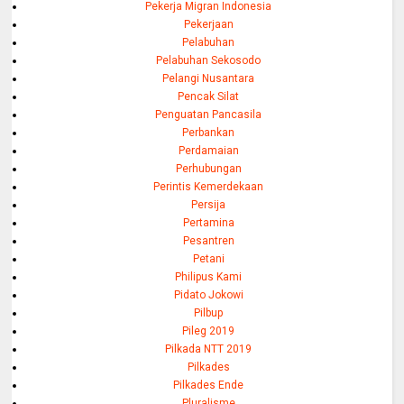
Pekerja Migran Indonesia
Pekerjaan
Pelabuhan
Pelabuhan Sekosodo
Pelangi Nusantara
Pencak Silat
Penguatan Pancasila
Perbankan
Perdamaian
Perhubungan
Perintis Kemerdekaan
Persija
Pertamina
Pesantren
Petani
Philipus Kami
Pidato Jokowi
Pilbup
Pileg 2019
Pilkada NTT 2019
Pilkades
Pilkades Ende
Pluralisme