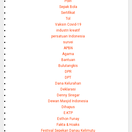
Polri
Sepak Bola
Sertifikat
Tol
Vaksin Covid-19
industri kreatif
persatuan Indonesia
survei
APBN
Agama
Bantuan
Bulutangkis
DPR
DPT
Dana Kelurahan
Deklarasi
Denny Siregar
Dewan Masjid Indonesia
Dihapus
E-KTP
Esthon Funay
Fakta & Hoaks
Festival Sepekan Danau Kelimutu