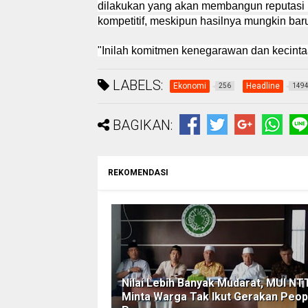
dilakukan yang akan membangun reputasi 
kompetitif, meskipun hasilnya mungkin bar
"Inilah komitmen kenegarawan dan kecintaan
LABELS:
Ekonomi
Headline
256
149
BAGIKAN:
REKOMENDASI
Nilai Lebih Banyak Mudarat, MUI NT
Minta Warga Tak Ikut Gerakan Peop