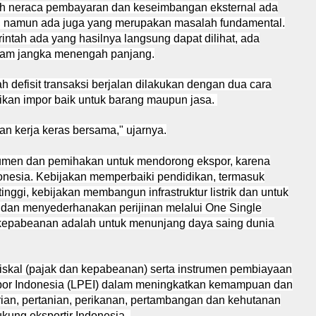
h neraca pembayaran dan keseimbangan eksternal ada
, namun ada juga yang merupakan masalah fundamental.
ntah ada yang hasilnya langsung dapat dilihat, ada
lam jangka menengah panjang.
 defisit transaksi berjalan dilakukan dengan dua cara
ikan impor baik untuk barang maupun jasa.
n kerja keras bersama," ujarnya.
umen dan pemihakan untuk mendorong ekspor, karena
nesia. Kebijakan memperbaiki pendidikan, termasuk
nggi, kebijakan membangun infrastruktur listrik dan untuk
 dan menyederhanakan perijinan melalui One Single
kepabeanan adalah untuk menunjang daya saing dunia
iskal (pajak dan kepabeanan) serta instrumen pembiayaan
por Indonesia (LPEI) dalam meningkatkan kemampuan dan
rian, pertanian, perikanan, pertambangan dan kehutanan
kung eksportir Indonesia.