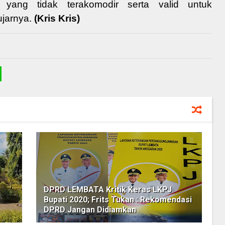
yang tidak terakomodir serta valid untuk
ujarnya.
(Kris Kris)
DPRD LEMBATA Kritik Keras LKPJ
Bupati 2020; Frits Tukan : Rekomendasi
DPRD Jangan Didiamkan