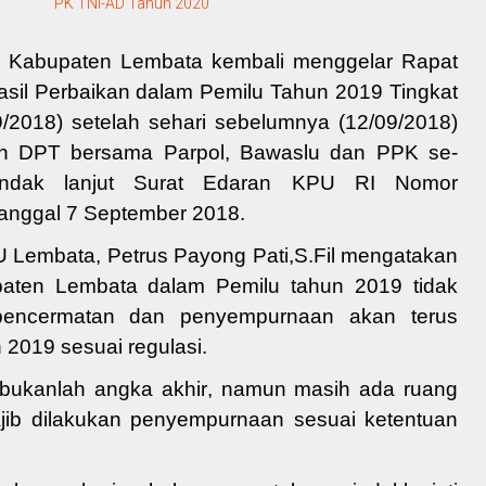
PK TNI-AD Tahun 2020
Kabupaten Lembata kembali menggelar
Rapat
asil Perbaikan dalam Pemilu Tahun 2019 Tingkat
9/2018) setelah sehari sebelumnya (12/09/2018)
n DPT bersama Parpol, Bawaslu dan PPK
se-
indak lanjut Surat Edaran KPU RI Nomor
anggal 7 September 2018.
PU Lembata,
Petrus Payong Pati,S.Fil
mengatakan
paten Lembata dalam Pemilu
tahun 2019 tidak
pencermatan dan penyempurnaan akan terus
n
2019
sesuai regulasi
.
bukanlah angka akhir
,
namun masih ada ruang
jib
dilakukan penyempurnaan
sesuai ketentuan