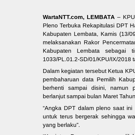
WartaNTT.com, LEMBATA
– KPU 
Pleno Terbuka Rekapitulasi DPT H
Kabupaten Lembata
, Kamis (13/0
melaksanakan Rakor
Pencermata
Kabupaten Lembata sebagai t
1033/PL.01.2-SD/01/KPU/IX/2018 t
Dalam kegiatan tersebut Ketua K
pembaharuan data Pemilih Kabu
berhenti
sampai disin
i
,
namun
berlanjut sampai bulan Maret
Tahu
“A
ngka DPT dalam pleno saat ini 
untuk terus
bergerak sehingga wa
yang berlaku”.