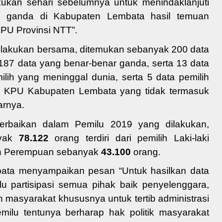
kukan sehari sebelumnya untuk menindaklanjuti
ap ganda
di Kabupaten Lembata hasil temuan
PU Provinsi NTT”.
dilakukan bersama,
ditemukan
sebanyak 200
data
187 data
yang benar-benar
ganda
, serta 13 data
milih yang
meninggal dunia
, serta 5 data
pemilih
an KPU Kabupaten Lembata
yang tidak termasuk
arnya.
perbaikan dalam Pemilu 2019 yang dilakukan,
nyak
78.122
orang terdiri dari pemilih Laki-laki
ih Perempuan sebanyak
43.100
orang.
bata menyampaikan pesan “
Untuk hasilkan data
lu partisipasi semua pihak baik penyelenggara,
 masyarakat
khususnya untuk tertib administrasi
ilu tentunya berharap hak politik masyarakat