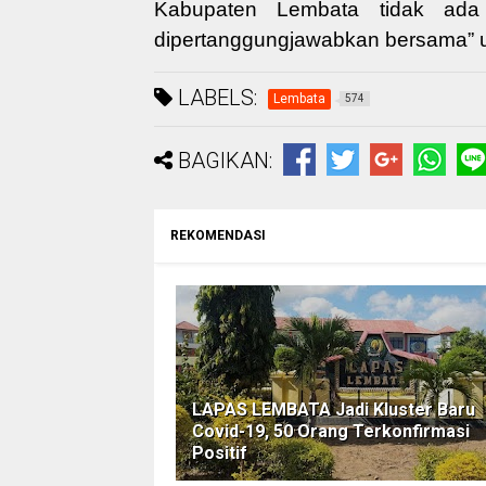
Kabupaten Lembata tidak ada 
dipertanggungjawabkan bersama” 
LABELS:
Lembata
574
BAGIKAN:
REKOMENDASI
LAPAS LEMBATA Jadi Kluster Baru
Covid-19, 50 Orang Terkonfirmasi
Positif