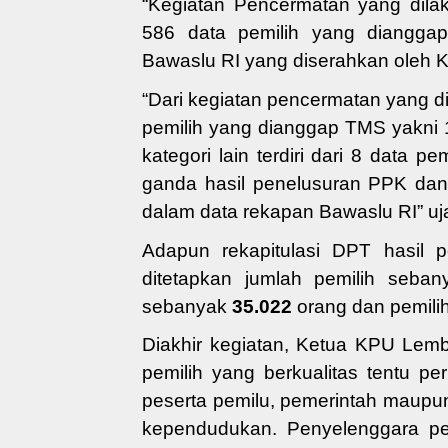
“Kegiatan Pencermatan yang dila
586 data pemilih yang diangg
Bawaslu RI
yang diserahkan oleh K
“Dari kegiatan pencermatan yang 
pemilih
yang dianggap
TMS
yakni 
kategori lain
terdiri dari 8 data pe
ganda hasil penelusuran PPK d
dalam data rekapan Bawaslu RI” uj
Adapun rekapitulasi DPT hasil 
ditetapkan jumlah pemilih seba
sebanyak
35.022
orang dan pemil
Diakhir kegiatan, Ketua KPU Lem
pemilih yang berkualitas
tentu
per
peserta pemilu
, pemerintah
maupun
kependudukan. Penyelenggara pem