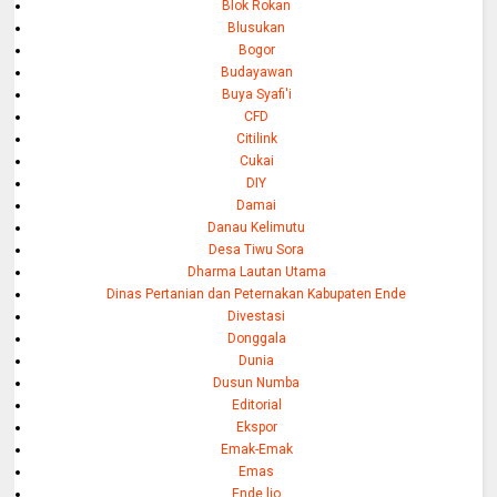
Blok Rokan
Blusukan
Bogor
Budayawan
Buya Syafi'i
CFD
Citilink
Cukai
DIY
Damai
Danau Kelimutu
Desa Tiwu Sora
Dharma Lautan Utama
Dinas Pertanian dan Peternakan Kabupaten Ende
Divestasi
Donggala
Dunia
Dusun Numba
Editorial
Ekspor
Emak-Emak
Emas
Ende lio