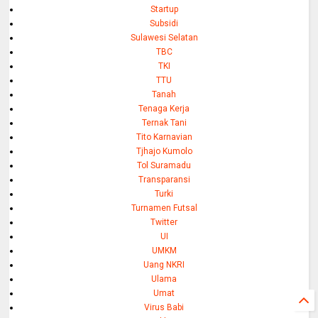
Startup
Subsidi
Sulawesi Selatan
TBC
TKI
TTU
Tanah
Tenaga Kerja
Ternak Tani
Tito Karnavian
Tjhajo Kumolo
Tol Suramadu
Transparansi
Turki
Turnamen Futsal
Twitter
UI
UMKM
Uang NKRI
Ulama
Umat
Virus Babi