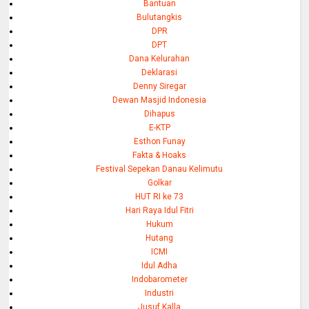
Bantuan
Bulutangkis
DPR
DPT
Dana Kelurahan
Deklarasi
Denny Siregar
Dewan Masjid Indonesia
Dihapus
E-KTP
Esthon Funay
Fakta & Hoaks
Festival Sepekan Danau Kelimutu
Golkar
HUT RI ke 73
Hari Raya Idul Fitri
Hukum
Hutang
ICMI
Idul Adha
Indobarometer
Industri
Jusuf Kalla