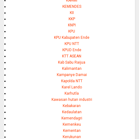
KAHMI
KEMENDES
KII
KKP
KNPI
KPU
KPU Kabupaten Ende
KPU NTT
KPUD Ende
KTT ASEAN
Kab Sabu Raijua
Kalimantan
Kampanye Damai
Kapolda NTT
Karel Lando
Karhutla
Kawasan hutan industri
Kebakaran
Kedaulatan
Kemendagri
Kemenkeu
Kementan
Kerukunan