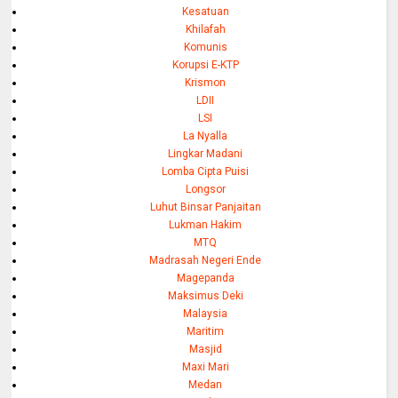
Kesatuan
Khilafah
Komunis
Korupsi E-KTP
Krismon
LDII
LSI
La Nyalla
Lingkar Madani
Lomba Cipta Puisi
Longsor
Luhut Binsar Panjaitan
Lukman Hakim
MTQ
Madrasah Negeri Ende
Magepanda
Maksimus Deki
Malaysia
Maritim
Masjid
Maxi Mari
Medan