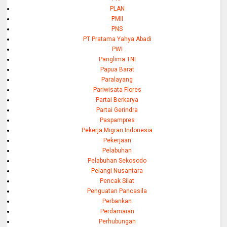
PLAN
PMII
PNS
PT Pratama Yahya Abadi
PWI
Panglima TNI
Papua Barat
Paralayang
Pariwisata Flores
Partai Berkarya
Partai Gerindra
Paspampres
Pekerja Migran Indonesia
Pekerjaan
Pelabuhan
Pelabuhan Sekosodo
Pelangi Nusantara
Pencak Silat
Penguatan Pancasila
Perbankan
Perdamaian
Perhubungan