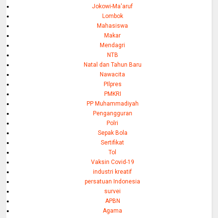
Jokowi-Ma'aruf
Lombok
Mahasiswa
Makar
Mendagri
NTB
Natal dan Tahun Baru
Nawacita
PIlpres
PMKRI
PP Muhammadiyah
Pengangguran
Polri
Sepak Bola
Sertifikat
Tol
Vaksin Covid-19
industri kreatif
persatuan Indonesia
survei
APBN
Agama