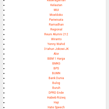
Keberagaman
Kelautan
MUI
Moeldoko
Pariwisata
Ramadhan
Regional
Reuni Alumni 212
Wiranto
Yenny Wahid
3 tahun Jokowi-JK
Alor
BBM 1 Harga
BMKG
BPS
BUMN
Bank Dunia
Bulog
Buruh
DPRD Ende
Habieb Rizieq
Haji
Hate Speech