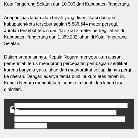
Kota Tangerang Selatan dan 10.000 dari Kabupaten Tangerang.
Adapun luas lahan atau tanah yang disertifikasi dari dua
kabupaten/kota tersebut adalah 5.886.544 meter persegi.
Jumlah tersebut terdiri dari 4.517.312 meter persegi lahan di
Kabupaten Tangerang dan 1.369.232 lahan di Kota Tangerang
Selatan.
Dalam sambutannya, Kepala Negara menyebutkan alasan
pemerintah terus mendorong percepatan pembagian sertifikat
karena banyaknya keluhan dari masyarakat setiap dirinya pergi
ke daerah. Dengan adanya tanda bukti hukum atas tanah ini,
Kepala Negara mengatakan, sengketa tanah dan lahan bisa
dihindari.
Kalau bukan berupa sertifikat masih bisa disengketakan.
Tapi kalau sudah pegang sertifikat, mau apa?” kata
Presiden di Indonesia Convention Exhibition (ICE) BSD
City, Tangerang.