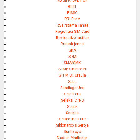
RD SIPRI SADIPUN
RDTL
RISSC
RRI Ende
RS Pratama Tanali
Registrasi SIM Card
Restorative justice
Rumah janda
SDA
SDM
SMA/SMK
STKIP Simbiosis
STPM St. Ursula
Sabu
Sandiaga Uno
Sejahtera
Seleksi CPNS
Sepak
Seskab
Setara Institute
Siklon tropis Seroja
Sontoloyo
Stadion Marilonga