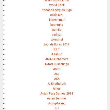
Wakil Bupati Ende
World Bank
Yohanes borgias Riga
coklit KPU
flores timur
larantuka
pemilu
radikal
toleransi
tour de flores 2017
23 T
4 Tahun
AMAN Flobamora
AMAN Nusabunga
ASDP
ASF
ASN
Al Khaththath
Anies
Asian Para Games 2018
Asian Sentinel
Asing-Aseng
BLT