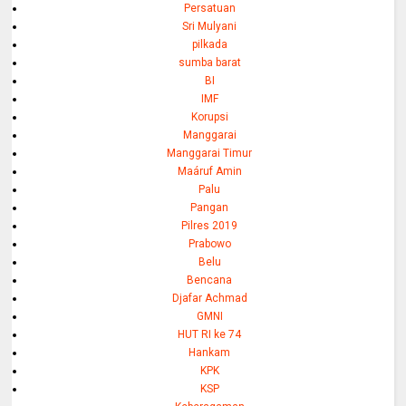
Persatuan
Sri Mulyani
pilkada
sumba barat
BI
IMF
Korupsi
Manggarai
Manggarai Timur
Maáruf Amin
Palu
Pangan
Pilres 2019
Prabowo
Belu
Bencana
Djafar Achmad
GMNI
HUT RI ke 74
Hankam
KPK
KSP