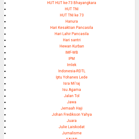
HUT HUT ke-73 Bhayangkara
HUT TNI
HUT TNI ke 73
Hanura
Hari Kesaktian Pancasila
Hari Lahir Pancasila
Hari santri
Hewan Kurban
IMF-WB
IPM
Imlek
Indonesia-RDTL
Iptu Yohanes Lede
Isra Mi'raj
Isu Agama
Jalan Tol
Jawa
Jemaah Haji
Johan Fredikson Yahya
Juara
Julie Laiskodat
Jurnalisme