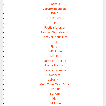
Esemka
Esports Indonesia
FKMA
FKUB ENDE
FPI
Festival Literasi
Festival Sandelwood
Festival Tenun Ikat
Final
Fitnah
GMNI Ende
GNPF MUI
Game of Thrones
Ganjar Pranowo
Gempa. Tsunami
Gerindra
Golkar NTT
Guru Tidak Tetap Ende
Gus Dur
HIV/Aids
HMI
HMI Ende