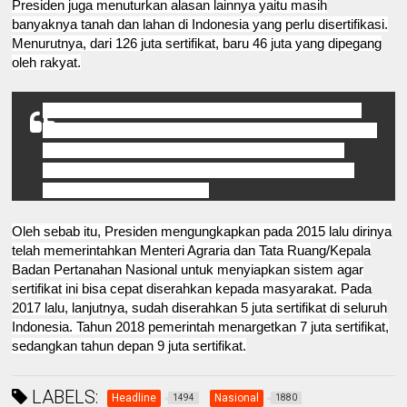
Presiden juga menuturkan alasan lainnya yaitu masih
banyaknya tanah dan lahan di Indonesia yang perlu disertifikasi.
Menurutnya, dari 126 juta sertifikat, baru 46 juta yang dipegang
oleh rakyat.
Dulu-dulu setahun hanya bisa mencetak 500-600 ribu.
Kalau 80 juta artinya apa? Masih butuh 160 tahun bapak,
ibu pegang sertifikat. Nunggu 160 tahun, bapak, ibu
sanggup enggak? Nunggu 160 tahun, sengketa akan
semakin banyak,” lanjutnya.
Oleh sebab itu, Presiden mengungkapkan pada 2015 lalu dirinya
telah memerintahkan Menteri Agraria dan Tata Ruang/Kepala
Badan Pertanahan Nasional untuk menyiapkan sistem agar
sertifikat ini bisa cepat diserahkan kepada masyarakat. Pada
2017 lalu, lanjutnya, sudah diserahkan 5 juta sertifikat di seluruh
Indonesia. Tahun 2018 pemerintah menargetkan 7 juta sertifikat,
sedangkan tahun depan 9 juta sertifikat.
LABELS:
Headline
Nasional
1494
1880