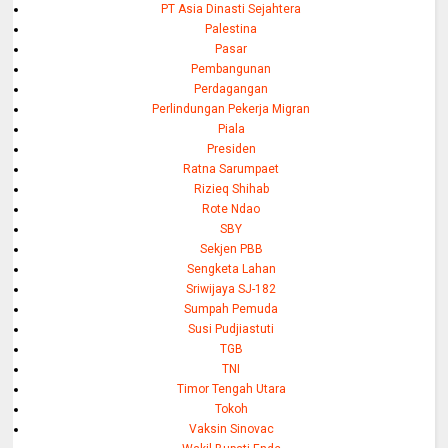
PT Asia Dinasti Sejahtera
Palestina
Pasar
Pembangunan
Perdagangan
Perlindungan Pekerja Migran
Piala
Presiden
Ratna Sarumpaet
Rizieq Shihab
Rote Ndao
SBY
Sekjen PBB
Sengketa Lahan
Sriwijaya SJ-182
Sumpah Pemuda
Susi Pudjiastuti
TGB
TNI
Timor Tengah Utara
Tokoh
Vaksin Sinovac