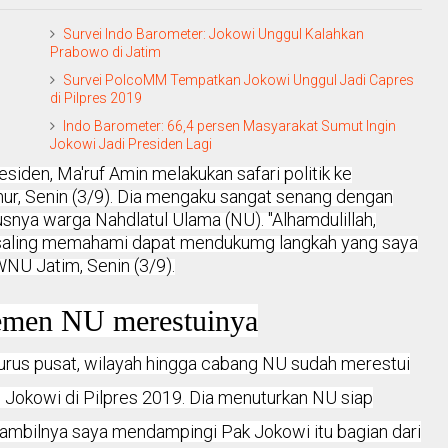
Survei Indo Barometer: Jokowi Unggul Kalahkan
Prabowo di Jatim
Survei PolcoMM Tempatkan Jokowi Unggul Jadi Capres
di Pilpres 2019
Indo Barometer: 66,4 persen Masyarakat Sumut Ingin
Jokowi Jadi Presiden Lagi
esiden, Ma'ruf Amin melakukan safari politik ke
ur, Senin (3/9). Dia mengaku sangat senang dengan
snya warga Nahdlatul Ulama (NU). "Alhamdulillah,
an saling memahami dapat mendukumg langkah yang saya
WNU Jatim, Senin (3/9).
elemen NU merestuinya
rus pusat, wilayah hingga cabang NU sudah merestui
Jokowi di Pilpres 2019. Dia menuturkan NU siap
ambilnya saya mendampingi Pak Jokowi itu bagian dari