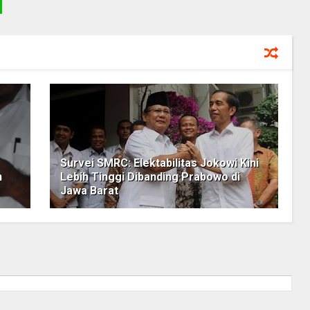
Survei SMRC: Elektabilitas Jokowi Kini
n
Lebih Tinggi Dibanding Prabowo di
Jawa Barat