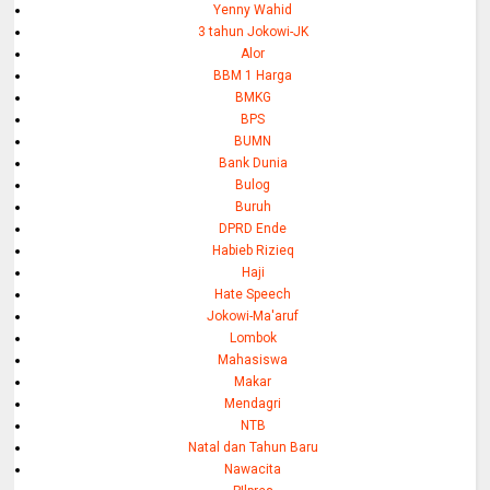
Yenny Wahid
3 tahun Jokowi-JK
Alor
BBM 1 Harga
BMKG
BPS
BUMN
Bank Dunia
Bulog
Buruh
DPRD Ende
Habieb Rizieq
Haji
Hate Speech
Jokowi-Ma'aruf
Lombok
Mahasiswa
Makar
Mendagri
NTB
Natal dan Tahun Baru
Nawacita