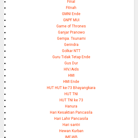
Final
Fitnah
GMNI Ende
GNPF MUI
Game of Thrones
Ganjar Pranowo
Gempa. Tsunami
Gerindra
Golkar NTT
Guru Tidak Tetap Ende
Gus Dur
HIV/Aids
HMI
HMI Ende
HUT HUT ke-73 Bhayangkara
HUT TNI
HUT TNI ke 73
Hanura
Hari Kesaktian Pancasila
Hari Lahir Pancasila
Hari santri
Hewan Kurban
IMF-WB