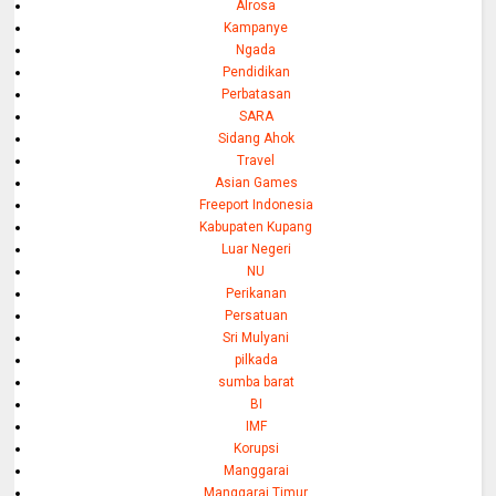
Alrosa
Kampanye
Ngada
Pendidikan
Perbatasan
SARA
Sidang Ahok
Travel
Asian Games
Freeport Indonesia
Kabupaten Kupang
Luar Negeri
NU
Perikanan
Persatuan
Sri Mulyani
pilkada
sumba barat
BI
IMF
Korupsi
Manggarai
Manggarai Timur