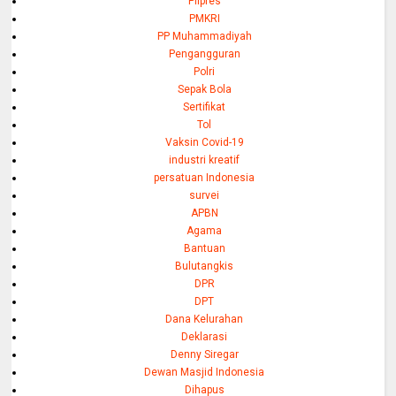
PIlpres
PMKRI
PP Muhammadiyah
Pengangguran
Polri
Sepak Bola
Sertifikat
Tol
Vaksin Covid-19
industri kreatif
persatuan Indonesia
survei
APBN
Agama
Bantuan
Bulutangkis
DPR
DPT
Dana Kelurahan
Deklarasi
Denny Siregar
Dewan Masjid Indonesia
Dihapus