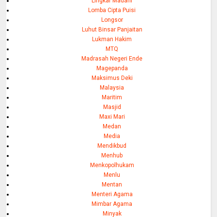
Lingkar Madani
Lomba Cipta Puisi
Longsor
Luhut Binsar Panjaitan
Lukman Hakim
MTQ
Madrasah Negeri Ende
Magepanda
Maksimus Deki
Malaysia
Maritim
Masjid
Maxi Mari
Medan
Media
Mendikbud
Menhub
Menkopolhukam
Menlu
Mentan
Menteri Agama
Mimbar Agama
Minyak