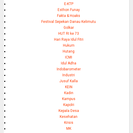
E-KTP
Esthon Funay
Fakta & Hoaks
Festival Sepekan Danau Kelimutu
Golkar
HUT RI ke 73
Hari Raya Idul Fitri
Hukum
Hutang
ICMI
Idul Adha
Indobarometer
Industri
Jusuf Kalla
KEIN
Kadin
Kampus
Kapolri
Kepala Desa
Kesehatan
Krisis
MK