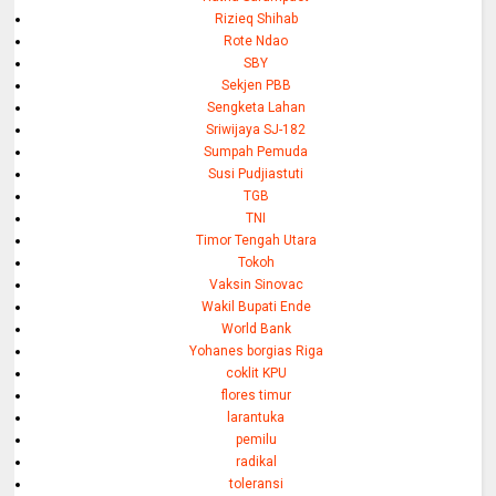
Rizieq Shihab
Rote Ndao
SBY
Sekjen PBB
Sengketa Lahan
Sriwijaya SJ-182
Sumpah Pemuda
Susi Pudjiastuti
TGB
TNI
Timor Tengah Utara
Tokoh
Vaksin Sinovac
Wakil Bupati Ende
World Bank
Yohanes borgias Riga
coklit KPU
flores timur
larantuka
pemilu
radikal
toleransi