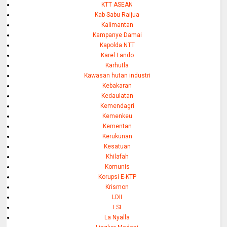
KTT ASEAN
Kab Sabu Raijua
Kalimantan
Kampanye Damai
Kapolda NTT
Karel Lando
Karhutla
Kawasan hutan industri
Kebakaran
Kedaulatan
Kemendagri
Kemenkeu
Kementan
Kerukunan
Kesatuan
Khilafah
Komunis
Korupsi E-KTP
Krismon
LDII
LSI
La Nyalla