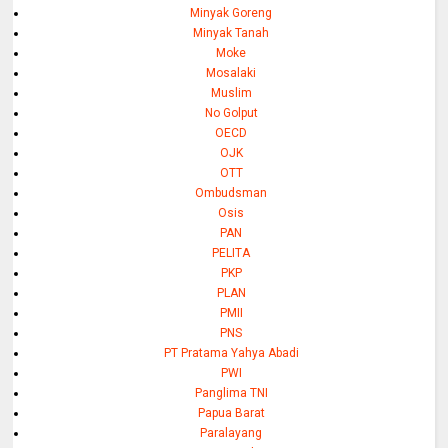
Minyak Goreng
Minyak Tanah
Moke
Mosalaki
Muslim
No Golput
OECD
OJK
OTT
Ombudsman
Osis
PAN
PELITA
PKP
PLAN
PMII
PNS
PT Pratama Yahya Abadi
PWI
Panglima TNI
Papua Barat
Paralayang