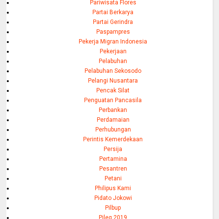
Pariwisata Flores
Partai Berkarya
Partai Gerindra
Paspampres
Pekerja Migran Indonesia
Pekerjaan
Pelabuhan
Pelabuhan Sekosodo
Pelangi Nusantara
Pencak Silat
Penguatan Pancasila
Perbankan
Perdamaian
Perhubungan
Perintis Kemerdekaan
Persija
Pertamina
Pesantren
Petani
Philipus Kami
Pidato Jokowi
Pilbup
Pileg 2019