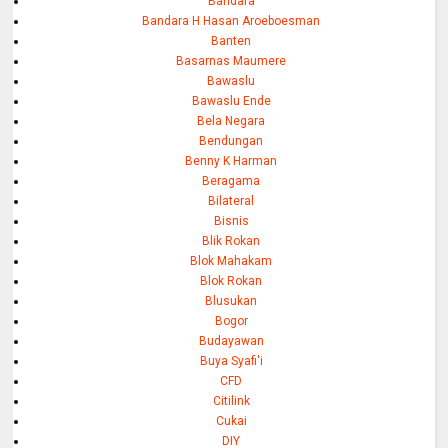
Bandara
Bandara H Hasan Aroeboesman
Banten
Basarnas Maumere
Bawaslu
Bawaslu Ende
Bela Negara
Bendungan
Benny K Harman
Beragama
Bilateral
Bisnis
Blik Rokan
Blok Mahakam
Blok Rokan
Blusukan
Bogor
Budayawan
Buya Syafi'i
CFD
Citilink
Cukai
DIY