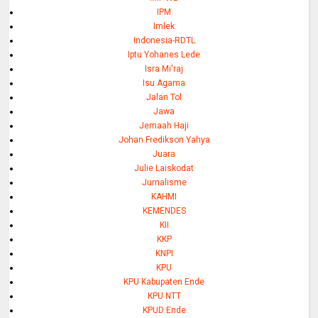
IPM
Imlek
Indonesia-RDTL
Iptu Yohanes Lede
Isra Mi'raj
Isu Agama
Jalan Tol
Jawa
Jemaah Haji
Johan Fredikson Yahya
Juara
Julie Laiskodat
Jurnalisme
KAHMI
KEMENDES
KII
KKP
KNPI
KPU
KPU Kabupaten Ende
KPU NTT
KPUD Ende