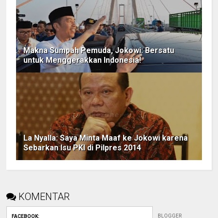
Makna Sumpah Pemuda, Jokowi: Bersatu
untuk Menggerakkan Indonesia!
La Nyalla: Saya Minta Maaf ke Jokowi karena
Sebarkan Isu PKI di Pilpres 2014
KOMENTAR
BLOGGER
FACEBOOK
: