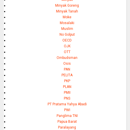
Minyak Goreng
Minyak Tanah
Moke
Mosalaki
Muslim
No Golput
OECD
OJK
OTT
Ombudsman
Osis
PAN
PELITA
PKP
PLAN
PMII
PNS
PT Pratama Yahya Abadi
PWI
Panglima TNI
Papua Barat
Paralayang