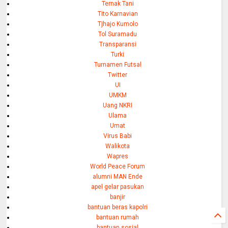
Ternak Tani
Tito Karnavian
Tjhajo Kumolo
Tol Suramadu
Transparansi
Turki
Turnamen Futsal
Twitter
UI
UMKM
Uang NKRI
Ulama
Umat
Virus Babi
Walikota
Wapres
World Peace Forum
alumni MAN Ende
apel gelar pasukan
banjir
bantuan beras kapolri
bantuan rumah
bantuan sosial