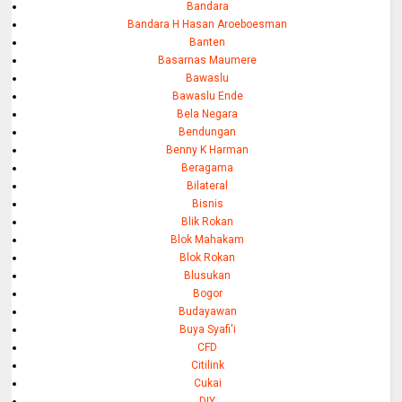
Bandara
Bandara H Hasan Aroeboesman
Banten
Basarnas Maumere
Bawaslu
Bawaslu Ende
Bela Negara
Bendungan
Benny K Harman
Beragama
Bilateral
Bisnis
Blik Rokan
Blok Mahakam
Blok Rokan
Blusukan
Bogor
Budayawan
Buya Syafi'i
CFD
Citilink
Cukai
DIY