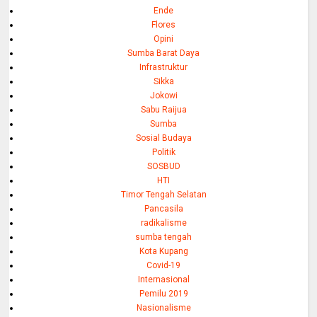
Ende
Flores
Opini
Sumba Barat Daya
Infrastruktur
Sikka
Jokowi
Sabu Raijua
Sumba
Sosial Budaya
Politik
SOSBUD
HTI
Timor Tengah Selatan
Pancasila
radikalisme
sumba tengah
Kota Kupang
Covid-19
Internasional
Pemilu 2019
Nasionalisme