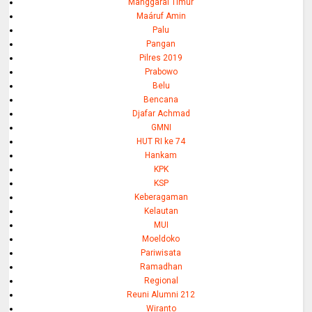
Manggarai Timur
Maáruf Amin
Palu
Pangan
Pilres 2019
Prabowo
Belu
Bencana
Djafar Achmad
GMNI
HUT RI ke 74
Hankam
KPK
KSP
Keberagaman
Kelautan
MUI
Moeldoko
Pariwisata
Ramadhan
Regional
Reuni Alumni 212
Wiranto