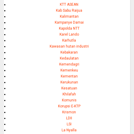
KTT ASEAN
Kab Sabu Raijua
Kalimantan
Kampanye Damai
Kapolda NTT
Karel Lando
Karhutla
Kawasan hutan industri
Kebakaran
Kedaulatan
Kemendagri
Kemenkeu
Kementan
Kerukunan
Kesatuan
Khilafah
Komunis
Korupsi E-KTP
Krismon
LDII
LSI
La Nyalla