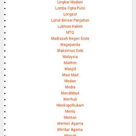
Lingkar Madani
Lomba Cipta Puisi
Longsor
Luhut Binsar Panjaitan
Lukman Hakim
MTQ
Madrasah Negeri Ende
Magepanda
Maksimus Deki
Malaysia
Maritim
Masjid
Maxi Mari
Medan
Media
Mendikbud
Menhub
Menkopolhukam
Menlu
Mentan
Menteri Agama
Mimbar Agama
Minyak