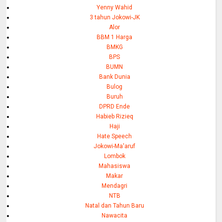
Yenny Wahid
3 tahun Jokowi-JK
Alor
BBM 1 Harga
BMKG
BPS
BUMN
Bank Dunia
Bulog
Buruh
DPRD Ende
Habieb Rizieq
Haji
Hate Speech
Jokowi-Ma'aruf
Lombok
Mahasiswa
Makar
Mendagri
NTB
Natal dan Tahun Baru
Nawacita