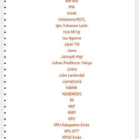
IMF-WB
IPM
Imlek
Indonesia-RDTL
Iptu Yohanes Lede
Isra Mi'raj
Isu Agama
Jalan Tol
Jawa
Jemaah Haji
Johan Fredikson Yahya
Juara
Julie Laiskodat
Jurnalisme
KAHMI
KEMENDES
KII
KKP
KNPI
KPU
KPU Kabupaten Ende
KPU NTT
KPUD Ende