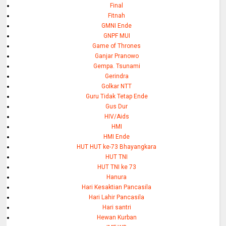
Final
Fitnah
GMNI Ende
GNPF MUI
Game of Thrones
Ganjar Pranowo
Gempa. Tsunami
Gerindra
Golkar NTT
Guru Tidak Tetap Ende
Gus Dur
HIV/Aids
HMI
HMI Ende
HUT HUT ke-73 Bhayangkara
HUT TNI
HUT TNI ke 73
Hanura
Hari Kesaktian Pancasila
Hari Lahir Pancasila
Hari santri
Hewan Kurban