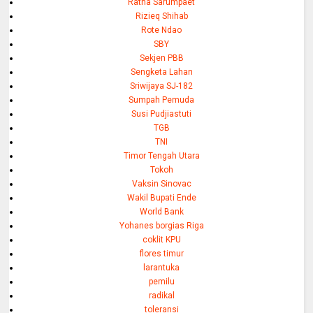
Ratna Sarumpaet
Rizieq Shihab
Rote Ndao
SBY
Sekjen PBB
Sengketa Lahan
Sriwijaya SJ-182
Sumpah Pemuda
Susi Pudjiastuti
TGB
TNI
Timor Tengah Utara
Tokoh
Vaksin Sinovac
Wakil Bupati Ende
World Bank
Yohanes borgias Riga
coklit KPU
flores timur
larantuka
pemilu
radikal
toleransi