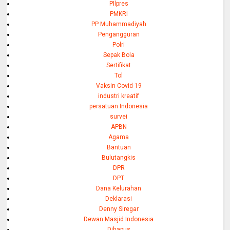
PIlpres
PMKRI
PP Muhammadiyah
Pengangguran
Polri
Sepak Bola
Sertifikat
Tol
Vaksin Covid-19
industri kreatif
persatuan Indonesia
survei
APBN
Agama
Bantuan
Bulutangkis
DPR
DPT
Dana Kelurahan
Deklarasi
Denny Siregar
Dewan Masjid Indonesia
Dihapus