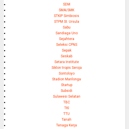
SDM
SMA/SMK
STKIP Simbiosis
STPM St. Ursula
Sabu
Sandiaga Uno
Sejahtera
Seleksi CPNS
Sepak
Seskab
Setara Institute
Siklon tropis Seroja
Sontoloyo
Stadion Marilonga
Startup
Subsidi
Sulawesi Selatan
TBC
TKI
TTU
Tanah
Tenaga Kerja