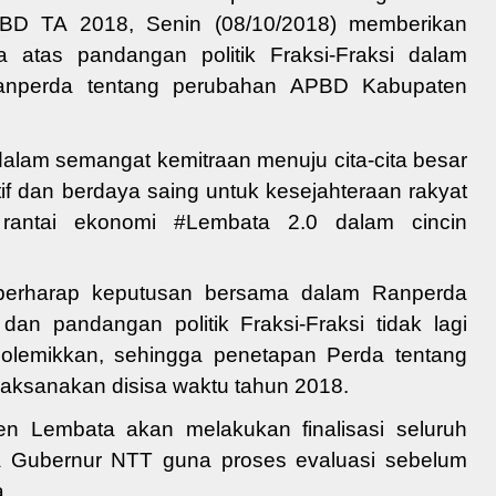
PBD TA 2018
, Senin (08/10/2018) memberikan
atas pandangan politik Fraksi-Fraksi dalam
Ranperda
tentang perubahan APBD
Kabupaten
dalam semangat ke
mitraan menuju cita-cita besar
if dan berdaya
saing untuk kes
ejahteraan rakyat
n rantai ekonomi #Lembata 2.0
dalam
cincin
berharap
keputusan bersama dalam
Ranperda
dan pandangan politik Fraksi-Fraksi tidak lagi
polemikkan
,
sehingga penetapan
Perda
tentang
aksanakan disisa waktu tahun 2018.
ten Lembata
akan
me
lakukan finalisasi seluruh
a Gubernur NTT guna proses evaluasi sebelum
a
.