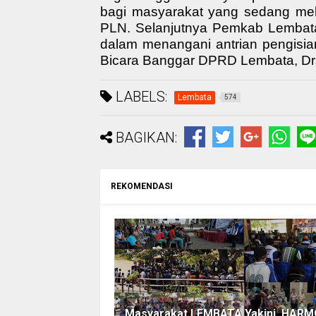
bagi masyarakat yang sedang
me
PLN
. Selanjutnya
Pemkab
Lemba
dalam menangani antrian pengisi
Bicara
Banggar DPRD Lembata
,
Dr
LABELS:
Lembata
574
BAGIKAN:
REKOMENDASI
Masyarakat LEMBATA Yakini, HARM