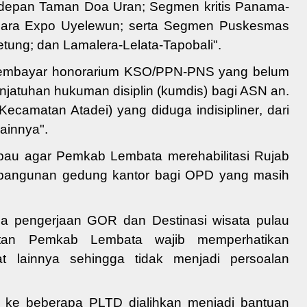
depan Taman Doa Uran
;
Segmen kritis Panama-
cara Expo Uyelewun
; serta
Segmen Puskesmas
etung;
dan
Lamalera-Lelata-Tapobali".
mbayar honorarium KS
O/PPN-PNS yang belum
enjatuhan hukuman disiplin (kumdis) bagi ASN an.
r Kecamatan A
tadei) yang diduga indisipliner
,
dari
lainnya"
.
bau
agar Pemkab
Lembata
merehabilitasi Rujab
mbangunan gedung kantor bagi OPD yang masih
a pengerjaan GOR dan Destinasi wisata pulau
tatan Pemkab
Lembata wajib
memperhatikan
 lainnya sehingga tidak menjadi persoalan
l ke beberapa PLTD dialihkan menjadi bantuan