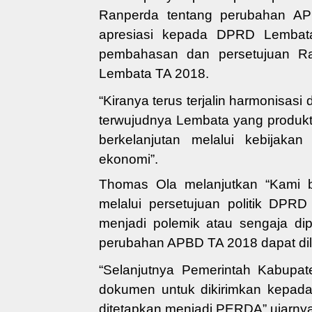
Ranperda tentang perubahan A
apresiasi kepada DPRD Lembata 
pembahasan dan persetujuan 
Lembata
TA 2018
.
“Kiranya
terus
terjalin
harmonisasi 
terwujudnya
Lembata yang produkt
berkelanjutan melalui kebijaka
ekonomi
”
.
Thomas Ola melanjutkan “Kami 
melalui persetujuan politik DPRD 
menjadi pol
emik atau sengaja di
perubahan APBD TA 2018 dapat dil
“
Selanjutnya Pem
erintah Kabupa
dokumen untuk dikirimkan kepad
ditetapkan menjadi PERDA
” ujarny