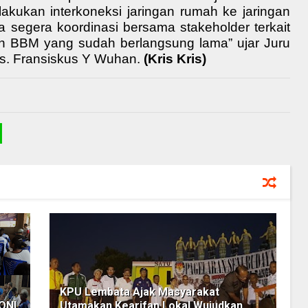
lakukan interkoneksi
jaringan rumah ke jaringan
ta
segera koordinasi bersama stakeholder terkait
an BBM
yang sudah berlangsung lama” ujar Juru
s. Fransiskus Y Wuhan.
(Kris Kris)
KPU Lembata Ajak Masyarakat
ONI
Utamakan Kearifan Lokal Wujudkan