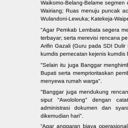
Waikomo-Belang-Bel
ame segmen 
Wairiang
;
Ruas me
nuju puncak a
Wulandoni-Lewuka; Katekeja-Waip
"Agar Pemkab Lembata
segera
me
terbayar
; serta m
erevisi rencana p
Arifin Gazali (Guru pada SDI Duli
kumdis pemecatan kejenis kumdis 
"Selain itu juga Banggar menghim
Bupati serta memprioritaskan pe
menyewa
rumah warga"
.
"Banggar juga
mendukung rencan
siput "Awololong" dengan ca
administrasi dokumen
dan syarat
dikemudian hari"
.
“
Agar
anggaran biaya operasiona