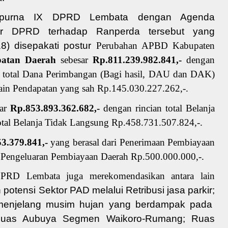
ipurna IX DPRD Lembata dengan Agenda
ar DPRD terhadap Ranperda
tersebut yang
18) disepakati postur
Perubahan APBD Kabupaten
atan Daerah
sebesar
Rp.811.239.982.841,-
dengan
- total Dana Perimbangan (Bagi hasil, DAU dan DAK)
ain Pendapatan yang sah Rp.145.030.227.262,-.
sar
Rp.853.893.362.682,-
dengan rincian total Belanja
tal Belanja Tidak Langsung Rp.458.731.507.824,-.
3.379.841,-
yang berasal dari Penerimaan Pembiayaan
 Pengeluaran Pembiayaan Daerah Rp.500.000.000,-.
DPRD Lembata juga merekomendasikan antara lain
 potensi Sektor PA
D melalui Retribusi jasa park
i
r
;
 menjelang musim hujan yang berdampak pada
ua
s Aubuya Segmen Waikoro-Rumang
;
Ruas