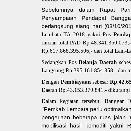
Sebelumnya dalam
Rapat Par
Penyampaian Pendapat Bangg
berlangsung siang hari (08/10/20
Lembata TA 2018 yakni
Pos
Pendap
rincian total PAD Rp.48.341.360.073,
Rp.617.868.395.506,- dan total Lain-L
Sedangkan Pos
Belanja
Daerah
sebe
Langsung Rp.395.161.854.858,- dan to
Dengan
Pembiayaan
sebesar
Rp.42.65
Daerah Rp.43.153.379.841,- dikurangi
Dalam kegiatan tersebut, Banggar 
"
Pemkab
Lembata
perlu optimalkan
pengerjaan beberapa ruas jalan
mobilisasi hasil komoditi
yakni
R