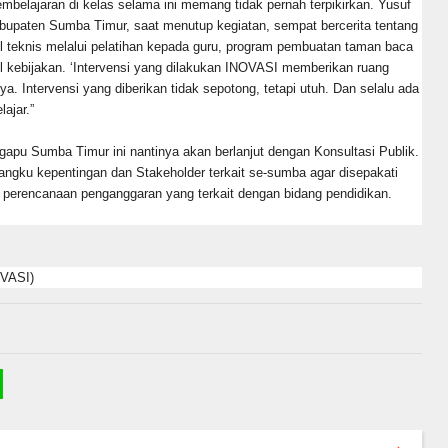
belajaran di kelas selama ini memang tidak pernah terpikirkan. Yusuf
upaten Sumba Timur, saat menutup kegiatan, sempat bercerita tentang
l teknis melalui pelatihan kepada guru, program pembuatan taman baca
el kebijakan. ‘Intervensi yang dilakukan INOVASI memberikan ruang
a. Intervensi yang diberikan tidak sepotong, tetapi utuh. Dan selalu ada
lajar.”
gapu Sumba Timur ini nantinya akan berlanjut dengan Konsultasi Publik.
angku kepentingan dan Stakeholder terkait se-sumba agar disepakati
 perencanaan penganggaran yang terkait dengan bidang pendidikan.
OVASI)