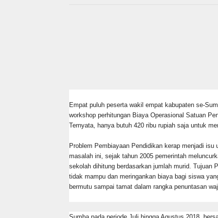
Empat puluh peserta wakil empat kabupaten se-Sum
workshop perhitungan Biaya Operasional Satuan Pend
Ternyata, hanya butuh 420 ribu rupiah saja untuk m
Problem Pembiayaan Pendidikan kerap menjadi isu 
masalah ini, sejak tahun 2005 pemerintah meluncu
sekolah dihitung berdasarkan jumlah murid. Tujua
tidak mampu dan meringankan biaya bagi siswa yang
bermutu sampai tamat dalam rangka penuntasan wajib
Sumba pada periode Juli hingga Agustus 2018, ber