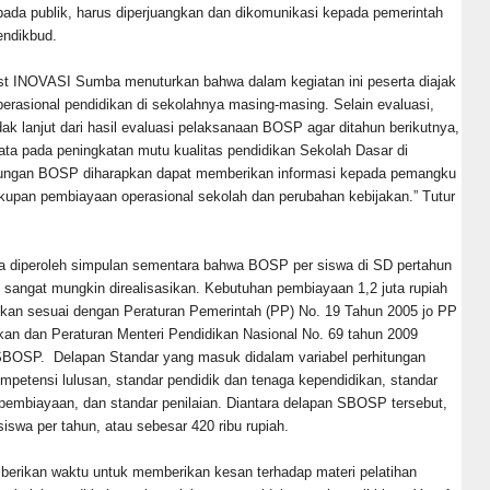
epada publik, harus diperjuangkan dan dikomunikasi kepada pemerintah
endikbud.
t INOVASI Sumba menuturkan bahwa dalam kegiatan ini peserta diajak
asional pendidikan di sekolahnya masing-masing. Selain evaluasi,
dak lanjut dari hasil evaluasi pelaksanaan BOSP agar ditahun berikutnya,
a pada peningkatan mutu kualitas pendidikan Sekolah Dasar di
tungan BOSP diharapkan dapat memberikan informasi kepada pemangku
kupan pembiayaan operasional sekolah dan perubahan kebijakan.” Tutur
ata diperoleh simpulan sementara bahwa BOSP per siswa di SD pertahun
an sangat mungkin direalisasikan. Kebutuhan pembiayaan 1,2 juta rupiah
apkan sesuai dengan Peraturan Pemerintah (PP) No. 19 Tahun 2005 jo PP
kan dan Peraturan Menteri Pendidikan Nasional No. 69 tahun 2009
-SBOSP. Delapan Standar yang masuk didalam variabel perhitungan
mpetensi lulusan, standar pendidik dan tenaga kependidikan, standar
 pembiayaan, dan standar penilaian. Diantara delapan SBOSP tersebut,
siswa per tahun, atau sebesar 420 ribu rupiah.
iberikan waktu untuk memberikan kesan terhadap materi pelatihan