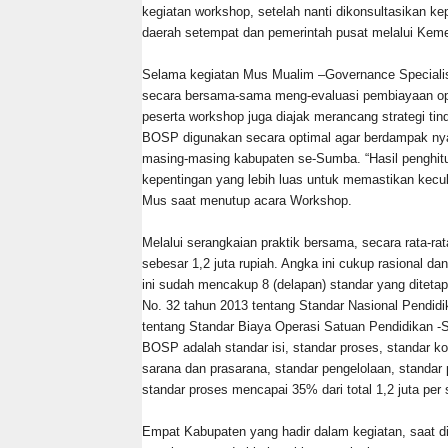
kegiatan workshop, setelah nanti dikonsultasikan k
daerah setempat dan pemerintah pusat melalui Kem
Selama kegiatan Mus Mualim –Governance Specialis
secara bersama-sama meng-evaluasi pembiayaan oper
peserta workshop juga diajak merancang strategi tin
BOSP digunakan secara optimal agar berdampak nyat
masing-masing kabupaten se-Sumba. “Hasil penghi
kepentingan yang lebih luas untuk memastikan kecu
Mus saat menutup acara Workshop.
Melalui serangkaian praktik bersama, secara rata-r
sebesar 1,2 juta rupiah. Angka ini cukup rasional d
ini sudah mencakup 8 (delapan) standar yang ditet
No. 32 tahun 2013 tentang Standar Nasional Pendidi
tentang Standar Biaya Operasi Satuan Pendidikan 
BOSP adalah standar isi, standar proses, standar ko
sarana dan prasarana, standar pengelolaan, standar
standar proses mencapai 35% dari total 1,2 juta per 
Empat Kabupaten yang hadir dalam kegiatan, saat d