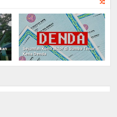
gkan
Sejumlah Kontraktor di Sumba Timur
Kena Denda