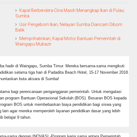
Kapal Berbendera Cina Masih Menangkap Ikan di Pulau
Sumba
Usir Pengebom Ikan, Nelayan Sumba Diancam Dibom
Balik
Memprihatinkan, Kapal Motor Bantuan Pemerintah di
Waingapu Mubazir
ba hadir di Waingapu, Sumba Timur. Mereka bersama-sama mengikuti
idikan selama tiga hari di Padadita Beach Hotel, 15-17 November 2018.
enuntaskan buta aksara di Sumba!
utama bagi perencanaan penganggaran pemerintah. Untuk mengatasi
rkan program Bantuan Operasional Sekolah (BOS). Besaran BOS kepada
n Program BOS untuk membebaskan biaya pendidikan bagi siswa yang
 lain agar mereka memperoleh layanan pendidikan dasar yang lebih
 belajar 9 tahun.
sama-sama dengan INOVASI -Program kerja sama antara Pemerintah