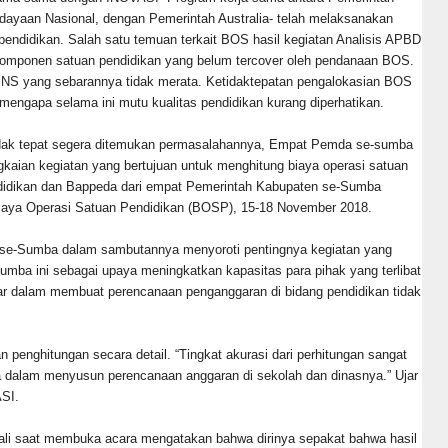
dayaan Nasional, dengan Pemerintah Australia- telah melaksanakan
pendidikan. Salah satu temuan terkait BOS hasil kegiatan Analisis APBD
 komponen satuan pendidikan yang belum tercover oleh pendanaan BOS.
NS yang sebarannya tidak merata. Ketidaktepatan pengalokasian BOS
engapa selama ini mutu kualitas pendidikan kurang diperhatikan.
dak tepat segera ditemukan permasalahannya, Empat Pemda se-sumba
an kegiatan yang bertujuan untuk menghitung biaya operasi satuan
didikan dan Bappeda dari empat Pemerintah Kabupaten se-Sumba
Biaya Operasi Satuan Pendidikan (BOSP), 15-18 November 2018.
n se-Sumba dalam sambutannya menyoroti pentingnya kegiatan yang
ba ini sebagai upaya meningkatkan kapasitas para pihak yang terlibat
ar dalam membuat perencanaan penganggaran di bidang pendidikan tidak
n penghitungan secara detail. “Tingkat akurasi dari perhitungan sangat
 dalam menyusun perencanaan anggaran di sekolah dan dinasnya.” Ujar
SI.
wali saat membuka acara mengatakan bahwa dirinya sepakat bahwa hasil