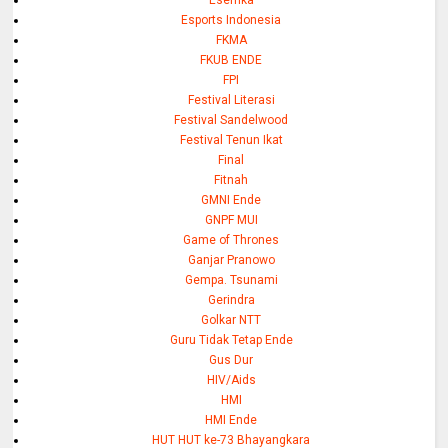
Esemka
Esports Indonesia
FKMA
FKUB ENDE
FPI
Festival Literasi
Festival Sandelwood
Festival Tenun Ikat
Final
Fitnah
GMNI Ende
GNPF MUI
Game of Thrones
Ganjar Pranowo
Gempa. Tsunami
Gerindra
Golkar NTT
Guru Tidak Tetap Ende
Gus Dur
HIV/Aids
HMI
HMI Ende
HUT HUT ke-73 Bhayangkara