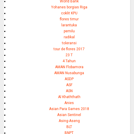
World Bank
Yohanes borgias Riga
coklit KPU
flores timur
larantuka
pemilu
radikal
toleransi
tour de flores 2017
23 T
4 Tahun
AMAN Flobamora
AMAN Nusabunga
ASDP
ASF
ASN
Al Khaththath
Anies
Asian Para Games 2018
Asian Sentinel
Asing-Aseng
BLT
BNPT