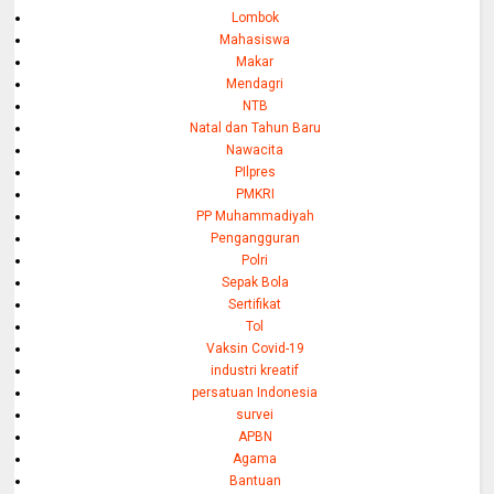
Lombok
Mahasiswa
Makar
Mendagri
NTB
Natal dan Tahun Baru
Nawacita
PIlpres
PMKRI
PP Muhammadiyah
Pengangguran
Polri
Sepak Bola
Sertifikat
Tol
Vaksin Covid-19
industri kreatif
persatuan Indonesia
survei
APBN
Agama
Bantuan