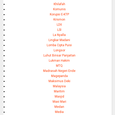
Khilafah
Komunis
Korupsi E-KTP
Krismon
LDII
LSI
La Nyalla
Lingkar Madani
Lomba Cipta Puisi
Longsor
Luhut Binsar Panjaitan
Lukman Hakim
MTQ
Madrasah Negeri Ende
Magepanda
Maksimus Deki
Malaysia
Maritim
Masjid
Maxi Mari
Medan
Media