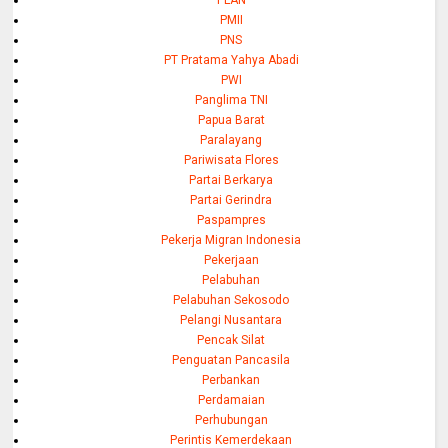
PLAN
PMII
PNS
PT Pratama Yahya Abadi
PWI
Panglima TNI
Papua Barat
Paralayang
Pariwisata Flores
Partai Berkarya
Partai Gerindra
Paspampres
Pekerja Migran Indonesia
Pekerjaan
Pelabuhan
Pelabuhan Sekosodo
Pelangi Nusantara
Pencak Silat
Penguatan Pancasila
Perbankan
Perdamaian
Perhubungan
Perintis Kemerdekaan