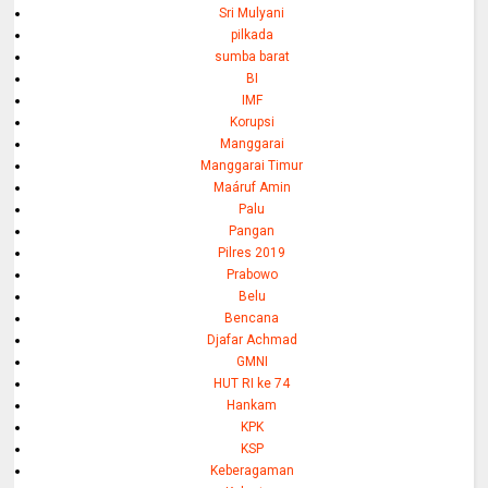
Sri Mulyani
pilkada
sumba barat
BI
IMF
Korupsi
Manggarai
Manggarai Timur
Maáruf Amin
Palu
Pangan
Pilres 2019
Prabowo
Belu
Bencana
Djafar Achmad
GMNI
HUT RI ke 74
Hankam
KPK
KSP
Keberagaman