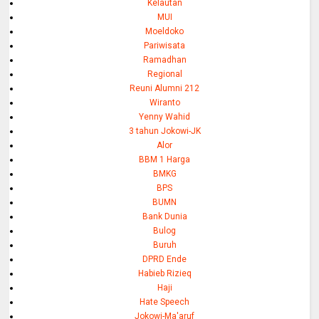
Kelautan
MUI
Moeldoko
Pariwisata
Ramadhan
Regional
Reuni Alumni 212
Wiranto
Yenny Wahid
3 tahun Jokowi-JK
Alor
BBM 1 Harga
BMKG
BPS
BUMN
Bank Dunia
Bulog
Buruh
DPRD Ende
Habieb Rizieq
Haji
Hate Speech
Jokowi-Ma'aruf