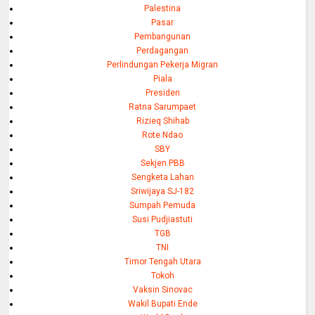
Palestina
Pasar
Pembangunan
Perdagangan
Perlindungan Pekerja Migran
Piala
Presiden
Ratna Sarumpaet
Rizieq Shihab
Rote Ndao
SBY
Sekjen PBB
Sengketa Lahan
Sriwijaya SJ-182
Sumpah Pemuda
Susi Pudjiastuti
TGB
TNI
Timor Tengah Utara
Tokoh
Vaksin Sinovac
Wakil Bupati Ende