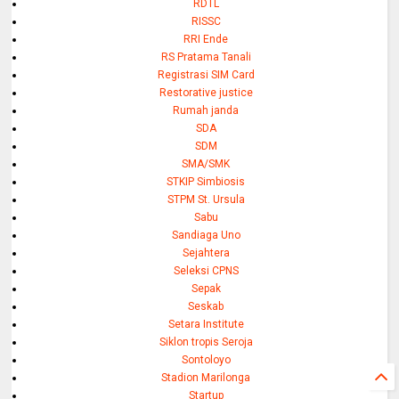
RDTL
RISSC
RRI Ende
RS Pratama Tanali
Registrasi SIM Card
Restorative justice
Rumah janda
SDA
SDM
SMA/SMK
STKIP Simbiosis
STPM St. Ursula
Sabu
Sandiaga Uno
Sejahtera
Seleksi CPNS
Sepak
Seskab
Setara Institute
Siklon tropis Seroja
Sontoloyo
Stadion Marilonga
Startup