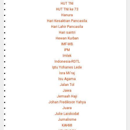
HUT TNI
HUT TNI ke 73
Hanura
Hari Kesaktian Pancasila
Hari Lahir Pancasila
Hari santri
Hewan Kurban
IMF-WB
IPM
Imlek
Indonesia-RDTL
Iptu Yohanes Lede
Isra Mi'raj
Isu Agama
Jalan Tol
Jawa
Jemaah Haji
Johan Fredikson Yahya
Juara
Julie Laiskodat
Jurnalisme
KAHMI