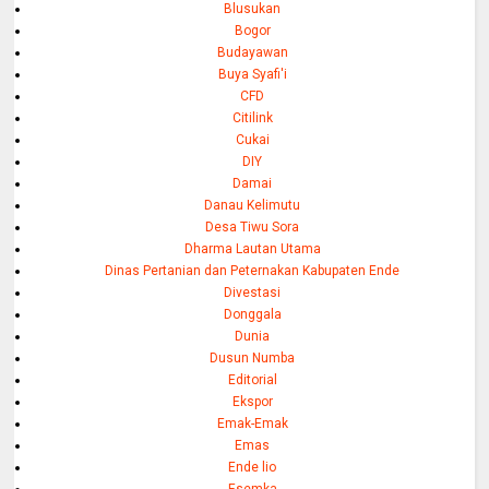
Blusukan
Bogor
Budayawan
Buya Syafi'i
CFD
Citilink
Cukai
DIY
Damai
Danau Kelimutu
Desa Tiwu Sora
Dharma Lautan Utama
Dinas Pertanian dan Peternakan Kabupaten Ende
Divestasi
Donggala
Dunia
Dusun Numba
Editorial
Ekspor
Emak-Emak
Emas
Ende lio