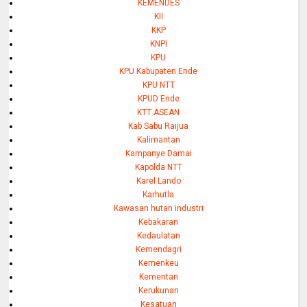
KEMENDES
KII
KKP
KNPI
KPU
KPU Kabupaten Ende
KPU NTT
KPUD Ende
KTT ASEAN
Kab Sabu Raijua
Kalimantan
Kampanye Damai
Kapolda NTT
Karel Lando
Karhutla
Kawasan hutan industri
Kebakaran
Kedaulatan
Kemendagri
Kemenkeu
Kementan
Kerukunan
Kesatuan