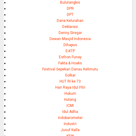
Bulutangkis
DPR
DPT
Dana Kelurahan
Deklarasi
Denny Siregar
Dewan Masjid Indonesia
Dihapus
E-KTP
Esthon Funay
Fakta & Hoaks
Festival Sepekan Danau Kelimutu
Golkar
HUT RI ke 73
Hari Raya Idul Fitri
Hukum
Hutang
ICMI
Idul Adha
Indobarometer
Industri
Jusuf Kalla