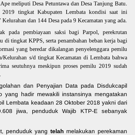
e Ape meliputi Desa Petuntawa dan Desa Tanjung Batu.
2019 tingkat Kabupaten Lembata kondisi saat ini
 7 Kelurahan dan 144 Desa pada 9 Kecamatan yang ada.
 pada pembiayaan saksi bagi Parpol, perekrutan
u di tingkat KPPS, serta penambahan beban kerja bagi
rmasi yang beredar dikalangan penyelenggara pemilu
/Kelurahan s/d tingkat Kecamatan di Lembata bahwa
rima seutuhnya meskipun proses pemilu 2019 sudah
.
golahan dan Penyajian Data
pada
Disdukcapil
o
yang hadir mewakili instansinya
mengatakan
il
Lembata
keadaan 28 Oktober 2018 yakni
dari
9.608 jiwa
, penduduk
Wajib
KTP-E
sebanyak
ut, penduduk yang
telah
melakukan pe
rekam
an