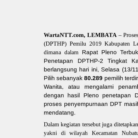
WartaNTT.com, LEMBATA
– Proses
(DPTHP) Pemilu 2019 Kabupaten Lem
dimana dalam
Rapat Pleno Terbu
Penetapan DPTHP-2 Tingkat K
berlangsung hari ini, Selasa (13
Pilih sebanyak
80.289
pemilih terdir
Wanita, atau mengalami penamb
dengan hasil Pleno penetapan D
proses penyempurnaan DPT masih
mendatang.
Dalam kegiatan tersebut juga ditetap
yakni di wilayah Kecamatan Nubatu