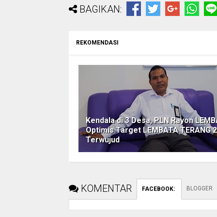
BAGIKAN:
REKOMENDASI
Kendala di 3 Desa, PLN Rayon LEM
Optimis Target LEMBATA TERANG 
Terwujud
KOMENTAR
BLOGGER
FACEBOOK
: