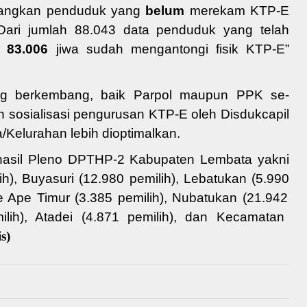
dangkan penduduk yang
belum
merekam
KTP-E
Dari jumlah 88.043 data penduduk yang telah
k
83.006
jiwa sudah mengantongi fisik
KTP-E
”
g berkembang, baik Parpol maupun PPK se-
an
sosialisasi pengurusan KTP-E oleh Disdukcapil
a
/Kelurahan
lebih
dioptimalkan
.
 hasil Pleno DPTHP-2 Kabupaten Lembata yakni
ih
), Buyasuri (
12.980
pemilih
), Lebatukan (
5.990
le Ape Timur (
3.385
pemilih
), Nubatukan (
21.942
ilih
), Atadei (
4.871
pemilih
), dan Kecamatan
s)