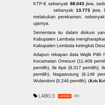
KTP-E
sebanyak
88.043
jiwa
, se
sebanyak
13.773
jiwa.
melakukan perekaman, sebanya
ujarnya.
Sementara itu
dalam diskusi
yan
Kabupaten Lembata mengharapk
Kabupaten Lembata ketingkat Des
Adapun rekapan data Wajib Pilih
Kecamatan Omesuri (
11.409
pemil
pemilih
), Ile Ape (
8.317
pemilih
), I
pemilih
), Nagawutung (
6.149
pem
Wulandoni (
5.246
pemilih
).
(
Kris Kri
LABELS:
Lembata
574