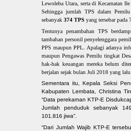
Lewoleba Utara, serta di Kecamatan Il
Sehingga jumlah TPS dalam Pemilu 
sebanyak
374 TPS
yang tersebar pada
Tentunya penambahan TPS berdampak
tambahan personil penyelenggara pemil
PPS maupun PPL. Apalagi adanya info
maupun Pengawas Pemilu tingkat Desa
hak-hak keuangan mereka belum dite
berjalan sejak bulan Juli 2018 yang lalu
Sementara itu,
Kepala Seksi Pen
Kabupaten Lembata
,
Christina Tir
“
Data perekaman KTP-E Disdukcap
Jumlah penduduk sebanyak
14
101.816 jiwa
”.
“Dari Jumlah Wajib KTP-E terseb