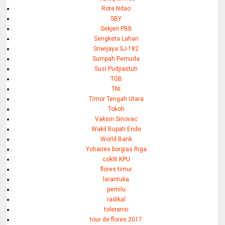
Rote Ndao
SBY
Sekjen PBB
Sengketa Lahan
Sriwijaya SJ-182
Sumpah Pemuda
Susi Pudjiastuti
TGB
TNI
Timor Tengah Utara
Tokoh
Vaksin Sinovac
Wakil Bupati Ende
World Bank
Yohanes borgias Riga
coklit KPU
flores timur
larantuka
pemilu
radikal
toleransi
tour de flores 2017