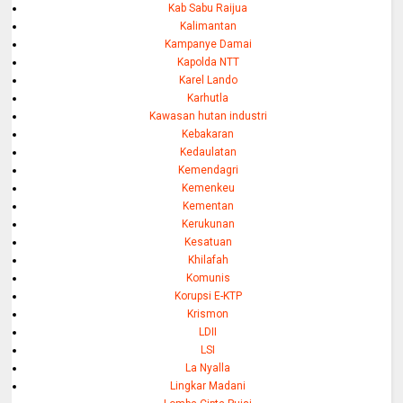
Kab Sabu Raijua
Kalimantan
Kampanye Damai
Kapolda NTT
Karel Lando
Karhutla
Kawasan hutan industri
Kebakaran
Kedaulatan
Kemendagri
Kemenkeu
Kementan
Kerukunan
Kesatuan
Khilafah
Komunis
Korupsi E-KTP
Krismon
LDII
LSI
La Nyalla
Lingkar Madani