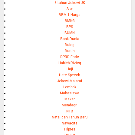
3 tahun Jokowi-JK
Alor
BBM 1 Harga
BMKG
BPS
BUMN
Bank Dunia
Bulog
Buruh
DPRD Ende
Habieb Rizieq
Haji
Hate Speech
Jokowi-Ma'aruf
Lombok
Mahasiswa
Makar
Mendagri
NTB
Natal dan Tahun Baru
Nawacita
PIlpres