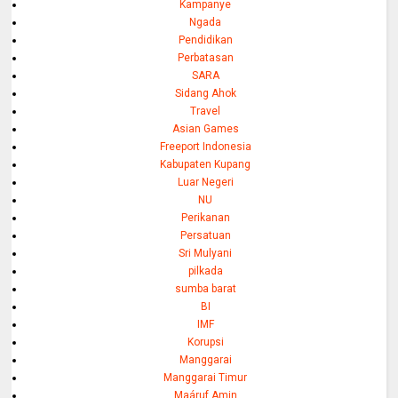
Kampanye
Ngada
Pendidikan
Perbatasan
SARA
Sidang Ahok
Travel
Asian Games
Freeport Indonesia
Kabupaten Kupang
Luar Negeri
NU
Perikanan
Persatuan
Sri Mulyani
pilkada
sumba barat
BI
IMF
Korupsi
Manggarai
Manggarai Timur
Maáruf Amin