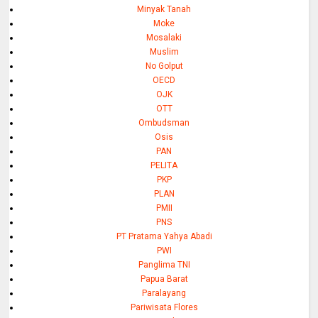
Minyak Tanah
Moke
Mosalaki
Muslim
No Golput
OECD
OJK
OTT
Ombudsman
Osis
PAN
PELITA
PKP
PLAN
PMII
PNS
PT Pratama Yahya Abadi
PWI
Panglima TNI
Papua Barat
Paralayang
Pariwisata Flores