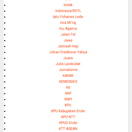
Imlek
Indonesia-RDTL
Iptu Yohanes Lede
Isra Mi'raj
Isu Agama
Jalan Tol
Jawa
Jemaah Haji
Johan Fredikson Yahya
Juara
Julie Laiskodat
Jurnalisme
KAHMI
KEMENDES
KII
KKP
KNPI
KPU
KPU Kabupaten Ende
KPU NTT
KPUD Ende
KTT ASEAN