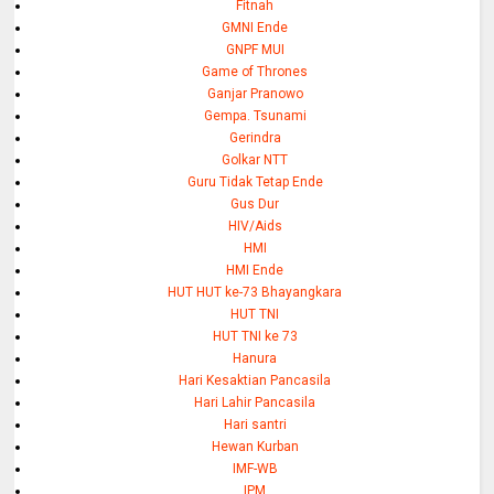
Fitnah
GMNI Ende
GNPF MUI
Game of Thrones
Ganjar Pranowo
Gempa. Tsunami
Gerindra
Golkar NTT
Guru Tidak Tetap Ende
Gus Dur
HIV/Aids
HMI
HMI Ende
HUT HUT ke-73 Bhayangkara
HUT TNI
HUT TNI ke 73
Hanura
Hari Kesaktian Pancasila
Hari Lahir Pancasila
Hari santri
Hewan Kurban
IMF-WB
IPM