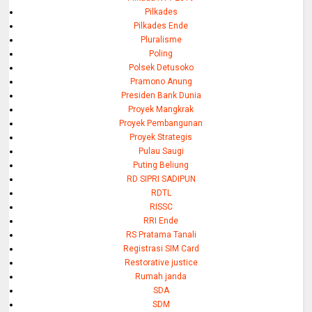
Pilkades
Pilkades Ende
Pluralisme
Poling
Polsek Detusoko
Pramono Anung
Presiden Bank Dunia
Proyek Mangkrak
Proyek Pembangunan
Proyek Strategis
Pulau Saugi
Puting Beliung
RD SIPRI SADIPUN
RDTL
RISSC
RRI Ende
RS Pratama Tanali
Registrasi SIM Card
Restorative justice
Rumah janda
SDA
SDM