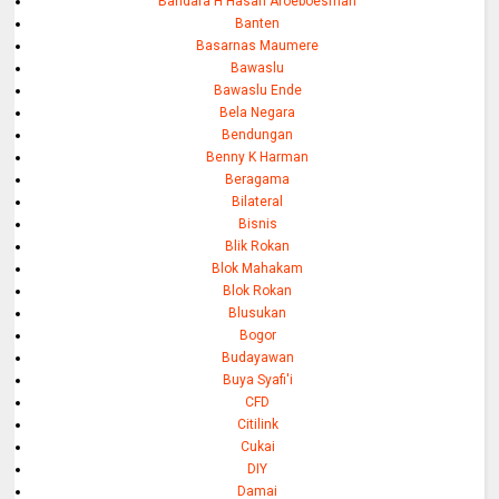
Bandara H Hasan Aroeboesman
Banten
Basarnas Maumere
Bawaslu
Bawaslu Ende
Bela Negara
Bendungan
Benny K Harman
Beragama
Bilateral
Bisnis
Blik Rokan
Blok Mahakam
Blok Rokan
Blusukan
Bogor
Budayawan
Buya Syafi'i
CFD
Citilink
Cukai
DIY
Damai