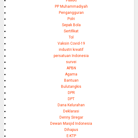
PMKRI
PP Muhammadiyah
Pengangguran
Polri
Sepak Bola
Sertifikat
Tol
Vaksin Covid-19
industri kreatif
persatuan Indonesia
survei
APBN
Agama
Bantuan
Bulutangkis
DPR
DPT
Dana Kelurahan
Deklarasi
Denny Siregar
Dewan Masjid Indonesia
Dihapus
E-KTP