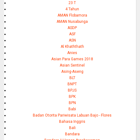
23 T
4 Tahun
AMAN Flobamora
AMAN Nusabunga
ASDP
ASF
ASN
Al Khaththath
Anies
Asian Para Games 2018
Asian Sentinel
Asing-Aseng
BLT
BNPT
BPJS
BPK
BPN
Babi
Badan Otorita Pariwisata Labuan Bajo - Flores
Bahasa Inggris
Bali
Bandara