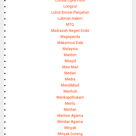
Lomba Cipta Puisi
Longsor
Luhut Binsar Panjaitan
Lukman Hakim
MTQ
Madrasah Negeri Ende
Magepanda
Maksimus Deki
Malaysia
Maritim
Masjid
Maxi Mari
Medan
Media
Mendikbud
Menhub
Menkopolhukam
Menlu
Mentan
Menteri Agama
Mimbar Agama
Minyak
Minyak Goreng