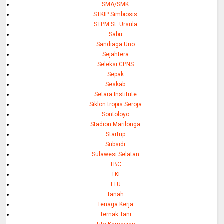
SMA/SMK
STKIP Simbiosis
STPM St. Ursula
Sabu
Sandiaga Uno
Sejahtera
Seleksi CPNS
Sepak
Seskab
Setara Institute
Siklon tropis Seroja
Sontoloyo
Stadion Marilonga
Startup
Subsidi
Sulawesi Selatan
TBC
TKI
TTU
Tanah
Tenaga Kerja
Ternak Tani