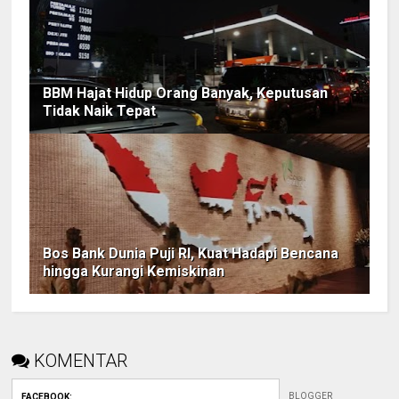
BBM Hajat Hidup Orang Banyak, Keputusan
Tidak Naik Tepat
Bos Bank Dunia Puji RI, Kuat Hadapi Bencana
hingga Kurangi Kemiskinan
KOMENTAR
BLOGGER
FACEBOOK
: