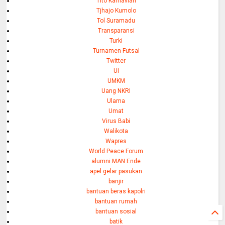
Tito Karnavian
Tjhajo Kumolo
Tol Suramadu
Transparansi
Turki
Turnamen Futsal
Twitter
UI
UMKM
Uang NKRI
Ulama
Umat
Virus Babi
Walikota
Wapres
World Peace Forum
alumni MAN Ende
apel gelar pasukan
banjir
bantuan beras kapolri
bantuan rumah
bantuan sosial
batik