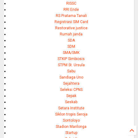
RISSC
RRI Ende
RS Pratama Tanali
Registrasi SIM Card
Restorative justice
Rumah janda
SDA
SDM
SMA/SMK
STKIP Simbiosis
STPM St. Ursula
Sabu
Sandiaga Uno
Sejahtera
Seleksi CPNS
Sepak
Seskab
Setara Institute
Siklon tropis Seroja
Sontoloyo
Stadion Marilonga
Startup