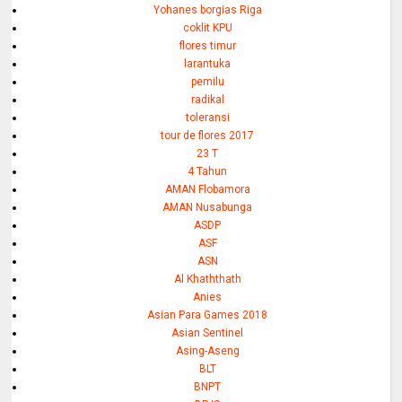
Yohanes borgias Riga
coklit KPU
flores timur
larantuka
pemilu
radikal
toleransi
tour de flores 2017
23 T
4 Tahun
AMAN Flobamora
AMAN Nusabunga
ASDP
ASF
ASN
Al Khaththath
Anies
Asian Para Games 2018
Asian Sentinel
Asing-Aseng
BLT
BNPT