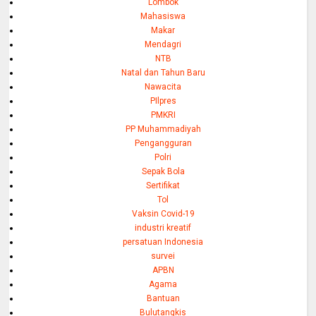
Lombok
Mahasiswa
Makar
Mendagri
NTB
Natal dan Tahun Baru
Nawacita
PIlpres
PMKRI
PP Muhammadiyah
Pengangguran
Polri
Sepak Bola
Sertifikat
Tol
Vaksin Covid-19
industri kreatif
persatuan Indonesia
survei
APBN
Agama
Bantuan
Bulutangkis