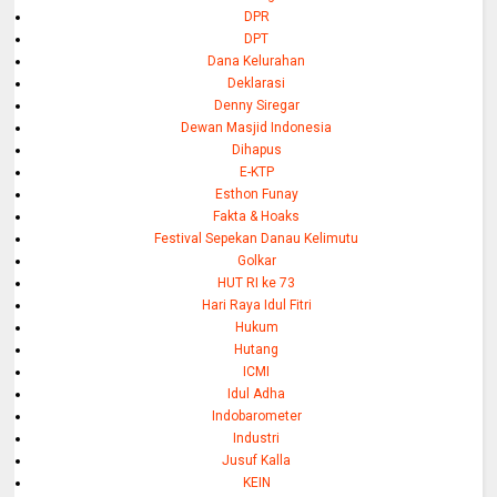
DPR
DPT
Dana Kelurahan
Deklarasi
Denny Siregar
Dewan Masjid Indonesia
Dihapus
E-KTP
Esthon Funay
Fakta & Hoaks
Festival Sepekan Danau Kelimutu
Golkar
HUT RI ke 73
Hari Raya Idul Fitri
Hukum
Hutang
ICMI
Idul Adha
Indobarometer
Industri
Jusuf Kalla
KEIN