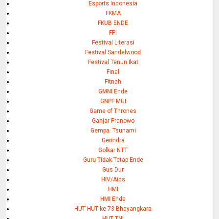
Esports Indonesia
FKMA
FKUB ENDE
FPI
Festival Literasi
Festival Sandelwood
Festival Tenun Ikat
Final
Fitnah
GMNI Ende
GNPF MUI
Game of Thrones
Ganjar Pranowo
Gempa. Tsunami
Gerindra
Golkar NTT
Guru Tidak Tetap Ende
Gus Dur
HIV/Aids
HMI
HMI Ende
HUT HUT ke-73 Bhayangkara
HUT TNI