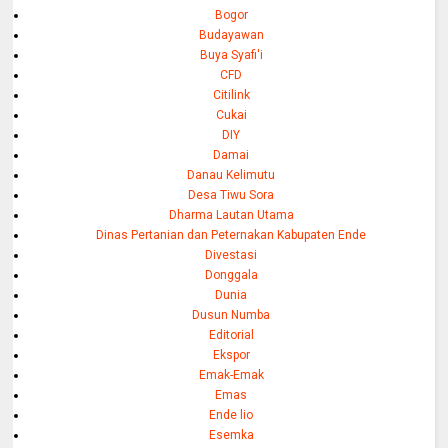
Bogor
Budayawan
Buya Syafi'i
CFD
Citilink
Cukai
DIY
Damai
Danau Kelimutu
Desa Tiwu Sora
Dharma Lautan Utama
Dinas Pertanian dan Peternakan Kabupaten Ende
Divestasi
Donggala
Dunia
Dusun Numba
Editorial
Ekspor
Emak-Emak
Emas
Ende lio
Esemka