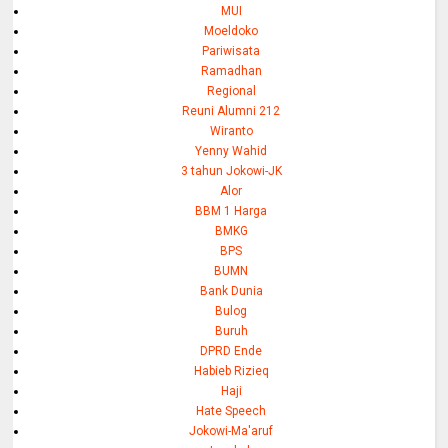
MUI
Moeldoko
Pariwisata
Ramadhan
Regional
Reuni Alumni 212
Wiranto
Yenny Wahid
3 tahun Jokowi-JK
Alor
BBM 1 Harga
BMKG
BPS
BUMN
Bank Dunia
Bulog
Buruh
DPRD Ende
Habieb Rizieq
Haji
Hate Speech
Jokowi-Ma'aruf