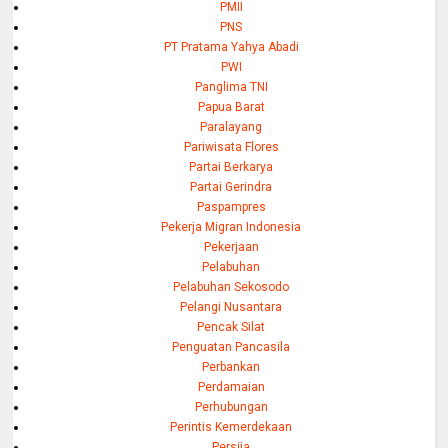
PMII
PNS
PT Pratama Yahya Abadi
PWI
Panglima TNI
Papua Barat
Paralayang
Pariwisata Flores
Partai Berkarya
Partai Gerindra
Paspampres
Pekerja Migran Indonesia
Pekerjaan
Pelabuhan
Pelabuhan Sekosodo
Pelangi Nusantara
Pencak Silat
Penguatan Pancasila
Perbankan
Perdamaian
Perhubungan
Perintis Kemerdekaan
Persija