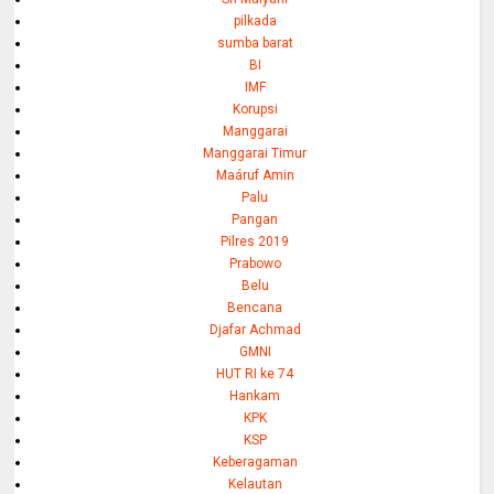
pilkada
sumba barat
BI
IMF
Korupsi
Manggarai
Manggarai Timur
Maáruf Amin
Palu
Pangan
Pilres 2019
Prabowo
Belu
Bencana
Djafar Achmad
GMNI
HUT RI ke 74
Hankam
KPK
KSP
Keberagaman
Kelautan