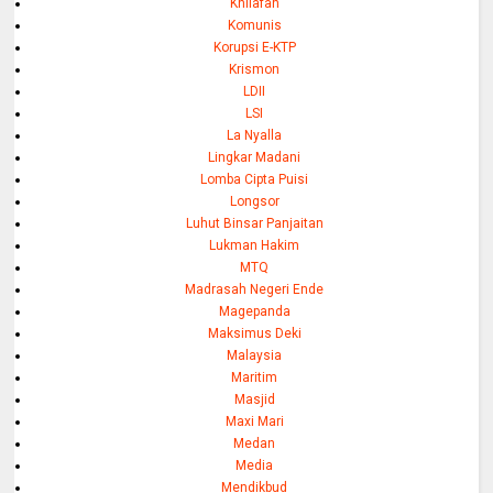
Khilafah
Komunis
Korupsi E-KTP
Krismon
LDII
LSI
La Nyalla
Lingkar Madani
Lomba Cipta Puisi
Longsor
Luhut Binsar Panjaitan
Lukman Hakim
MTQ
Madrasah Negeri Ende
Magepanda
Maksimus Deki
Malaysia
Maritim
Masjid
Maxi Mari
Medan
Media
Mendikbud