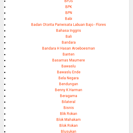
BPJS
BPK
BPN
Babi
Badan Otorita Pariwisata Labuan Bajo - Flores
Bahasa Inggris
Bali
Bandara
Bandara H Hasan Aroeboesman
Banten
Basarnas Maumere
Bawaslu
Bawaslu Ende
Bela Negara
Bendungan
Benny K Harman
Beragama
Bilateral
Bisnis
Blik Rokan
Blok Mahakam
Blok Rokan
Blusukan