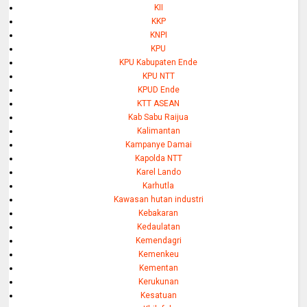
KII
KKP
KNPI
KPU
KPU Kabupaten Ende
KPU NTT
KPUD Ende
KTT ASEAN
Kab Sabu Raijua
Kalimantan
Kampanye Damai
Kapolda NTT
Karel Lando
Karhutla
Kawasan hutan industri
Kebakaran
Kedaulatan
Kemendagri
Kemenkeu
Kementan
Kerukunan
Kesatuan