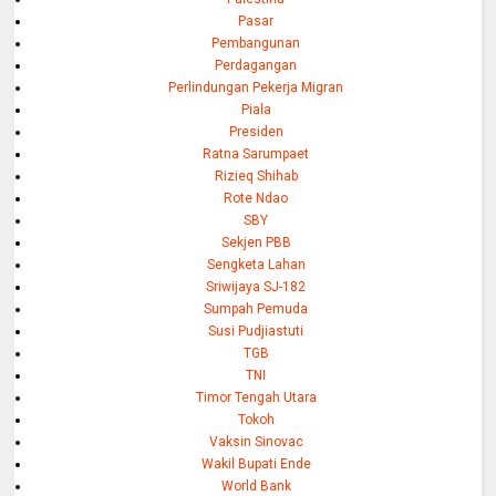
Pasar
Pembangunan
Perdagangan
Perlindungan Pekerja Migran
Piala
Presiden
Ratna Sarumpaet
Rizieq Shihab
Rote Ndao
SBY
Sekjen PBB
Sengketa Lahan
Sriwijaya SJ-182
Sumpah Pemuda
Susi Pudjiastuti
TGB
TNI
Timor Tengah Utara
Tokoh
Vaksin Sinovac
Wakil Bupati Ende
World Bank