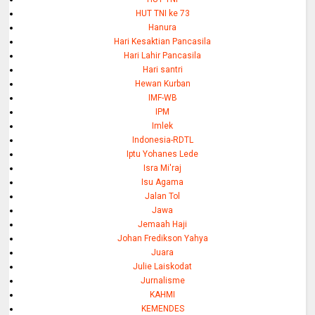
HUT TNI ke 73
Hanura
Hari Kesaktian Pancasila
Hari Lahir Pancasila
Hari santri
Hewan Kurban
IMF-WB
IPM
Imlek
Indonesia-RDTL
Iptu Yohanes Lede
Isra Mi'raj
Isu Agama
Jalan Tol
Jawa
Jemaah Haji
Johan Fredikson Yahya
Juara
Julie Laiskodat
Jurnalisme
KAHMI
KEMENDES