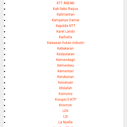
KTT ASEAN
Kab Sabu Raijua
Kalimantan
Kampanye Damai
Kapolda NTT
Karel Lando
Karhutla
Kawasan hutan industri
Kebakaran
Kedaulatan
Kemendagri
Kemenkeu
Kementan
Kerukunan
Kesatuan
Khilafah
Komunis
Korupsi E-KTP
Krismon
LDII
LSI
La Nyalla