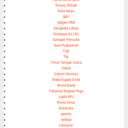
Rizieq Shihab
Rote Ndao
SBY
Sekjen PBB
Sengketa Lahan
Sriwijaya SJ-182
Sumpah Pemuda
Susi Pudjiastuti
TGB
TNI
Timor Tengah Utara
Tokoh
Vaksin Sinovac
Wakil Bupati Ende
World Bank
Yohanes borgias Riga
coklit KPU
flores timur
larantuka
pemilu
radikal
toleransi