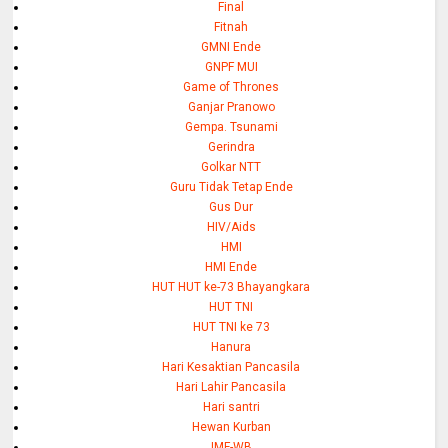
Final
Fitnah
GMNI Ende
GNPF MUI
Game of Thrones
Ganjar Pranowo
Gempa. Tsunami
Gerindra
Golkar NTT
Guru Tidak Tetap Ende
Gus Dur
HIV/Aids
HMI
HMI Ende
HUT HUT ke-73 Bhayangkara
HUT TNI
HUT TNI ke 73
Hanura
Hari Kesaktian Pancasila
Hari Lahir Pancasila
Hari santri
Hewan Kurban
IMF-WB