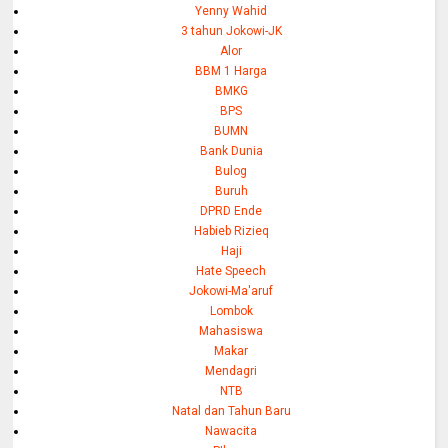
Yenny Wahid
3 tahun Jokowi-JK
Alor
BBM 1 Harga
BMKG
BPS
BUMN
Bank Dunia
Bulog
Buruh
DPRD Ende
Habieb Rizieq
Haji
Hate Speech
Jokowi-Ma'aruf
Lombok
Mahasiswa
Makar
Mendagri
NTB
Natal dan Tahun Baru
Nawacita