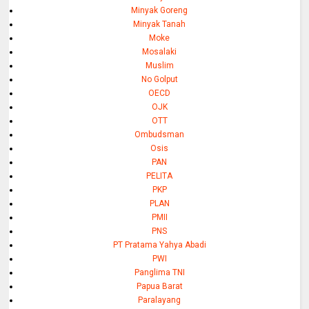
Minyak Goreng
Minyak Tanah
Moke
Mosalaki
Muslim
No Golput
OECD
OJK
OTT
Ombudsman
Osis
PAN
PELITA
PKP
PLAN
PMII
PNS
PT Pratama Yahya Abadi
PWI
Panglima TNI
Papua Barat
Paralayang