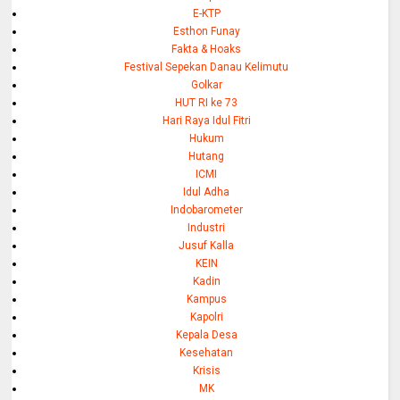
E-KTP
Esthon Funay
Fakta & Hoaks
Festival Sepekan Danau Kelimutu
Golkar
HUT RI ke 73
Hari Raya Idul Fitri
Hukum
Hutang
ICMI
Idul Adha
Indobarometer
Industri
Jusuf Kalla
KEIN
Kadin
Kampus
Kapolri
Kepala Desa
Kesehatan
Krisis
MK