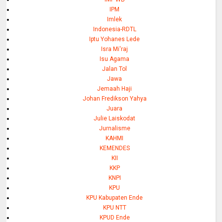
IPM
Imlek
Indonesia-RDTL
Iptu Yohanes Lede
Isra Mi'raj
Isu Agama
Jalan Tol
Jawa
Jemaah Haji
Johan Fredikson Yahya
Juara
Julie Laiskodat
Jurnalisme
KAHMI
KEMENDES
KII
KKP
KNPI
KPU
KPU Kabupaten Ende
KPU NTT
KPUD Ende