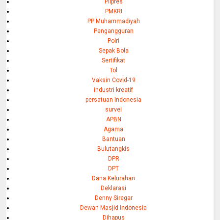
PIlpres
PMKRI
PP Muhammadiyah
Pengangguran
Polri
Sepak Bola
Sertifikat
Tol
Vaksin Covid-19
industri kreatif
persatuan Indonesia
survei
APBN
Agama
Bantuan
Bulutangkis
DPR
DPT
Dana Kelurahan
Deklarasi
Denny Siregar
Dewan Masjid Indonesia
Dihapus