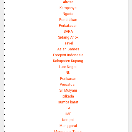
Alrosa
Kampanye
Ngada
Pendidikan
Perbatasan
SARA
Sidang Ahok
Travel
Asian Games
Freeport Indonesia
Kabupaten Kupang
Luar Negeri
NU
Perikanan
Persatuan
Sri Mulyani
pilkada
sumba barat
BI
IMF
Korupsi
Manggarai
Manggarai Timur