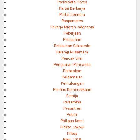
Pariwisata Flores
Partai Berkarya
Partai Gerindra
Paspampres
Pekerja Migran Indonesia
Pekerjaan
Pelabuhan
Pelabuhan Sekosodo
Pelangi Nusantara
Pencak Silat
Penguatan Pancasila
Perbankan
Perdamaian
Perhubungan
Perintis Kemerdekaan
Persija
Pertamina
Pesantren
Petani
Philipus Kami
Pidato Jokowi
Pilbup
Pileg 2019