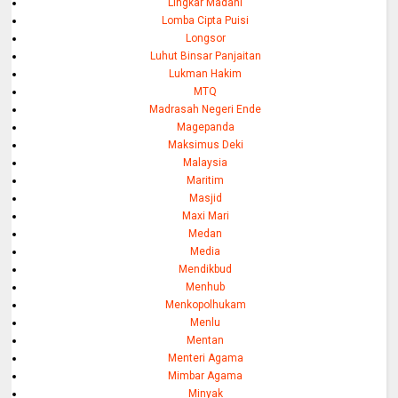
Lingkar Madani
Lomba Cipta Puisi
Longsor
Luhut Binsar Panjaitan
Lukman Hakim
MTQ
Madrasah Negeri Ende
Magepanda
Maksimus Deki
Malaysia
Maritim
Masjid
Maxi Mari
Medan
Media
Mendikbud
Menhub
Menkopolhukam
Menlu
Mentan
Menteri Agama
Mimbar Agama
Minyak