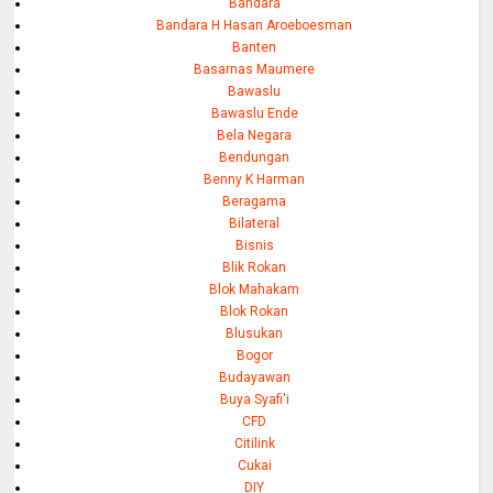
Bandara
Bandara H Hasan Aroeboesman
Banten
Basarnas Maumere
Bawaslu
Bawaslu Ende
Bela Negara
Bendungan
Benny K Harman
Beragama
Bilateral
Bisnis
Blik Rokan
Blok Mahakam
Blok Rokan
Blusukan
Bogor
Budayawan
Buya Syafi'i
CFD
Citilink
Cukai
DIY