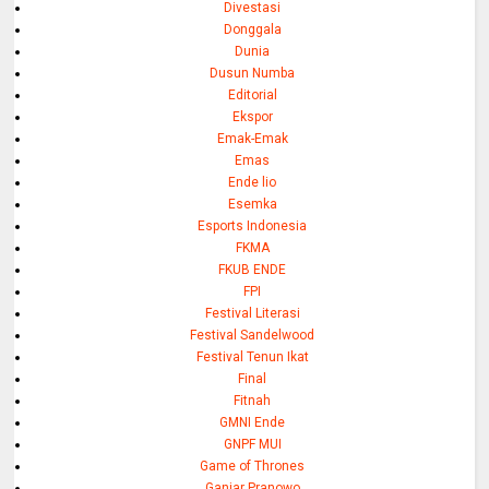
Divestasi
Donggala
Dunia
Dusun Numba
Editorial
Ekspor
Emak-Emak
Emas
Ende lio
Esemka
Esports Indonesia
FKMA
FKUB ENDE
FPI
Festival Literasi
Festival Sandelwood
Festival Tenun Ikat
Final
Fitnah
GMNI Ende
GNPF MUI
Game of Thrones
Ganjar Pranowo