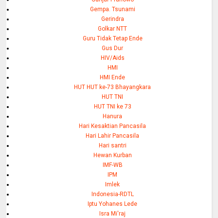
Gempa. Tsunami
Gerindra
Golkar NTT
Guru Tidak Tetap Ende
Gus Dur
HIV/Aids
HMI
HMI Ende
HUT HUT ke-73 Bhayangkara
HUT TNI
HUT TNI ke 73
Hanura
Hari Kesaktian Pancasila
Hari Lahir Pancasila
Hari santri
Hewan Kurban
IMF-WB
IPM
Imlek
Indonesia-RDTL
Iptu Yohanes Lede
Isra Mi'raj