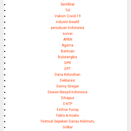
Sertifikat
Tol
Vaksin Covid-19
industri kreatif
persatuan Indonesia
survei
APBN
Agama
Bantuan
Bulutangkis
DPR
DPT
Dana Kelurahan
Deklarasi
Denny Siregar
Dewan Masjid Indonesia
Dihapus
E-KTP
Esthon Funay
Fakta & Hoaks
Festival Sepekan Danau Kelimutu
Golkar