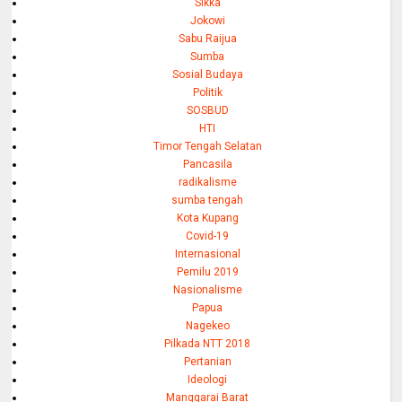
Sikka
Jokowi
Sabu Raijua
Sumba
Sosial Budaya
Politik
SOSBUD
HTI
Timor Tengah Selatan
Pancasila
radikalisme
sumba tengah
Kota Kupang
Covid-19
Internasional
Pemilu 2019
Nasionalisme
Papua
Nagekeo
Pilkada NTT 2018
Pertanian
Ideologi
Manggarai Barat