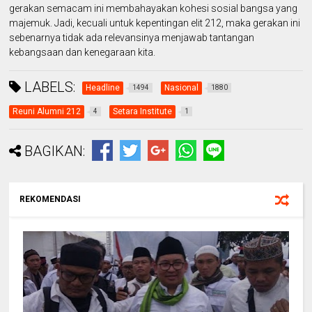
gerakan semacam ini membahayakan kohesi sosial bangsa yang
majemuk. Jadi, kecuali untuk kepentingan elit 212, maka gerakan ini
sebenarnya tidak ada relevansinya menjawab tantangan
kebangsaan dan kenegaraan kita.
LABELS:
Headline
Nasional
1494
1880
Reuni Alumni 212
Setara Institute
4
1
BAGIKAN:
REKOMENDASI