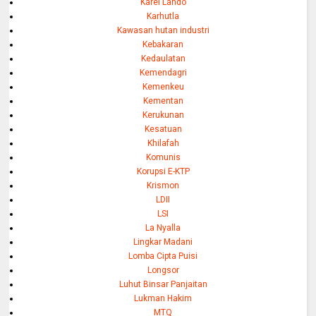
Karel Lando
Karhutla
Kawasan hutan industri
Kebakaran
Kedaulatan
Kemendagri
Kemenkeu
Kementan
Kerukunan
Kesatuan
Khilafah
Komunis
Korupsi E-KTP
Krismon
LDII
LSI
La Nyalla
Lingkar Madani
Lomba Cipta Puisi
Longsor
Luhut Binsar Panjaitan
Lukman Hakim
MTQ