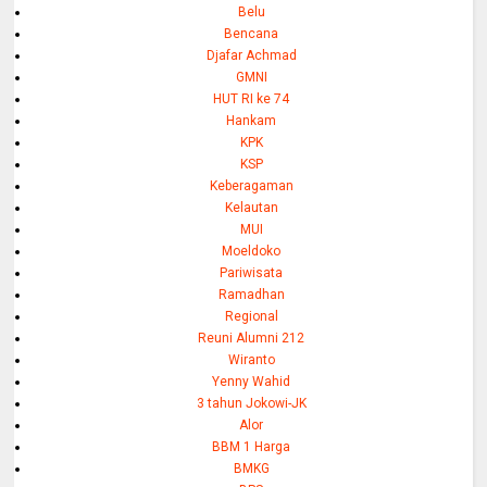
Belu
Bencana
Djafar Achmad
GMNI
HUT RI ke 74
Hankam
KPK
KSP
Keberagaman
Kelautan
MUI
Moeldoko
Pariwisata
Ramadhan
Regional
Reuni Alumni 212
Wiranto
Yenny Wahid
3 tahun Jokowi-JK
Alor
BBM 1 Harga
BMKG