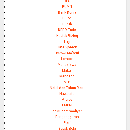
BPS
BUMN
Bank Dunia
Bulog
Buruh
DPRD Ende
Habieb Rizieq
Haji
Hate Speech
Jokowi-Ma'aruf
Lombok
Mahasiswa
Makar
Mendagri
NTB
Natal dan Tahun Baru
Nawacita
PIlpres
PMKRI
PP Muhammadiyah
Pengangguran
Polri
Sepak Bola