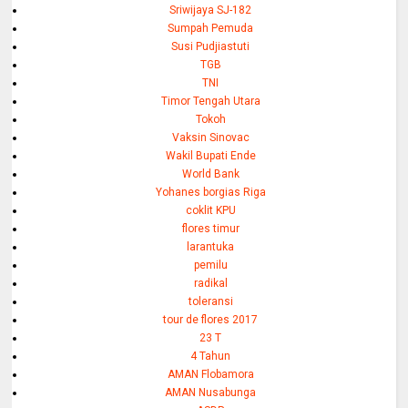
Sriwijaya SJ-182
Sumpah Pemuda
Susi Pudjiastuti
TGB
TNI
Timor Tengah Utara
Tokoh
Vaksin Sinovac
Wakil Bupati Ende
World Bank
Yohanes borgias Riga
coklit KPU
flores timur
larantuka
pemilu
radikal
toleransi
tour de flores 2017
23 T
4 Tahun
AMAN Flobamora
AMAN Nusabunga