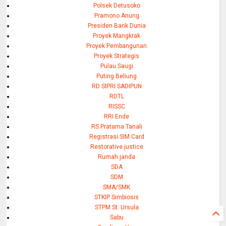
Polsek Detusoko
Pramono Anung
Presiden Bank Dunia
Proyek Mangkrak
Proyek Pembangunan
Proyek Strategis
Pulau Saugi
Puting Beliung
RD SIPRI SADIPUN
RDTL
RISSC
RRI Ende
RS Pratama Tanali
Registrasi SIM Card
Restorative justice
Rumah janda
SDA
SDM
SMA/SMK
STKIP Simbiosis
STPM St. Ursula
Sabu