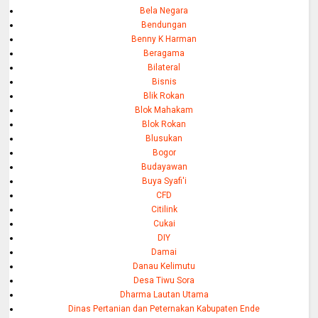
Bela Negara
Bendungan
Benny K Harman
Beragama
Bilateral
Bisnis
Blik Rokan
Blok Mahakam
Blok Rokan
Blusukan
Bogor
Budayawan
Buya Syafi'i
CFD
Citilink
Cukai
DIY
Damai
Danau Kelimutu
Desa Tiwu Sora
Dharma Lautan Utama
Dinas Pertanian dan Peternakan Kabupaten Ende