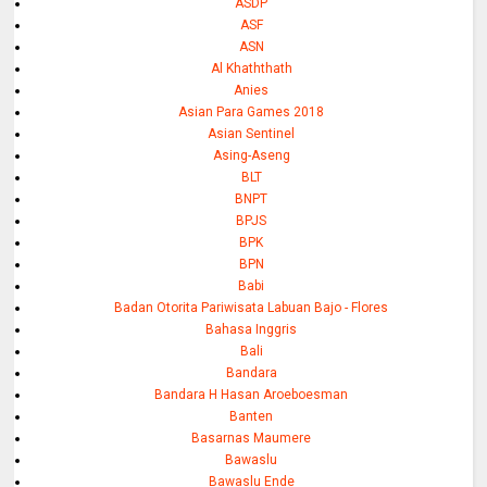
ASDP
ASF
ASN
Al Khaththath
Anies
Asian Para Games 2018
Asian Sentinel
Asing-Aseng
BLT
BNPT
BPJS
BPK
BPN
Babi
Badan Otorita Pariwisata Labuan Bajo - Flores
Bahasa Inggris
Bali
Bandara
Bandara H Hasan Aroeboesman
Banten
Basarnas Maumere
Bawaslu
Bawaslu Ende