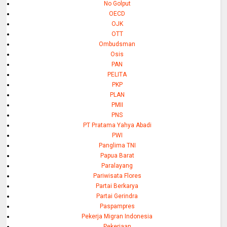
No Golput
OECD
OJK
OTT
Ombudsman
Osis
PAN
PELITA
PKP
PLAN
PMII
PNS
PT Pratama Yahya Abadi
PWI
Panglima TNI
Papua Barat
Paralayang
Pariwisata Flores
Partai Berkarya
Partai Gerindra
Paspampres
Pekerja Migran Indonesia
Pekerjaan