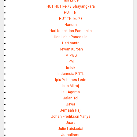
HMI Ende
HUT HUT ke-73 Bhayangkara
HUT TNI
HUT TNI ke 73
Hanura
Hari Kesaktian Pancasila
Hari Lahir Pancasila
Hari santri
Hewan Kurban
IMF-WB
IPM
Imlek
Indonesia-RDTL
Iptu Yohanes Lede
Isra Mi'raj
Isu Agama
Jalan Tol
Jawa
Jemaah Haji
Johan Fredikson Yahya
Juara
Julie Laiskodat
Jurnalisme