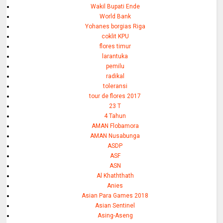
Wakil Bupati Ende
World Bank
Yohanes borgias Riga
coklit KPU
flores timur
larantuka
pemilu
radikal
toleransi
tour de flores 2017
23 T
4 Tahun
AMAN Flobamora
AMAN Nusabunga
ASDP
ASF
ASN
Al Khaththath
Anies
Asian Para Games 2018
Asian Sentinel
Asing-Aseng