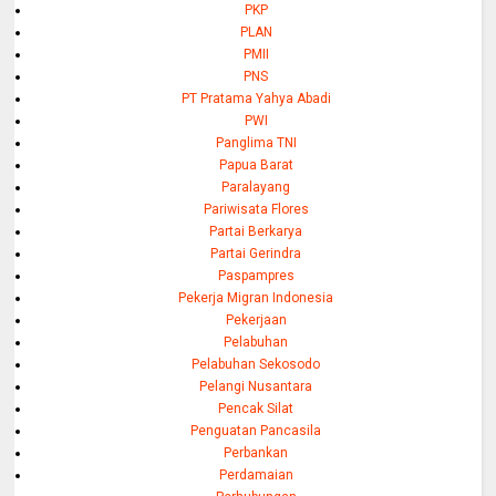
PKP
PLAN
PMII
PNS
PT Pratama Yahya Abadi
PWI
Panglima TNI
Papua Barat
Paralayang
Pariwisata Flores
Partai Berkarya
Partai Gerindra
Paspampres
Pekerja Migran Indonesia
Pekerjaan
Pelabuhan
Pelabuhan Sekosodo
Pelangi Nusantara
Pencak Silat
Penguatan Pancasila
Perbankan
Perdamaian