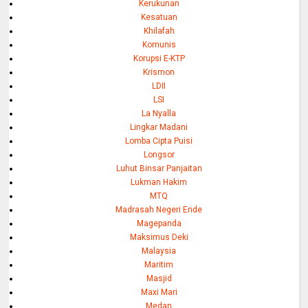
Kerukunan
Kesatuan
Khilafah
Komunis
Korupsi E-KTP
Krismon
LDII
LSI
La Nyalla
Lingkar Madani
Lomba Cipta Puisi
Longsor
Luhut Binsar Panjaitan
Lukman Hakim
MTQ
Madrasah Negeri Ende
Magepanda
Maksimus Deki
Malaysia
Maritim
Masjid
Maxi Mari
Medan