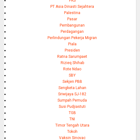
PKS
PT Asia Dinasti Sejahtera
Palestina
Pasar
Pembangunan
Perdagangan
Perlindungan Pekerja Migran
Piala
Presiden
Ratna Sarumpaet
Rizieq Shihab
Rote Ndao
SBY
Sekjen PBB
Sengketa Lahan
Sriwijaya SJ-182
Sumpah Pemuda
Susi Pudjiastuti
TGB
TNI
Timor Tengah Utara
Tokoh
Vaksin Sinovac