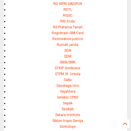
RD SIPRI SADIPUN
RDTL
RISSC
RRI Ende
RS Pratama Tanali
Registrasi SIM Card
Restorative justice
Rumah janda
SDA
SDM
SMA/SMK
STKIP Simbiosis
STPM St. Ursula
Sabu
Sandiaga Uno
Sejahtera
Seleksi CPNS
Sepak
Seskab
Setara Institute
Siklon tropis Seroja
Sontoloyo