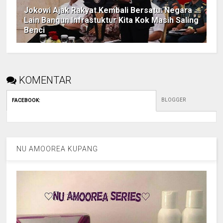
Jokowi Ajak Rakyat Kembali Bersatu: Negara
Lain Bangun Infrastuktur Kita Kok Masih Saling
Benci
KOMENTAR
BLOGGER
FACEBOOK
:
NU AMOOREA KUPANG