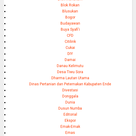
Blok Rokan
Blusukan
Bogor
Budayawan
Buya Syafi'i
CFD
Citilink
Cukai
DIY
Damai
Danau Kelimutu
Desa Tiwu Sora
Dharma Lautan Utama
Dinas Pertanian dan Peternakan Kabupaten Ende
Divestasi
Donggala
Dunia
Dusun Numba
Editorial
Ekspor
Emak-Emak
Emas