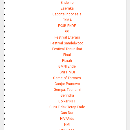
Ende lio
Esemka
Esports Indonesia
FKMA
FKUB ENDE
FPI
Festival Literasi
Festival Sandelwood
Festival Tenun Ikat
Final
Fitnah
GMNI Ende
GNPF MUI
Game of Thrones
Ganjar Pranowo
Gempa. Tsunami
Gerindra
Golkar NTT
Guru Tidak Tetap Ende
Gus Dur
HIV/Aids
HMI