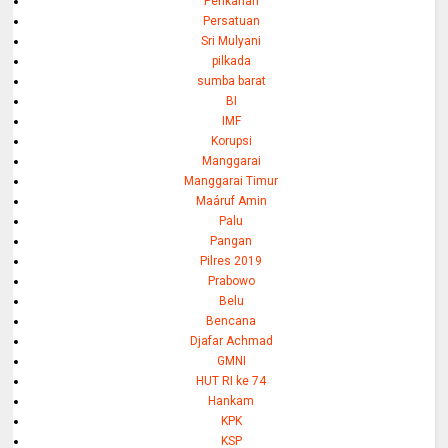
Perikanan
Persatuan
Sri Mulyani
pilkada
sumba barat
BI
IMF
Korupsi
Manggarai
Manggarai Timur
Maáruf Amin
Palu
Pangan
Pilres 2019
Prabowo
Belu
Bencana
Djafar Achmad
GMNI
HUT RI ke 74
Hankam
KPK
KSP