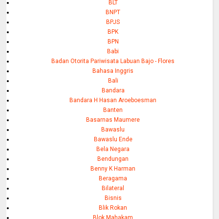
BLT
BNPT
BPJS
BPK
BPN
Babi
Badan Otorita Pariwisata Labuan Bajo - Flores
Bahasa Inggris
Bali
Bandara
Bandara H Hasan Aroeboesman
Banten
Basarnas Maumere
Bawaslu
Bawaslu Ende
Bela Negara
Bendungan
Benny K Harman
Beragama
Bilateral
Bisnis
Blik Rokan
Blok Mahakam