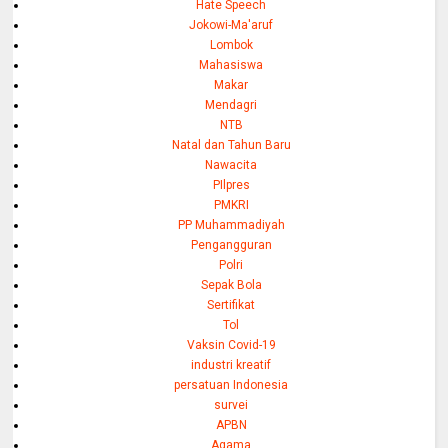
Hate Speech
Jokowi-Ma'aruf
Lombok
Mahasiswa
Makar
Mendagri
NTB
Natal dan Tahun Baru
Nawacita
PIlpres
PMKRI
PP Muhammadiyah
Pengangguran
Polri
Sepak Bola
Sertifikat
Tol
Vaksin Covid-19
industri kreatif
persatuan Indonesia
survei
APBN
Agama