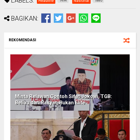
LABELS:
Headline
Nasional
1494
1880
BAGIKAN:
REKOMENDASI
Minta Relawan Contoh Sifat Jokowi, TGB:
Beliau dari Rakyat, Bukan Elite