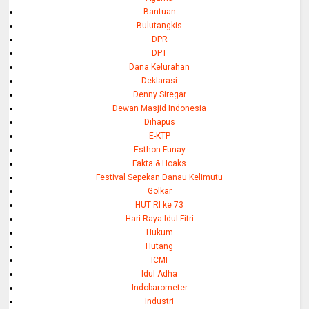
Bantuan
Bulutangkis
DPR
DPT
Dana Kelurahan
Deklarasi
Denny Siregar
Dewan Masjid Indonesia
Dihapus
E-KTP
Esthon Funay
Fakta & Hoaks
Festival Sepekan Danau Kelimutu
Golkar
HUT RI ke 73
Hari Raya Idul Fitri
Hukum
Hutang
ICMI
Idul Adha
Indobarometer
Industri